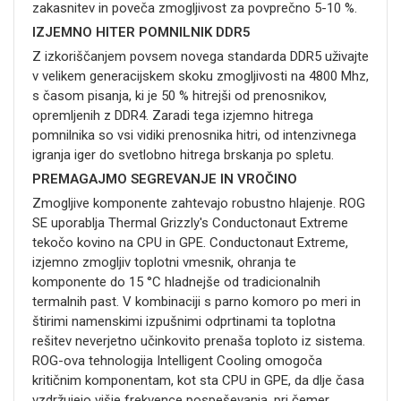
zakasnitev in poveča zmogljivost za povprečno 5-10 %.
IZJEMNO HITER POMNILNIK DDR5
Z izkoriščanjem povsem novega standarda DDR5 uživajte
v velikem generacijskem skoku zmogljivosti na 4800 Mhz,
s časom pisanja, ki je 50 % hitrejši od prenosnikov,
opremljenih z DDR4. Zaradi tega izjemno hitrega
pomnilnika so vsi vidiki prenosnika hitri, od intenzivnega
igranja iger do svetlobno hitrega brskanja po spletu.
PREMAGAJMO SEGREVANJE IN VROČINO
Zmogljive komponente zahtevajo robustno hlajenje. ROG
SE uporablja Thermal Grizzly's Conductonaut Extreme
tekočo kovino na CPU in GPE. Conductonaut Extreme,
izjemno zmogljiv toplotni vmesnik, ohranja te
komponente do 15 °C hladnejše od tradicionalnih
termalnih past. V kombinaciji s parno komoro po meri in
štirimi namenskimi izpušnimi odprtinami ta toplotna
rešitev neverjetno učinkovito prenaša toploto iz sistema.
ROG-ova tehnologija Intelligent Cooling omogoča
kritičnim komponentam, kot sta CPU in GPE, da dlje časa
vzdržujejo višje frekvence pospeševanja, pri čemer