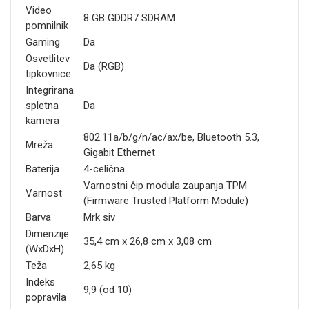
Video
8 GB GDDR7 SDRAM
pomnilnik
Gaming
Da
Osvetlitev
Da (RGB)
tipkovnice
Integrirana
spletna
Da
kamera
802.11a/b/g/n/ac/ax/be, Bluetooth 5.3,
Mreža
Gigabit Ethernet
Baterija
4-celična
Varnostni čip modula zaupanja TPM
Varnost
(Firmware Trusted Platform Module)
Barva
Mrk siv
Dimenzije
35,4 cm x 26,8 cm x 3,08 cm
(WxDxH)
Teža
2,65 kg
Indeks
9,9 (od 10)
popravila