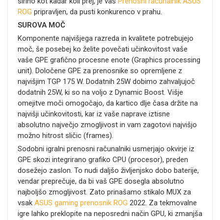
širino kot kadar koli prej, je vaš
Prenosni računalnik
ASUS
ROG
pripravljen, da pusti konkurenco v prahu.
SUROVA MOČ
Komponente najvišjega razreda in kvalitete potrebujejo
moč, še posebej ko želite povečati učinkovitost vaše
vaše GPE grafično procesne enote (Graphics processing
unit). Določene GPE za prenosnike so opremljene z
najvišjim TGP 175 W. Dodatnih 25W dobimo zahvaljujoč
dodatnih 25W, ki so na voljo z Dynamic Boost. Višje
omejitve moči omogočajo, da kartico dlje časa držite na
najvišji učinkovitosti, kar iz vaše naprave iztisne
absolutno največjo zmogljivost in vam zagotovi najvišjo
možno hitrost sličic (frames).
Sodobni igralni prenosni računalniki usmerjajo okvirje iz
GPE skozi integrirano grafiko CPU (procesor), preden
dosežejo zaslon. To nudi daljšo življenjsko dobo baterije,
vendar preprečuje, da bi vaš GPE dosegla absolutno
najboljšo zmogljivost. Zato prinašamo stikalo MUX za
vsak
ASUS gaming prenosnik ROG
2022. Za tekmovalne
igre lahko preklopite na neposredni način GPU, ki zmanjša