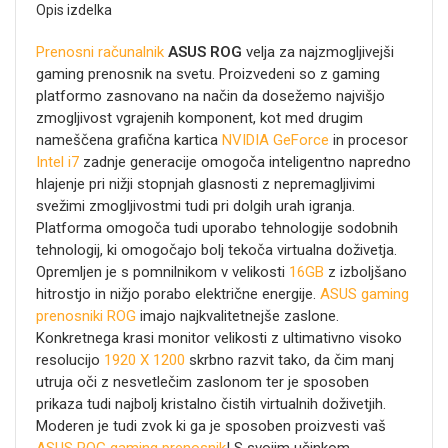
Opis izdelka
Prenosni računalnik
ASUS ROG
velja za najzmogljivejši
gaming prenosnik na svetu. Proizvedeni so z gaming
platformo zasnovano na način da dosežemo najvišjo
zmogljivost vgrajenih komponent, kot med drugim
nameščena grafična kartica
NVIDIA GeForce
in procesor
Intel i7
zadnje generacije omogoča inteligentno napredno
hlajenje pri nižji stopnjah glasnosti z nepremagljivimi
svežimi zmogljivostmi tudi pri dolgih urah igranja.
Platforma omogoča tudi uporabo tehnologije sodobnih
tehnologij, ki omogočajo bolj tekoča virtualna doživetja.
Opremljen je s pomnilnikom v velikosti
16GB
z izboljšano
hitrostjo in nižjo porabo električne energije.
ASUS gaming
prenosniki ROG
imajo najkvalitetnejše zaslone.
Konkretnega krasi monitor velikosti z ultimativno visoko
resolucijo
1920 X 1200
skrbno razvit tako, da čim manj
utruja oči z nesvetlečim zaslonom ter je sposoben
prikaza tudi najbolj kristalno čistih virtualnih doživetjih.
Moderen je tudi zvok ki ga je sposoben proizvesti vaš