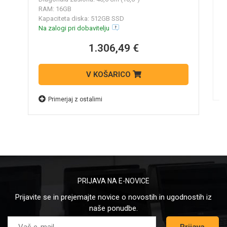
B
R
RAM: 16GB
K
Kapaciteta diska: 512GB SSD
N
Na zalogi pri dobavitelju
1.306,49 €
V KOŠARICO
Primerjaj z ostalimi
PRIJAVA NA E-NOVICE
Prijavite se in prejemajte novice o novostih in ugodnostih iz
naše ponudbe.