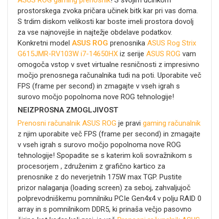
ASUS ROG gaming prenosnik
! S svojim učinkom
prostorskega zvoka pričara učinek bitk kar pri vas doma.
S trdim diskom velikosti kar
boste imeli prostora dovolj
za vse najnovejše in najtežje obdelave podatkov.
Konkretni model
ASUS ROG
prenosnika
ASUS Rog Strix
G615JMR-RV103W i7-14650HX
iz serije
ASUS ROG
vam
omogoča vstop v svet virtualne resničnosti z impresivno
močjo prenosnega računalnika tudi na poti. Uporabite več
FPS (frame per second) in zmagajte v vseh igrah s
surovo močjo popolnoma nove ROG tehnologije!
NEIZPROSNA ZMOGLJIVOST
Prenosni računalnik
ASUS ROG
je pravi
gaming računalnik
z njim uporabite več FPS (frame per second) in zmagajte
v vseh igrah s surovo močjo popolnoma nove ROG
tehnologije! Spopadite se s katerim koli sovražnikom s
procesorjem
, združenim z grafično kartico
za
prenosnike z do neverjetnih 175W max TGP. Pustite
prizor nalaganja (loading screen) za seboj, zahvaljujoč
polprevodniškemu pomnilniku PCIe Gen4x4 v polju RAID 0
array in s pomnilnikom DDR5, ki prinaša večjo pasovno