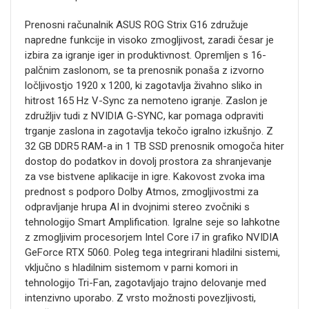
Prenosni računalnik ASUS ROG Strix G16 združuje
napredne funkcije in visoko zmogljivost, zaradi česar je
izbira za igranje iger in produktivnost. Opremljen s 16-
palčnim zaslonom, se ta prenosnik ponaša z izvorno
ločljivostjo 1920 x 1200, ki zagotavlja živahno sliko in
hitrost 165 Hz V-Sync za nemoteno igranje. Zaslon je
združljiv tudi z NVIDIA G-SYNC, kar pomaga odpraviti
trganje zaslona in zagotavlja tekočo igralno izkušnjo. Z
32 GB DDR5 RAM-a in 1 TB SSD prenosnik omogoča hiter
dostop do podatkov in dovolj prostora za shranjevanje
za vse bistvene aplikacije in igre. Kakovost zvoka ima
prednost s podporo Dolby Atmos, zmogljivostmi za
odpravljanje hrupa AI in dvojnimi stereo zvočniki s
tehnologijo Smart Amplification. Igralne seje so lahkotne
z zmogljivim procesorjem Intel Core i7 in grafiko NVIDIA
GeForce RTX 5060. Poleg tega integrirani hladilni sistemi,
vključno s hladilnim sistemom v parni komori in
tehnologijo Tri-Fan, zagotavljajo trajno delovanje med
intenzivno uporabo. Z vrsto možnosti povezljivosti,