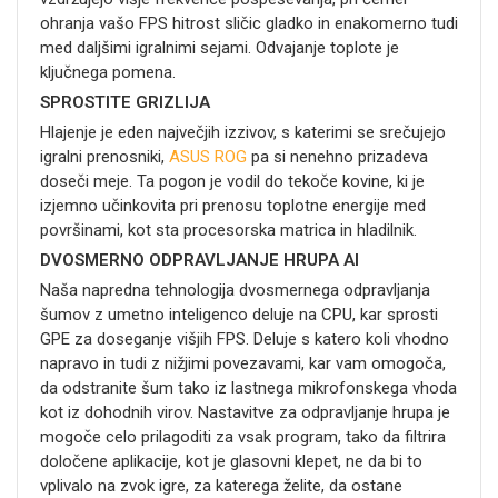
ohranja vašo FPS hitrost sličic gladko in enakomerno tudi
med daljšimi igralnimi sejami. Odvajanje toplote je
ključnega pomena.
SPROSTITE GRIZLIJA
Hlajenje je eden največjih izzivov, s katerimi se srečujejo
igralni prenosniki,
ASUS ROG
pa si nenehno prizadeva
doseči meje. Ta pogon je vodil do tekoče kovine, ki je
izjemno učinkovita pri prenosu toplotne energije med
površinami, kot sta procesorska matrica in hladilnik.
DVOSMERNO ODPRAVLJANJE HRUPA AI
Naša napredna tehnologija dvosmernega odpravljanja
šumov z umetno inteligenco deluje na CPU, kar sprosti
GPE za doseganje višjih FPS. Deluje s katero koli vhodno
napravo in tudi z nižjimi povezavami, kar vam omogoča,
da odstranite šum tako iz lastnega mikrofonskega vhoda
kot iz dohodnih virov. Nastavitve za odpravljanje hrupa je
mogoče celo prilagoditi za vsak program, tako da filtrira
določene aplikacije, kot je glasovni klepet, ne da bi to
vplivalo na zvok igre, za katerega želite, da ostane