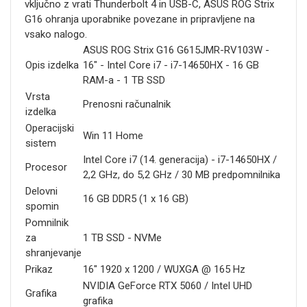
vključno z vrati Thunderbolt 4 in USB-C, ASUS ROG Strix
G16 ohranja uporabnike povezane in pripravljene na
vsako nalogo.
ASUS ROG Strix G16 G615JMR-RV103W -
Opis izdelka
16" - Intel Core i7 - i7-14650HX - 16 GB
RAM-a - 1 TB SSD
Vrsta
Prenosni računalnik
izdelka
Operacijski
Win 11 Home
sistem
Intel Core i7 (14. generacija) - i7-14650HX /
Procesor
2,2 GHz, do 5,2 GHz / 30 MB predpomnilnika
Delovni
16 GB DDR5 (1 x 16 GB)
spomin
Pomnilnik
za
1 TB SSD - NVMe
shranjevanje
Prikaz
16" 1920 x 1200 / WUXGA @ 165 Hz
NVIDIA GeForce RTX 5060 / Intel UHD
Grafika
grafika