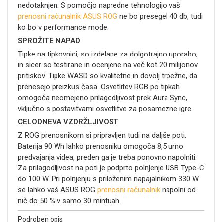
nedotaknjen. S pomočjo napredne tehnologijo vaš
prenosni računalnik
ASUS ROG
ne bo presegel 40 db, tudi
ko bo v performance mode.
SPROŽITE NAPAD
Tipke na tipkovnici, so izdelane za dolgotrajno uporabo,
in sicer so testirane in ocenjene na več kot 20 milijonov
pritiskov. Tipke WASD so kvalitetne in dovolj trpežne, da
prenesejo preizkus časa. Osvetlitev RGB po tipkah
omogoča neomejeno prilagodljivost prek Aura Sync,
vključno s postavitvami osvetlitve za posamezne igre.
CELODNEVA VZDRŽLJIVOST
Z ROG prenosnikom si pripravljen tudi na daljše poti.
Baterija 90 Wh lahko prenosniku omogoča 8,5 urno
predvajanja videa, preden ga je treba ponovno napolniti.
Za prilagodljivost na poti je podprto polnjenje USB Type-C
do 100 W. Pri polnjenju s priloženim napajalnikom 330 W
se lahko vaš ASUS ROG
prenosni računalnik
napolni od
nič do 50 % v samo 30 mintuah.
Podroben opis