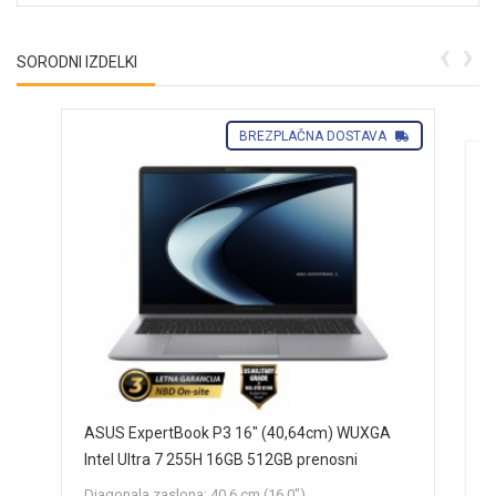
‹
›
SORODNI IZDELKI
BREZPLAČNA DOSTAVA
ASUS ExpertBook P3 16" (40,64cm) WUXGA
A
W
Intel Ultra 7 255H 16GB 512GB prenosni
0
računalnik P3606CCA-WB255H4C0
D
Diagonala zaslona: 40,6 cm (16,0")