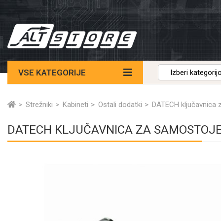
VSE KATEGORIJE
Strežniki
Kabineti
Ostali dodatki
DATECH ključavnica z
DATECH KLJUČAVNICA ZA SAMOSTOJEČ