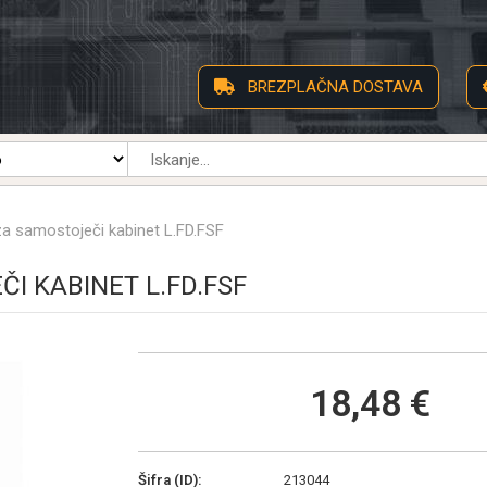
BREZPLAČNA DOSTAVA
a samostoječi kabinet L.FD.FSF
I KABINET L.FD.FSF
18,48 €
Šifra (ID):
213044