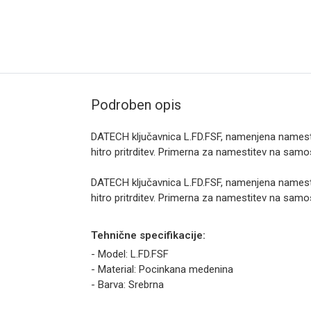
Podroben opis
DATECH ključavnica L.FD.FSF, namenjena names
hitro pritrditev. Primerna za namestitev na samo
DATECH ključavnica L.FD.FSF, namenjena names
hitro pritrditev. Primerna za namestitev na samo
Tehnične specifikacije:
- Model: L.FD.FSF
- Material: Pocinkana medenina
- Barva: Srebrna