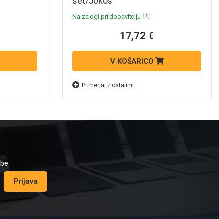
set/50kos
Na zalogi pri dobavitelju
17,72 €
V KOŠARICO
Primerjaj z ostalimi
dbe.
Prijava