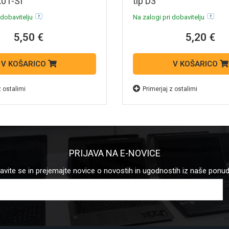
01-SI
tip D3
 dobavitelju
Na zalogi pri dobavitelju
5,50 €
5,20 €
V KOŠARICO
V KOŠARICO
z ostalimi
Primerjaj z ostalimi
PRIJAVA NA E-NOVICE
javite se in prejemajte novice o novostih in ugodnostih iz naše ponu