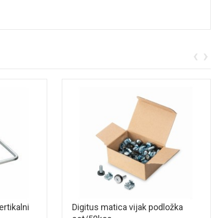
‹
›
rtikalni
Digitus matica vijak podložka