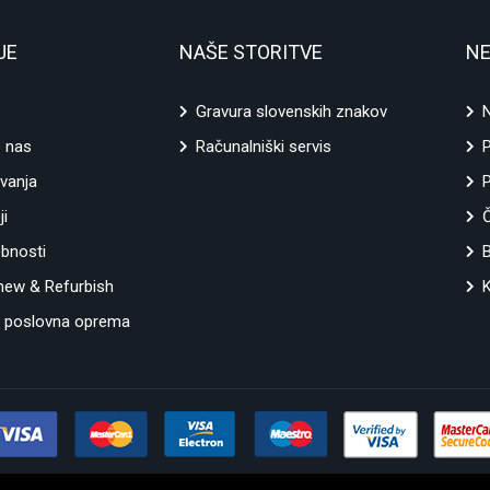
JE
NAŠE STORITVE
NE
Gravura slovenskih znakov
N
e nas
Računalniški servis
vanja
P
ji
ebnosti
ew & Refurbish
K
 poslovna oprema