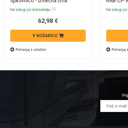
tipkovnico - izvlečna črna
RAB-ZP-X
DT.KP00
Na zalogi pri dobavitelju
Na zalogi pri
62,98 €
V KOŠARICO
Primerjaj z ostalimi
Primerjaj 
Pri