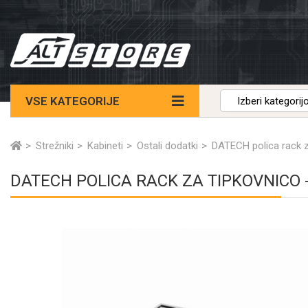
VSE KATEGORIJE
Strežniki
Kabineti
Ostali dodatki
DATECH polica rack z
DATECH POLICA RACK ZA TIPKOVNICO 