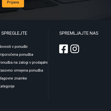
Prijava
 SPREGLEJTE
SPREMLJAJTE NAS
ovosti v ponudbi
Priporočena ponudba
onudba na zalogi v prodajalni
Časovno omejena ponudba
Blagovne znamke
ategorije