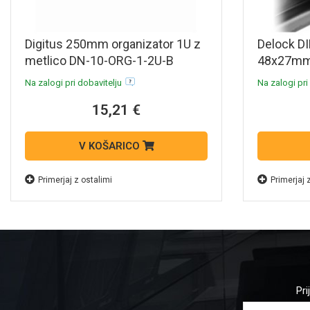
Digitus 250mm organizator 1U z
Delock DI
metlico DN-10-ORG-1-2U-B
48x27mm 
65991
Na zalogi pri dobavitelju
Na zalogi pri
15,21 €
V KOŠARICO
Primerjaj z ostalimi
Primerjaj 
Pri