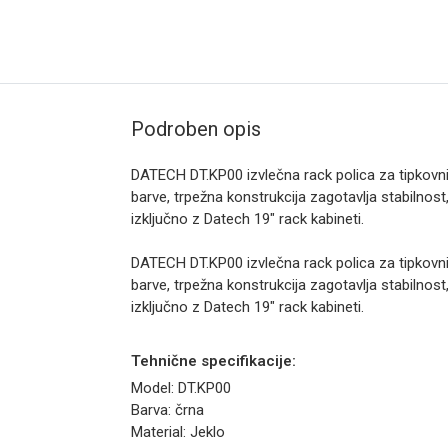
Podroben opis
DATECH DT.KP00 izvlečna rack polica za tipkov
barve, trpežna konstrukcija zagotavlja stabilno
izključno z Datech 19" rack kabineti.
DATECH DT.KP00 izvlečna rack polica za tipkov
barve, trpežna konstrukcija zagotavlja stabilno
izključno z Datech 19" rack kabineti.
Tehnične specifikacije:
Model: DT.KP00
Barva: črna
Material: Jeklo