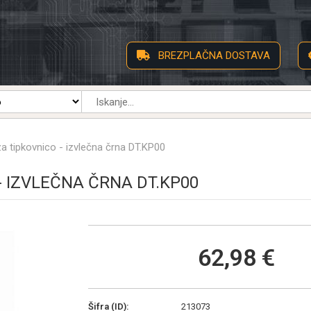
BREZPLAČNA DOSTAVA
a tipkovnico - izvlečna črna DT.KP00
- IZVLEČNA ČRNA DT.KP00
62,98 €
Šifra (ID):
213073