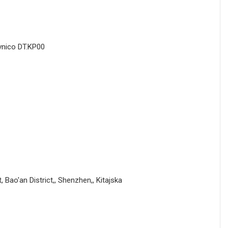
vnico DT.KP00
 Bao'an District,, Shenzhen,, Kitajska