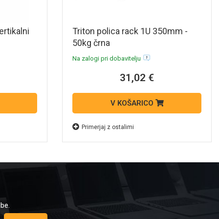
rtikalni
Triton polica rack 1U 350mm -
50kg črna
Na zalogi pri dobavitelju
31,02 €
V KOŠARICO
Primerjaj z ostalimi
dbe.