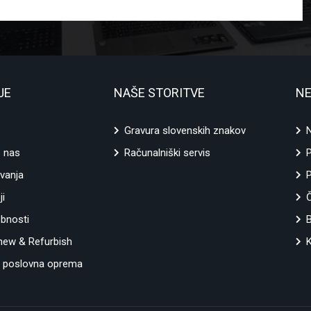
JE
NAŠE STORITVE
NE
Gravura slovenskih znakov
N
e nas
Računalniški servis
vanja
P
ji
ebnosti
ew & Refurbish
K
 poslovna oprema