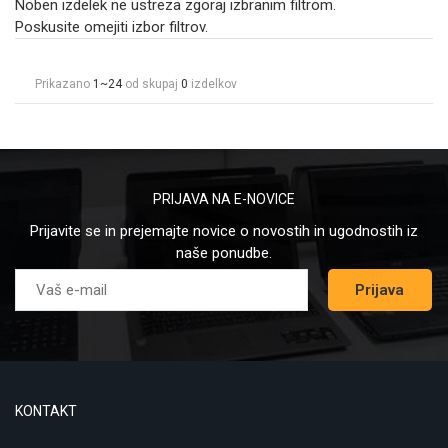
Noben izdelek ne ustreza zgoraj izbranim filtrom.
Poskusite omejiti izbor filtrov.
Prikazano
1~24
od skupaj
0
izdelkov
PRIJAVA NA E-NOVICE
Prijavite se in prejemajte novice o novostih in ugodnostih iz
naše ponudbe.
Prijava
KONTAKT