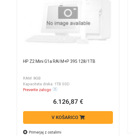
H
HP Z2 Mini G1a RAI M+P 395 128/1TB
R
RAM: 8GB
K
Kapaciteta diska: 1TB SSD
N
Preverite zalogo
6.126,87 €
V KOŠARICO
Primerjaj z ostalimi