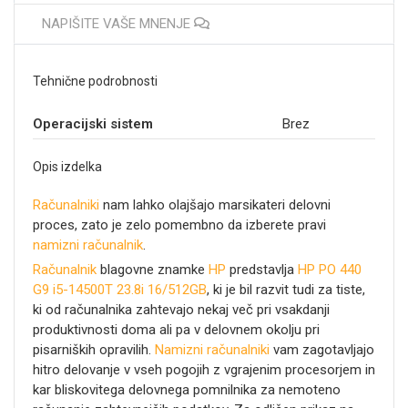
NAPIŠITE VAŠE MNENJE
Tehnične podrobnosti
Operacijski sistem
Brez
Opis izdelka
Računalniki
nam lahko olajšajo marsikateri delovni
proces, zato je zelo pomembno da izberete pravi
namizni računalnik
.
Računalnik
blagovne znamke
HP
predstavlja
HP PO 440
G9 i5-14500T 23.8i 16/512GB
, ki je bil razvit tudi za tiste,
ki od računalnika zahtevajo nekaj več pri vsakdanji
produktivnosti doma ali pa v delovnem okolju pri
pisarniških opravilih.
Namizni računalniki
vam zagotavljajo
hitro delovanje v vseh pogojih z vgrajenim procesorjem
in
kar bliskovitega
delovnega pomnilnika za nemoteno