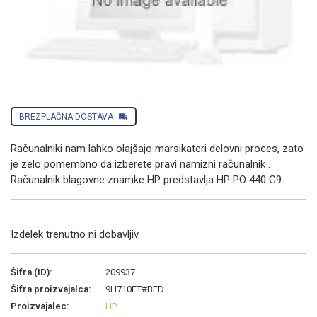
BREZPLAČNA DOSTAVA
Računalniki nam lahko olajšajo marsikateri delovni proces, zato
je zelo pomembno da izberete pravi namizni računalnik .
Računalnik blagovne znamke HP predstavlja HP PO 440 G9...
Izdelek trenutno ni dobavljiv.
Šifra (ID):
209937
Šifra proizvajalca:
9H710ET#BED
Proizvajalec:
HP