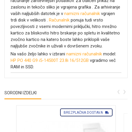
računanje zahtevnejših podatkov. Za odličen prikaz na
zaslonu in tekočo sliko je vgrajena grafika
. Za arhiviranje
vaših najljubših datotek je v
namizni računalnik
vgrajen
trdi disk v velikosti
.
Računalnik
ponuja tudi vrsto
povezljivosti z vsemi modernimi priključki, hitro mrežno
kartico za bliskovito hitro brskanje po spletu in kvalitetno
zvočno kartico na katero boste lahko priklopili vaše
najljubše zvočnike in uživali v dovršenem zvoku.
Na vašo željo lahko v izbrani
namizni računalnik
model:
HP PO 440 G9 i5-14500T 23.8i 16/512GB
vgradimo več
RAM in SSD.
‹
›
SORODNI IZDELKI
BREZPLAČNA DOSTAVA