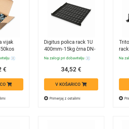
a vijak
Digitus polica rack 1U
Trit
/50kos
400mm-15kg črna DN-
rac
19 TRAY-1-400-SW
lukn
itelju
Na zalogi pri dobavitelju
Na zal
2 €
34,52 €
ICO
V KOŠARICO
limi
Primerjaj z ostalimi
Pri