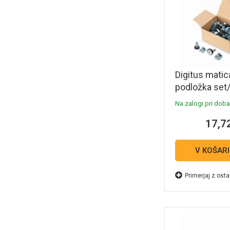
Digitus matic
podložka set
Na zalogi pri dobav
17,7
V KOŠAR
Primerjaj z osta