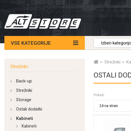
VSE KATEGORIJE
Strežniki
Ka
Strežniki
OSTALI DO
Back-up
Strežniki
Prikaži:
Storage
Ostali dodatki
Kabineti
Kabineti