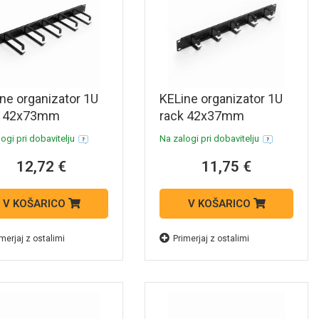
ne organizator 1U
KELine organizator 1U
k 42x73mm
rack 42x37mm
nski z metlico črn
kovinski z metlico črn
ogi pri dobavitelju
Na zalogi pri dobavitelju
-VP-X81-A2
RAB-VP-X61-A2
12,72 €
11,75 €
V KOŠARICO
V KOŠARICO
merjaj z ostalimi
Primerjaj z ostalimi