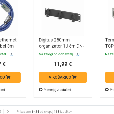
ethernet
Digitus 250mm
Ter
abel 3m
organizator 1U črn DN-
TCP
-Sonda
10-ORG-1U-B
Serv
itelju
Na zalogi pri dobavitelju
Na zal
7 €
11,99 €
ICO
V KOŠARICO
limi
Primerjaj z ostalimi
Pri
5
Prikazano
1~24
od skupaj
118
izdelkov