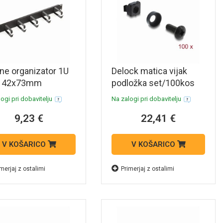
ne organizator 1U
Delock matica vijak
k 42x73mm
podložka set/100kos
nski črn RAB-VP-
črni 42434
ogi pri dobavitelju
Na zalogi pri dobavitelju
-A2
9,23 €
22,41 €
V KOŠARICO
V KOŠARICO
merjaj z ostalimi
Primerjaj z ostalimi