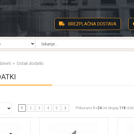
BREZPLAČNA DOSTAVA
bineti
Ostali dodatki
DATKI
1
2
3
4
5
Prikazano
1~24
od skupaj
118
izde