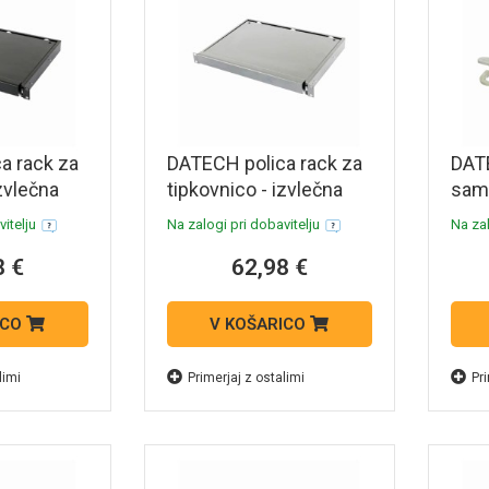
a rack za
DATECH polica rack za
DATE
izvlečna
tipkovnico - izvlečna
samo
črna DT.KP00
L.FD
itelju
Na zalogi pri dobavitelju
Na zal
8 €
62,98 €
ICO
V KOŠARICO
limi
Primerjaj z ostalimi
Pri