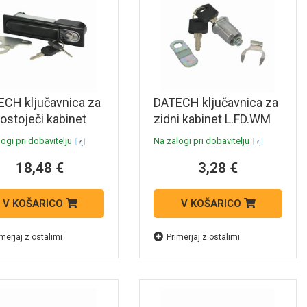
CH ključavnica za
DATECH ključavnica za
stoječi kabinet
zidni kabinet L.FD.WM
.FSF
ogi pri dobavitelju
Na zalogi pri dobavitelju
18,48 €
3,28 €
V KOŠARICO
V KOŠARICO
merjaj z ostalimi
Primerjaj z ostalimi