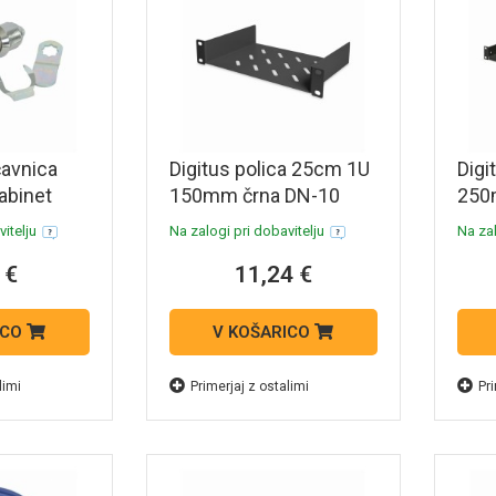
avnica
Digitus polica 25cm 1U
Digi
abinet
150mm črna DN-10
250
TRAY-1-B
19 
itelju
Na zalogi pri dobavitelju
Na zal
 €
11,24 €
ICO
V KOŠARICO
limi
Primerjaj z ostalimi
Pri