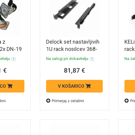
a z
Delock set nastavljivih
KELi
+2x DN-19
1U rack nosilcev 368-
rac
600mm 66885
kovi
itelju
Na zalogi pri dobavitelju
Na zal
RAB
1 €
81,87 €
ICO
V KOŠARICO
limi
Primerjaj z ostalimi
Pri