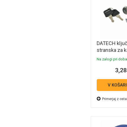
DATECH ključ
stranska za k
Na zalogi pri dobav
3,28
V KOŠAR
Primerjaj z osta