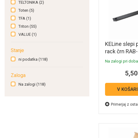
TELTONIKA
(2)
Toten
(5)
TFA
(1)
Triton
(55)
VALUE
(1)
KELine slepi 
Stanje
rack črn RAB
ni podatka
(118)
Na zalogi pri dobav
5,50
Zaloga
Na zalogi
(118)
V KOŠAR
Primerjaj z osta