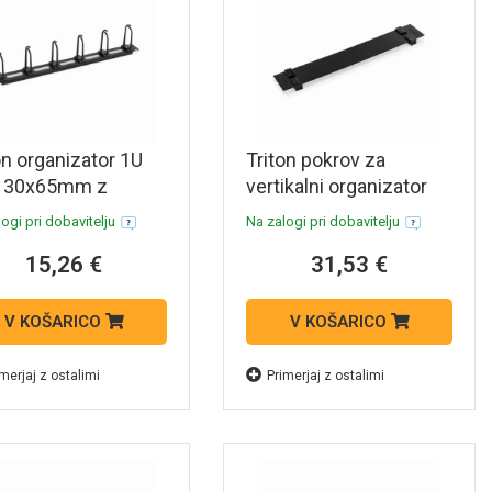
on organizator 1U
Triton pokrov za
k 30x65mm z
vertikalni organizator
jami črn
18U
ogi pri dobavitelju
Na zalogi pri dobavitelju
15,26 €
31,53 €
V KOŠARICO
V KOŠARICO
merjaj z ostalimi
Primerjaj z ostalimi