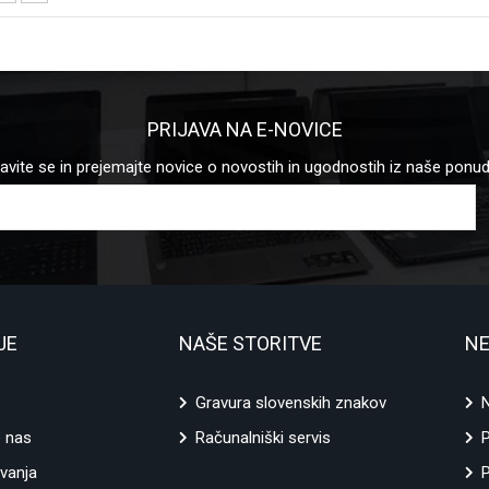
PRIJAVA NA E-NOVICE
javite se in prejemajte novice o novostih in ugodnostih iz naše ponu
JE
NAŠE STORITVE
NE
Gravura slovenskih znakov
N
e nas
Računalniški servis
vanja
P