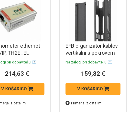
mometer ethernet
EFB organizator kablov
/IP, TH2E_EU
vertikalni s pokrovom
er
42U
ogi pri dobavitelju
Na zalogi pri dobavitelju
214,63 €
159,82 €
V KOŠARICO
V KOŠARICO
merjaj z ostalimi
Primerjaj z ostalimi