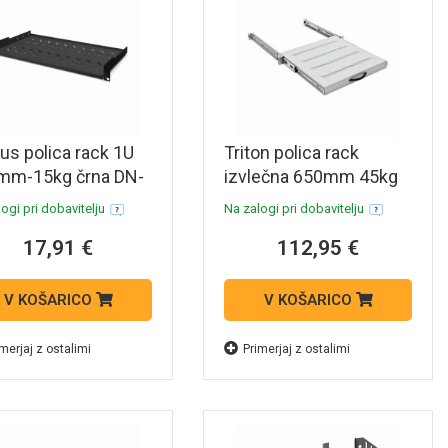
tus polica rack 1U
Triton polica rack
mm-15kg črna DN-
izvlečna 650mm 45kg
TRAY-1-SW
siva
ogi pri dobavitelju
Na zalogi pri dobavitelju
17,91 €
112,95 €
V KOŠARICO
V KOŠARICO
merjaj z ostalimi
Primerjaj z ostalimi