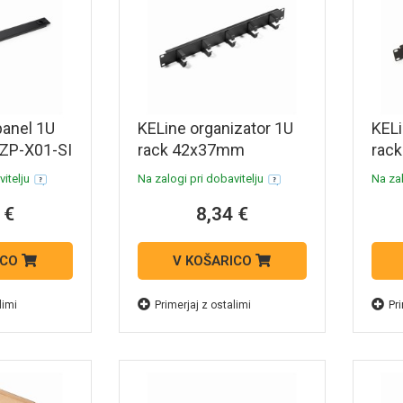
panel 1U
KELine organizator 1U
KELi
-ZP-X01-SI
rack 42x37mm
rac
kovinski črn RAB-VP-
kovi
itelju
Na zalogi pri dobavitelju
Na zal
X01-A2
X21
 €
8,34 €
ICO
V KOŠARICO
limi
Primerjaj z ostalimi
Pri