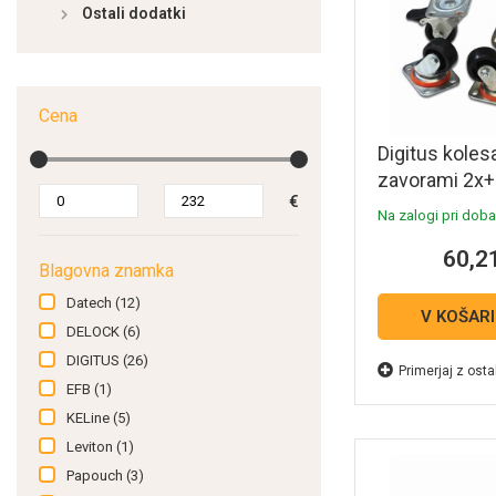
Ostali dodatki
Cena
Digitus koles
zavorami 2x
€
CASTOR
Na zalogi pri dobav
60,2
Blagovna znamka
Datech
(12)
V KOŠAR
DELOCK
(6)
DIGITUS
(26)
Primerjaj z osta
EFB
(1)
KELine
(5)
Leviton
(1)
Papouch
(3)