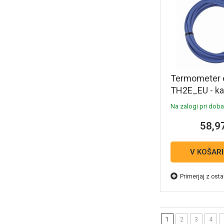
Termometer 
TH2E_EU - k
SNS_THE_3M
Na zalogi pri dobav
58,9
V KOŠAR
Primerjaj z osta
1
2
3
4