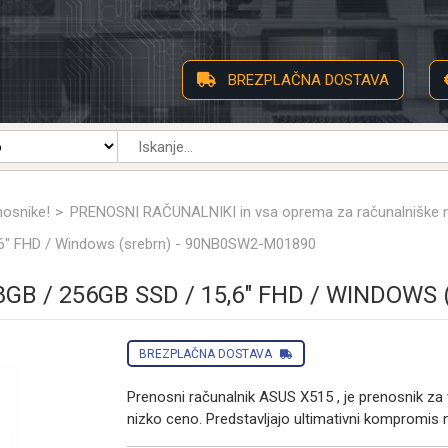
BREZPLAČNA DOSTAVA
nosnike!
PRENOSNI RAČUNALNIKI in vsa oprema za računalniške
6" FHD / Windows (srebrn) - 90NB0SW2-M01890
GB / 256GB SSD / 15,6" FHD / WINDOWS
BREZPLAČNA DOSTAVA
Prenosni računalnik ASUS X515 , je prenosnik za 
nizko ceno. Predstavljajo ultimativni kompromis 