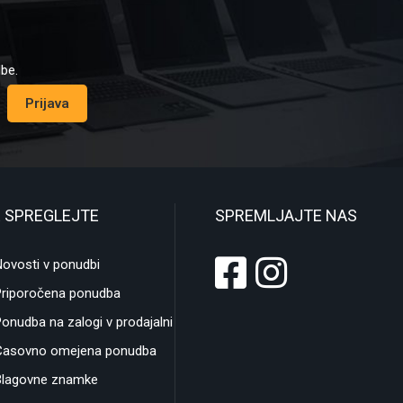
dbe.
Prijava
 SPREGLEJTE
SPREMLJAJTE NAS
ovosti v ponudbi
Priporočena ponudba
onudba na zalogi v prodajalni
Časovno omejena ponudba
Blagovne znamke