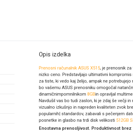
Opis izdelka
Prenosni računalnik ASUS X515
, je prenosnik za
nizko ceno. Predstavljajo ultimativni kompromis
za tiste, ki vedo kaj želijo, ampak ne potrebujej
bo vašemu ASUS prenosniku omogočal natančno 
dinamičnimpomnilnikom
8GB
in opravljal multime
Navdušil vas bo tudi zaslon, ki je zdaj še večji in
vizualno izkušnjo in napreden kvaliteten zvok bre
popularnih| standardov, zabavali s pečenjem datot
posnetke in glasbo na trdi disk velikosti
512GB S
Enostavna prenosljivost. Produktivnost brez