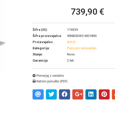
739,90 €
Šifra (ID):
174339
Šifra proizvajalca:
90NB0SW2-M01890
Proizvajalec:
ASUS
Kategorija:
Prenosni računalniki
Stanje:
Novo
Garancija:
2 leti
Primerjaj z ostalimi
Natisni ponudbo (PDF)