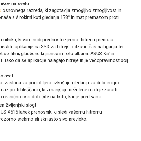
nikov na svetu
k
osnovnega razreda, ki zagotavlja zmogljivo zmogljivost in
naša s širokimi koti gledanja 178° in mat premazom proti
ilnika, ki vam nudi prednosti izjemno hitrega prenosa
stite aplikacije na SSD za hitrejši odziv in čas nalaganja ter
t so filmi, glasbene knjižnice in foto albumi. ASUS X515
tako da se aplikacije nalagajo hitreje in je večopravilnost bolj
na svet
zaslona za poglobljeno izkušnjo gledanja za delo in igro.
az proti bleščanju, ki zmanjšuje neželene motnje zaradi
 resnično osredotočite na tisto, kar je pred vami.
n življenjski slog!
SUS X515 lahek prenosnik, ki sledi vašemu hitremu
rozorno srebrno ali skrilasto sivo prevleko.