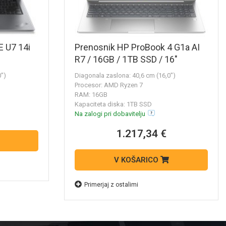
 U7 14i
Prenosnik HP ProBook 4 G1a AI
R7 / 16GB / 1TB SSD / 16"
WUXGA / Windows 11 Pro
0")
Diagonala zaslona: 40,6 cm (16,0")
(srebrn)
Procesor: AMD Ryzen 7
RAM: 16GB
Kapaciteta diska: 1TB SSD
Na zalogi pri dobavitelju
1.217,34 €
V KOŠARICO
Primerjaj z ostalimi