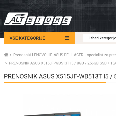
VSE KATEGORIJE
Prenosniki LENOVO HP ASUS DELL ACER - specialist za pre
PRENOSNIK ASUS X515JF-WB513T i5 / 8GB / 256GB SSD / 15,
PRENOSNIK ASUS X515JF-WB513T I5 / 8