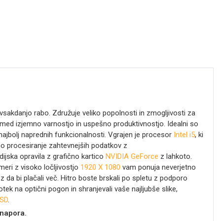
 vsakdanjo rabo. Združuje veliko popolnosti in zmogljivosti za
 med izjemno varnostjo in uspešno produktivnostjo. Idealni so
o najbolj naprednih funkcionalnosti. Vgrajen je procesor
Intel i5
, ki
procesiranje zahtevnejših podatkov z
dijska opravila z grafično kartico
NVIDIA GeForce
z lahkoto.
 meri z visoko ločljivostjo
1920 X 1080
vam ponuja neverjetno
z da bi plačali več. Hitro boste brskali po spletu z podporo
ek na optični pogon in shranjevali vaše najljubše slike,
SD
.
 napora.