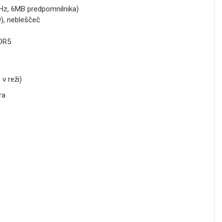
Hz, 6MB predpomnilnika)
), nebleščeč
DDR5
v reži)
ra