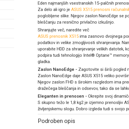
Eden najmanjših vsestranskih 15-palčnih prenos
Za delo ali igro je
ASUS X515 prenosni računalni
poglobljene slike. Njegov zaslon NanoEdge se po
bleščanju za resnično privlačno izkušnjo.
Shranjujte več, naredite več
ASUS prenosnik X515
ima zasnovo dvojnega pomn
podatkov in velike zmogljivosti shranjevanja. Name
uporabite HDD za shranjevanje velikih datotek, ko
podpira tudi tehnologijo Intel® Optane™ memory1, 
gladka.
Zaslon NanoEdge -
Zagotovite si širši pogled 
Zaslon NanoEdge daje ASUS X515 veliko površino 
Njegov zaslon FHD s širokim razgledom ima prem
dražečega bleščanja in odsevov, tako da se lahko
Eleganten in prenosen -
Okrepite svoj dinamiče
S skupno težo le 1,8 kg2 je izjemno prenosljiv A
življenjskemu slogu. Dobro izgleda tudi s svojo p
Podroben opis