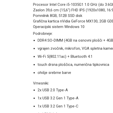
Procesor Intel Core i5-1035G1 1.0 GHz (do 3.6G
Zaslon 39,6 cm (15,6") FHD IPS (1920x1080, 16:9
Pomnilnik 8GB, 512B SSD disk
Grafična kartica nVidia GeForce MX130, 2GB G
Operacijski sistem Windows 10
Podrobneje:
DDR4 SO-DIMM (4GB na osnovni plošči + 4GB 
vgrajen zvočnik, mikrofon, VGA spletna kame
Wi-Fi 5(802.11ac) + Bluetooth 4.1
touch drsna ploščica, numerična tipkovnica
ohišje srebrne barve
Vmesniki:
2x USB 2.0 Type-A
1x USB 3.2 Gen 1 Type-A
1x USB 3.2 Gen 1 Type-C