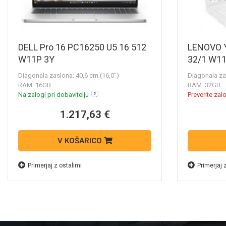
DELL Pro 16 PC16250 U5 16 512
LENOVO Y
W11P 3Y
32/1 W1
Diagonala zaslona: 40,6 cm (16,0")
Diagonala za
RAM: 16GB
RAM: 32GB
Na zalogi pri dobavitelju
Preverite zal
1.217,63 €
V KOŠARICO
Primerjaj z ostalimi
Primerjaj 