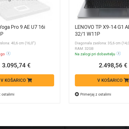
oga Pro 9 AE U7 16i
LENOVO TP X9-14 G1 AE
1P
32/1 W11P
slona: 40,6 cm (16,0")
Diagonala zaslona: 35,6 cm (14,
RAM: 32GB
ogo
Na zalogi pri dobavitelju
3.095,74 €
2.498,56 €
V KOŠARICO
V KOŠARICO
z ostalimi
Primerjaj z ostalimi