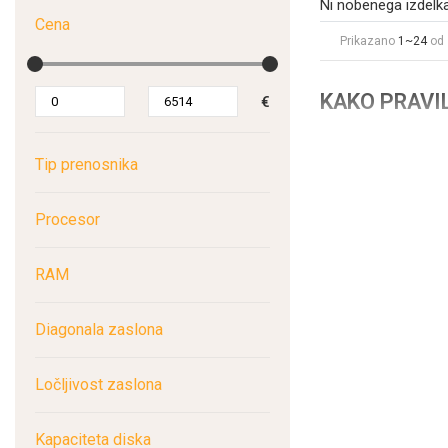
Ni nobenega izdelka
Cena
Prikazano
1~24
od 
KAKO PRAVI
€
Prenosni računaln
Tip prenosnika
zvočniki, napaja pa 
računalniki se upora
uporabo domačega 
Procesor
5 razlogov, za
RAM
Uporaben za razl
vaše območje zab
Diagonala zaslona
spretni pri vseh 
od teh nalog opra
Ločljivost zaslona
Povečana hitrost:
kot samostojni p
naredi nov
preno
Kapaciteta diska