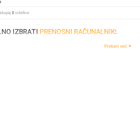
.
skupaj
0
izdelkov
LNO IZBRATI
PRENOSNI RAČUNALNIK
:
Preberi več
ik
,
prenosnik
,
notebook
ali
laptop
je majhen in lažji prenosni oseb
se iz polnilne baterije. Je učinkovitejši in skoraj tako zmogljiv kot n
bljajo v različnih okoljih, na primer v službi, v izobraževanju, za igra
računalnika.
kaj je
prenosni računalnik
odlična naložba:
ične namene: Mnogi ljudje prenosnega računalnika ne uporabljajo sam
ave in orodje, ki ga lahko uporabite za komunikacijo s prijatelji in 
teh opravilih. To je posledica dejstva, da so opremljeni z boljšo tehn
viti pred drugimi, se splača izbrati
prenosnik
z mislijo na določeno 
 Če čakate na starost vsakič, ko želite, da se stran naloži, se lahko to
odjetnik s prenosnim računalnikom, vas lahko to na koncu stane den
snik
vredna naložba.