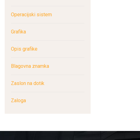
Lahek dizajn: No
razlog, zakaj je 
Operacijski sistem
službe. Lažji pren
Daljša življenjsk
Grafika
posebej postara,
lahko nosite iz s
Opis grafike
Boljša kakovost s
naložbo. Ne samo,
Blagovna znamka
Torej, če ste tik p
odločite za nakup, j
Zaslon na dotik
Nakup prenosnega ra
ALTSTORE vodnik po
Zaloga
OPERACIJSKI
Obstajajo štirje gla
operacijski sistem 
programska oprema