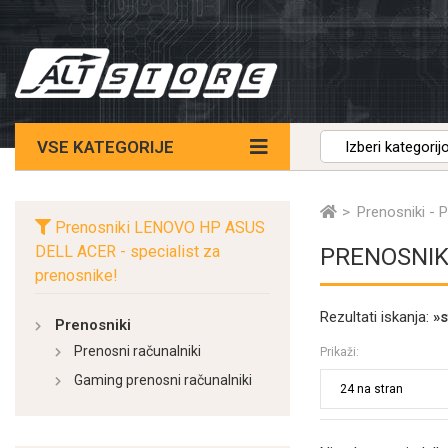
VSE KATEGORIJE
Prenosniki - 
Prenosniki LENOVO HP ASUS
DELL ACER - specialist za
PRENOSNIKI
prenosnike!
Rezultati iskanja:
»s
Prenosniki
Prenosni računalniki
Prikaži:
Gaming prenosni računalniki