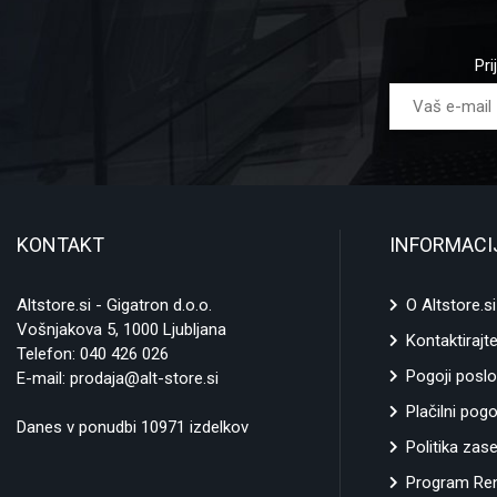
WINDOWS
: To j
Windows operaci
Apple.
Pri
MacOS
: Applov
Chrome OS
: Če
(imenovani Chrom
Linux
: Če ne pot
kdaj ustvarili. U
odprtokodne alter
KONTAKT
INFORMACI
PROCESOR
: Z
Altstore.si - Gigatron d.o.o.
O Altstore.si
AMD.
Vošnjakova 5, 1000 Ljubljana
Kontaktirajt
Telefon:
040 426 026
INTEL p
rocesorj
Pogoji poslo
E-mail:
prodaja@alt-store.si
teh linij čipov I
Plačilni pogo
dešifrirati, se b
Danes v ponudbi 10971 izdelkov
procesorja. Razčl
Politika zas
povezane z zmoglj
Program Ren
primeru) je Intel