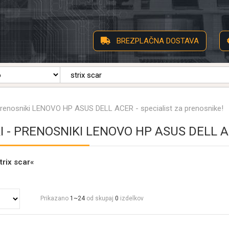
BREZPLAČNA DOSTAVA
Prenosniki LENOVO HP ASUS DELL ACER - specialist za prenosnike!
 - PRENOSNIKI LENOVO HP ASUS DELL A
trix scar«
Prikazano
1~24
od skupaj
0
izdelkov