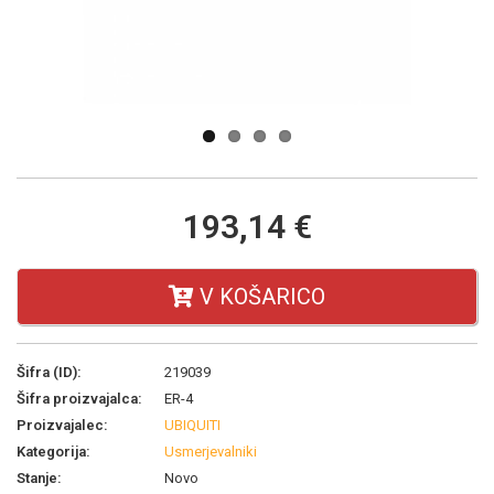
Next
193,14 €
V KOŠARICO
Šifra (ID):
219039
Šifra proizvajalca:
ER-4
Proizvajalec:
UBIQUITI
Kategorija:
Usmerjevalniki
Stanje:
Novo