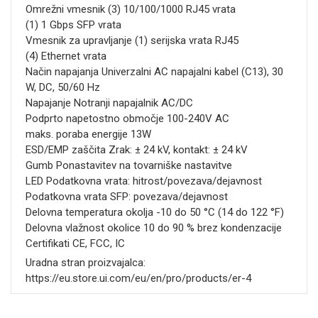
Omrežni vmesnik (3) 10/100/1000 RJ45 vrata
(1) 1 Gbps SFP vrata
Vmesnik za upravljanje (1) serijska vrata RJ45
(4) Ethernet vrata
Način napajanja Univerzalni AC napajalni kabel (C13), 30
W, DC, 50/60 Hz
Napajanje Notranji napajalnik AC/DC
Podprto napetostno območje 100-240V AC
maks. poraba energije 13W
ESD/EMP zaščita Zrak: ± 24 kV, kontakt: ± 24 kV
Gumb Ponastavitev na tovarniške nastavitve
LED Podatkovna vrata: hitrost/povezava/dejavnost
Podatkovna vrata SFP: povezava/dejavnost
Delovna temperatura okolja -10 do 50 °C (14 do 122 °F)
Delovna vlažnost okolice 10 do 90 % brez kondenzacije
Certifikati CE, FCC, IC
Uradna stran proizvajalca:
https://eu.store.ui.com/eu/en/pro/products/er-4