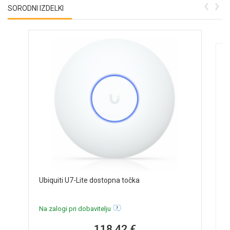
‹
›
SORODNI IZDELKI
M
Ubiquiti U7-Lite dostopna točka
G
N
Na zalogi pri dobavitelju
118,42 €