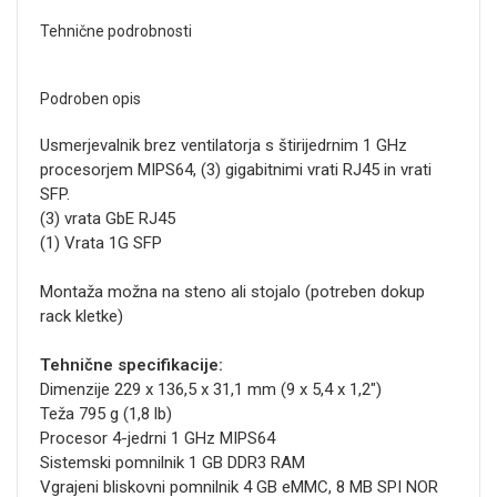
Tehnične podrobnosti
Podroben opis
Usmerjevalnik brez ventilatorja s štirijedrnim 1 GHz
procesorjem MIPS64, (3) gigabitnimi vrati RJ45 in vrati
SFP.
(3) vrata GbE RJ45
(1) Vrata 1G SFP
Montaža možna na steno ali stojalo (potreben dokup
rack kletke)
Tehnične specifikacije:
Dimenzije 229 x 136,5 x 31,1 mm (9 x 5,4 x 1,2")
Teža 795 g (1,8 lb)
Procesor 4-jedrni 1 GHz MIPS64
Sistemski pomnilnik 1 GB DDR3 RAM
Vgrajeni bliskovni pomnilnik 4 GB eMMC, 8 MB SPI NOR