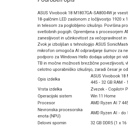
ASUS Vivobook 18 M1807GA-SA8004W je vsestran
18-palčnim LED zaslonom z ločljivostjo 1920 x
in telesom za poglobljeno izkušnjo. Površina pro
svetlobnih pogojih. Opremljena s procesorjem 
zanesljivost in učinkovitost za večopravilnost in 
Zvok je izboljšan s tehnologijo ASUS SonicMaste
mikrofon omogoča AI odpravljanje šumov za nep
podporo za Windows Hello dodaja udobje pri vide
TB in močne možnosti brezžične povezljivosti, vk
celotno uporabniško izkušnjo, zaradi česar je o
ASUS Vivobook 18 M
Opis izdelka
445 - 32 GB RAM - 
Vrsta izdelka
Zvezek - Copilot+ 
Operacijski sistem
Win 11 Home
Procesor
AMD Ryzen AI 7 445
Nevronska procesorska
AMD Ryzen AI - do
enota (NPU)
Delovni spomin
32 GB DDR5 (1 x 16 