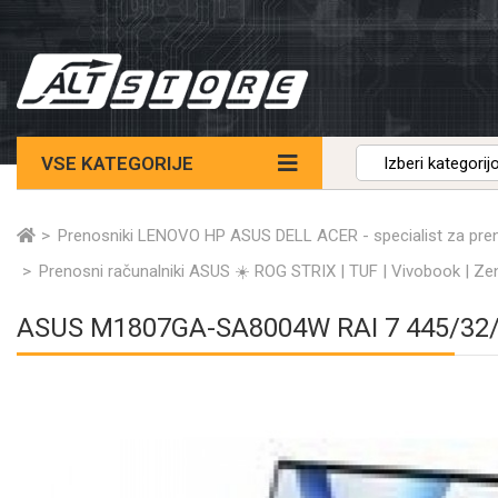
VSE KATEGORIJE
Prenosniki LENOVO HP ASUS DELL ACER - specialist za pre
Prenosni računalniki ASUS ☀️ ROG STRIX | TUF | Vivobook | Ze
ASUS M1807GA-SA8004W RAI 7 445/32