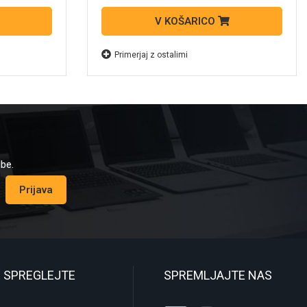
V KOŠARICO
Primerjaj z ostalimi
dbe.
Prijava
 SPREGLEJTE
SPREMLJAJTE NAS