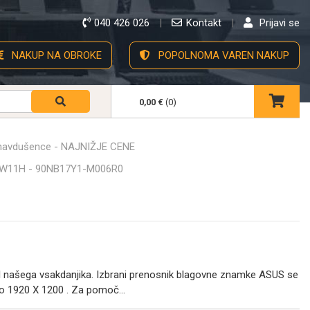
040 426 026
Kontakt
Prijavi se
NAKUP NA OBROKE
POPOLNOMA VAREN NAKUP
0,00 €
(0)
 navdušence - NAJNIŽJE CENE
/W11H - 90NB17Y1-M006R0
l našega vsakdanjika. Izbrani prenosnik blagovne znamke ASUS se
ijo 1920 X 1200 . Za pomoč...