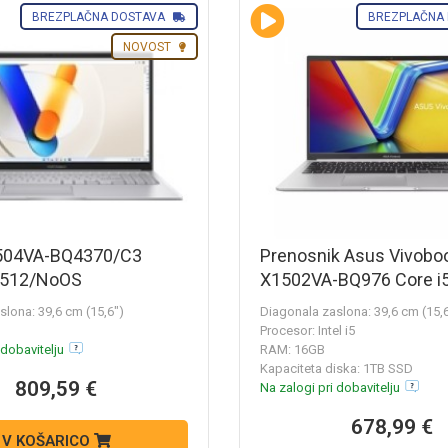
BREZPLAČNA DOSTAVA
BREZPLAČNA
NOVOST
504VA-BQ4370/C3
Prenosnik Asus Vivobo
/512/NoOS
X1502VA-BQ976 Core i5
1TB SSD / 15,6" FHD /
slona: 39,6 cm (15,6")
Diagonala zaslona: 39,6 cm (15,
(srebrn)
Procesor: Intel i5
 dobavitelju
RAM: 16GB
Kapaciteta diska: 1TB SSD
809,59 €
Na zalogi pri dobavitelju
678,99 €
V KOŠARICO