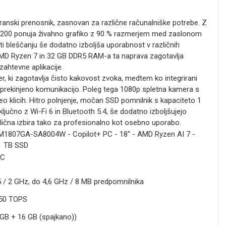
ski prenosnik, zasnovan za različne računalniške potrebe. Z
 1200 ponuja živahno grafiko z 90 % razmerjem med zaslonom
ti bleščanju še dodatno izboljša uporabnost v različnih
AMD Ryzen 7 in 32 GB DDR5 RAM-a ta naprava zagotavlja
zahtevne aplikacije.
r, ki zagotavlja čisto kakovost zvoka, medtem ko integrirani
rekinjeno komunikacijo. Poleg tega 1080p spletna kamera s
o klicih. Hitro polnjenje, močan SSD pomnilnik s kapaciteto 1
ljučno z Wi-Fi 6 in Bluetooth 5.4, še dodatno izboljšujejo
dlična izbira tako za profesionalno kot osebno uporabo.
1807GA-SA8004W - Copilot+ PC - 18" - AMD Ryzen AI 7 -
1 TB SSD
PC
 / 2 GHz, do 4,6 GHz / 8 MB predpomnilnika
 50 TOPS
GB + 16 GB (spajkano))