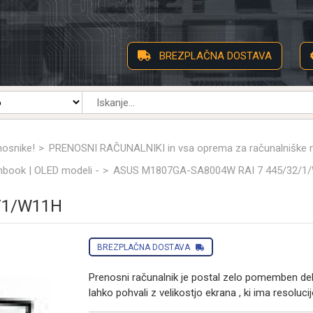
BREZPLAČNA DOSTAVA
nosnike!
PRENOSNI RAČUNALNIKI in vsa oprema za računalniške
nbook | OLED modeli -
ASUS M1807GA-SA8004W RAI 7 445/32/1
/1/W11H
BREZPLAČNA DOSTAVA
Prenosni računalnik je postal zelo pomemben de
lahko pohvali z velikostjo ekrana , ki ima resoluc