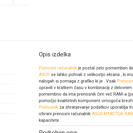
Opis izdelka
Prenosni računalnik
je postal zelo pomemben del
ASUS
se lahko pohvali z velikostjo ekrana
, ki i
nalogah si pomaga z grafiko ki je
. Vsak
Prenosn
opravili v kratkem času v kombinaciji z delovni
pomembno da ima prenosnik čim več RAM-a (pomn
pomočjo kvalitetnih komponent omogoča brezhibn
Prenosnik
za shranjevanje podatkov uporablja tr
izbrani prenosni računalnik
ASUS M1807GA-SA80
kapacitete
.
Podroben opis