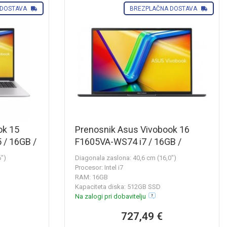
 DOSTAVA
BREZPLAČNA DOSTAVA
ok 15
Prenosnik Asus Vivobook 16
 / 16GB /
F1605VA-WS74 i7 / 16GB /
 W11H
512GB SSD / 15,6" WUXGA IPS /
6")
Diagonala zaslona: 40,6 cm (16,0")
Windows 11 Home (črn)
Procesor: Intel i7
RAM: 16GB
Kapaciteta diska: 512GB SSD
Na zalogi pri dobavitelju
727,49 €