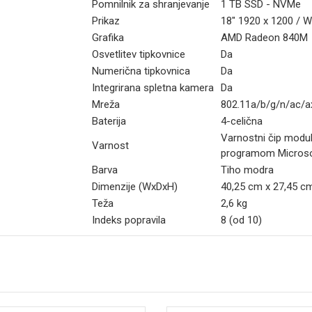
Pomnilnik za shranjevanje
1 TB SSD - NVMe
Prikaz
18" 1920 x 1200 /
Grafika
AMD Radeon 840M
Osvetlitev tipkovnice
Da
Numerična tipkovnica
Da
Integrirana spletna kamera
Da
Mreža
802.11a/b/g/n/ac/ax
Baterija
4-celična
Varnostni čip modu
Varnost
programom Microso
Barva
Tiho modra
Dimenzije (WxDxH)
40,25 cm x 27,45 c
Teža
2,6 kg
Indeks popravila
8 (od 10)