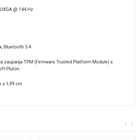
 WUXGA @ 144 Hz
, Bluetooth 5.4
la zaupanja TPM (Firmware Trusted Platform Module) s
ft Pluton
m x 1,99 cm
‹
›