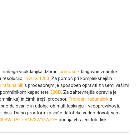
 našega vsakdanjika. Izbrani
prenosnik
blagovne znamke
ma resolucijo
1920 X 1200
. Za pomoč pri kompleksnejših
i računalnik
s procesorejm
je sposoben opraviti z vsemi vašimi
m pomnilnikom kapacitete
32GB
. Za zahtevnejša opravila je
ilnika) in čimhitrejši procesor.
Prenosni računalnik
s
o delovanje in udobje ob multitaskingu - večopravilnosti.
di disk. Da bo prostora za vaše datoteke vedno dovolj, vam
04W RAI 7 445/32/1/W11H
ponuja vhrajeni trdi disk