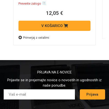
N
Preverite zalogo
12,05 €
V KOŠARICO
Primerjaj z ostalimi
PRIJAVA NA E-NOVICE
Prijavite se in prejemajte novice o novostih in ugodnostih iz
naše ponudbe.
Prijava