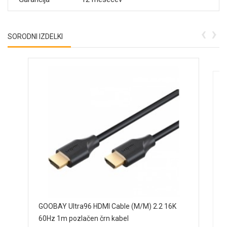
‹
›
SORODNI IZDELKI
D
GOOBAY Ultra96 HDMI Cable (M/M) 2.2 16K
60Hz 1m pozlačen črn kabel