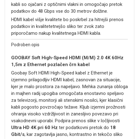
kabli so ojačani z optičnimi vlakni in omogočajo pretok
podatkov do 48 Gbps vse do 30 metrov dolžine.
HDMI kabel višje kvalitete bo poskrbel za hitrejši prenos
podatkov in kvalitetetnejšo sliko ter zvok zato
priporočamo nakup kvalitetnega HDMI kabla.
Podroben opis
GOOBAY Soft High-Speed HDMI (M/M) 2.0 4K 60Hz
1,5m z Ethernet pozlačen črn kabel
Goobay Soft HDMI High-Speed kabel z Ethernet je
izjemno prilagodljiv HDMI kabel, zasnovan za situacije,
kjer je malo prostora za napeljavo. Mehka zunanja obloga
in majhen radij upogiba omogočata enostavno speljavo
za televizorji, monitorji ali stenskimi nosilci, kjer klasični
kabli pogosto povzročajo težave. Kljub izjemni prožnosti
ohranja visoko vzdržljivost in zanesljivo povezavo pri
vsakodnevni uporabi. Podpira prenos slike v ločljivosti
Ultra HD 4K pri 60 Hz
ter podatkovni pretok do
18
Gbit/s
, kar zagotavlja jasno, kontrastno in tekočo sliko