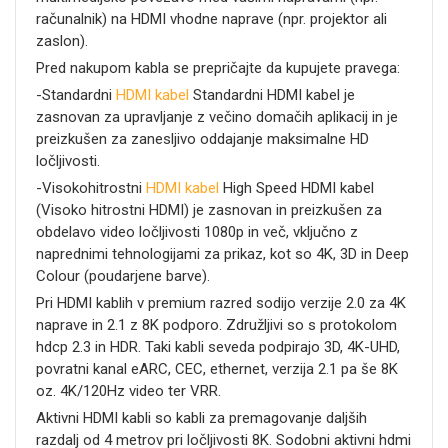
računalnik) na HDMI vhodne naprave (npr. projektor ali
zaslon).
Pred nakupom kabla se prepričajte da kupujete pravega:
-Standardni
HDMI kabel
Standardni HDMI kabel je
zasnovan za upravljanje z večino domačih aplikacij in je
preizkušen za zanesljivo oddajanje maksimalne HD
ločljivosti.
-Visokohitrostni
HDMI kabel
High Speed HDMI kabel
(Visoko hitrostni HDMI) je zasnovan in preizkušen za
obdelavo video ločljivosti 1080p in več, vključno z
naprednimi tehnologijami za prikaz, kot so 4K, 3D in Deep
Colour (poudarjene barve).
Pri HDMI kablih v premium razred sodijo verzije 2.0 za 4K
naprave in 2.1 z 8K podporo. Združljivi so s protokolom
hdcp 2.3 in HDR. Taki kabli seveda podpirajo 3D, 4K-UHD,
povratni kanal eARC, CEC, ethernet, verzija 2.1 pa še 8K
oz. 4K/120Hz video ter VRR.
Aktivni HDMI kabli so kabli za premagovanje daljših
razdalj od 4 metrov pri ločljivosti 8K. Sodobni aktivni hdmi