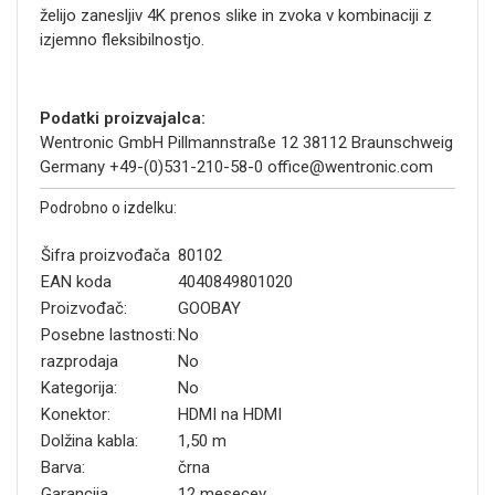
želijo zanesljiv 4K prenos slike in zvoka v kombinaciji z
izjemno fleksibilnostjo.
Podatki proizvajalca:
Wentronic GmbH Pillmannstraße 12 38112 Braunschweig
Germany +49-(0)531-210-58-0 office@wentronic.com
Podrobno o izdelku:
Šifra proizvođača
80102
EAN koda
4040849801020
Proizvođač:
GOOBAY
Posebne lastnosti:
No
razprodaja
No
Kategorija:
No
Konektor:
HDMI na HDMI
Dolžina kabla:
1,50 m
Barva:
črna
Garancija
12 mesecev