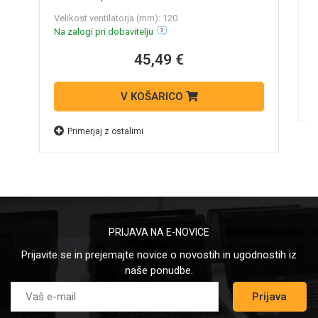
N
Velikost ventilatorja (mm): 120
Na zalogi pri dobavitelju
45,49 €
V KOŠARICO
Primerjaj z ostalimi
PRIJAVA NA E-NOVICE
Prijavite se in prejemajte novice o novostih in ugodnostih iz
naše ponudbe.
Prijava