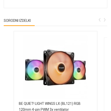
‹
›
SORODNI IZDELKI
I
BE QUIET! LIGHT WINGS LX (BL121) RGB
p
120mm 4-pin PWM 3x ventilator