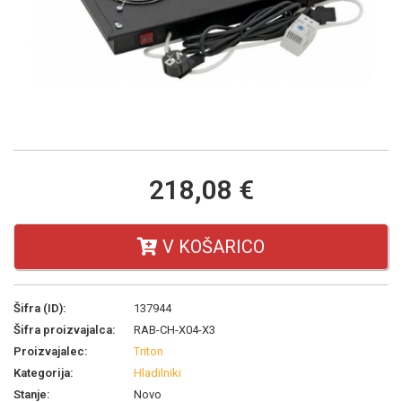
218,08 €
V KOŠARICO
Šifra (ID):
137944
Šifra proizvajalca:
RAB-CH-X04-X3
Proizvajalec:
Triton
Kategorija:
Hladilniki
Stanje:
Novo