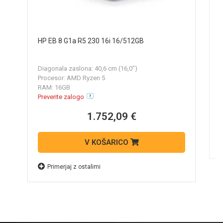
H
HP EB 8 G1a R5 230 16i 16/512GB
R
Diagonala zaslona: 40,6 cm (16,0")
P
Procesor: AMD Ryzen 5
N
RAM: 16GB
Preverite zalogo
1.752,09 €
V KOŠARICO
Primerjaj z ostalimi