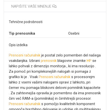
NAPIŠITE VAŠE MNENJE
Tehnične podrobnosti
Tip prenosnika
Osebni
Opis izdelka
Prenosni računalnik
je postal zelo pomemben del našega
vsakdanjika. Izbrani
prenosnik
blagovne znamke
HP
se
lahko pohvali z dimenzijo monitorja
, ki ima resolucijo
.
Za pomoč pri kompleksnejših nalogah si pomaga z
grafiko ki je
. Vsak
Prenosni računalnik
s procesorejm
lahko z vsemi vašimi nalogami opravi z lahkoto, pri
čemer mu pomaga bliskovni delovni pomnilnik kapacitete
. Za zahtevnejša opravila je pomembno da ima prenosnik
čim več RAM-a (pomnilnika) in čimhitrejši procesor.
Prenosni računalnik
s pomočjo kvalitetnih komponent
omogoča brezhibno delovanje in udobje ob multitaskingu