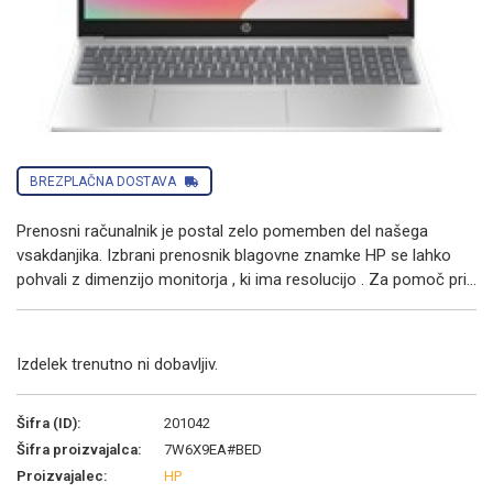
BREZPLAČNA DOSTAVA
Prenosni računalnik je postal zelo pomemben del našega
vsakdanjika. Izbrani prenosnik blagovne znamke HP se lahko
pohvali z dimenzijo monitorja , ki ima resolucijo . Za pomoč pri...
Izdelek trenutno ni dobavljiv.
Šifra (ID):
201042
Šifra proizvajalca:
7W6X9EA#BED
Proizvajalec:
HP