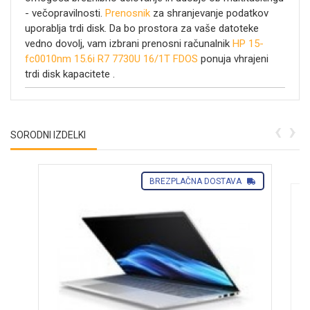
- večopravilnosti.
Prenosnik
za shranjevanje podatkov
uporablja trdi disk. Da bo prostora za vaše datoteke
vedno dovolj, vam izbrani prenosni računalnik
HP 15-
fc0010nm 15.6i R7 7730U 16/1T FDOS
ponuja vhrajeni
trdi disk kapacitete
.
‹
›
SORODNI IZDELKI
BREZPLAČNA DOSTAVA