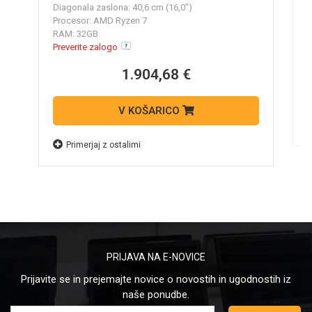
P
Diagonala zaslona: 40,6 cm (16,0")
R
Procesor: AMD Ryzen 7
K
RAM: 32GB
N
Preverite zalogo
1.904,68 €
V KOŠARICO
Primerjaj z ostalimi
PRIJAVA NA E-NOVICE
Prijavite se in prejemajte novice o novostih in ugodnostih iz
naše ponudbe.