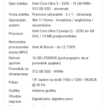
Opis izdelka
Intel Core Ultra 5 - 225U - 16 GB RAM -
512 GB SSD - slovenski
Vrsta izdelka
Prenosni računalnik - 2 v 1 - obračanje
Operacijski
Win 11 Home - hrvaščina / angleščina /
sistem
slovenščina
Intel Core Ultra 5 (serija 2) - 225U do 4,8
Procesor
GHz / 12 MB predpomnilnika
Nevronska
procesorska
Intel AI Boost - do 12 TOPS
enota (NPU)
Delovni
16 GB LPDDR5X (pod pogojem, da je
spomin
pomnilnik spajkan)
Pomnilnik za
512 GB SSD - NVMe
shranjevanje
14" zaslon na dotik 1920 x 1200 / WUXGA
Prikaz
@ 60 Hz
Grafika
Intelova grafika
Vhodna
Digitalizator, digitalno pero
naprava