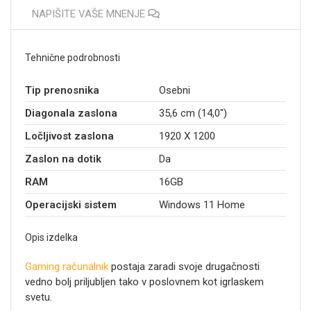
NAPIŠITE VAŠE MNENJE
Tehnične podrobnosti
Tip prenosnika
Osebni
Diagonala zaslona
35,6 cm (14,0")
Ločljivost zaslona
1920 X 1200
Zaslon na dotik
Da
RAM
16GB
Operacijski sistem
Windows 11 Home
Opis izdelka
Gaming računalnik
postaja zaradi svoje drugačnosti
vedno bolj priljubljen tako v poslovnem kot igrlaskem
svetu.