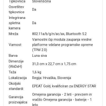
Tipkovnica
Slovenščina
Osvetlitev
Da
tipkovnice
Integrirana
spletna
Da
kamera
Mreža
802.11a/b/g/n/ac/ax, Bluetooth 5.2
Varnostni čip modula zaupanja vredne
Varnost
platforme vdelane programske opreme
(TPM 2.0)
Barva
Luna siva
Dimenzije
31,3 cm x 22,7 cm x 1,75 cm
(WxDxH)
Teža
1,6 kg
Lokalizacija
Regija: Hrvaška, Slovenija
Okoljski
EPEAT Gold, kvalificiran za ENERGY STAR
standardi
Omejena garancija - 2 leti - prevzem in
Garancija
vračilo Omejena garancija - baterije - 1
proizvajalca
leto