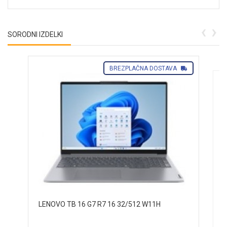
‹
›
SORODNI IZDELKI
BREZPLAČNA DOSTAVA
LENOVO TB 16 G7 R7 16 32/512 W11H
P
1
H