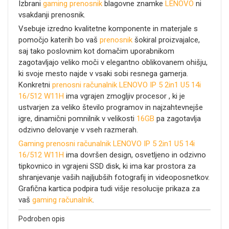
Izbrani
gaming prenosnik
blagovne znamke
LENOVO
ni
vsakdanji prenosnik.
Vsebuje izredno kvalitetne komponente in materjale s
pomočjo katerih bo vaš
prenosnik
šokiral proizvajalce,
saj tako poslovnim kot domačim uporabnikom
zagotavljajo veliko moči v elegantno oblikovanem ohišju,
ki svoje mesto najde v vsaki sobi resnega gamerja.
Konkretni
prenosni računalnik
LENOVO IP 5 2in1 U5 14i
16/512 W11H
ima vgrajen zmogljiv procesor , ki je
ustvarjen za veliko število programov in najzahtevnejše
igre, dinamični pomnilnik v velikosti
16GB
pa zagotavlja
odzivno delovanje v vseh razmerah.
Gaming prenosni računalnik
LENOVO IP 5 2in1 U5 14i
16/512 W11H
ima dovršen design, osvetljeno in odzivno
tipkovnico in vgrajeni SSD disk, ki ima kar
prostora za
shranjevanje vaših najljubših fotografij in videoposnetkov.
Grafična kartica
podpira tudi višje resolucije prikaza za
vaš
gaming računalnik
.
Podroben opis