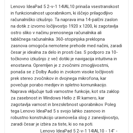
Lenovo IdeaPad 5 2-v-1 14IAL10 prinaša vsestranskost
in funkcionalnost uporabnikom, ki iščejo prilagodljivo
računalniško izkušnjo. Ta naprava ima 14-palčni zaslon
na dotik z izvorno ločljivostjo 1920 x 1200, ki zagotavlja
ostro sliko v načinu prenosnega računalnika ali
tabličnega računalnika. 360-stopinjska preklopna
zasnova omogoča nemotene prehode med načini, zaradi
česar je idealna za delo in prosti čas. S podporo za 10-
točkovno izkušnjo z več dotiki je navigacija intuitivna in
enostavna. Opremljen je z zvočnimi zmogljivostmi,
ponaša se z Dolby Audio in zvokom visoke ločljivosti
prek stereo zvočnikov in dvojnega mikrofona, kar
povečuje porabo medijev in spletno komunikacijo.
Naprava vključuje tudi varnostne funkcije, kot sta zaklop
za zasebnost in Windows Hello z IR kamero, kar
zagotavlja varnost in brezskrbnost uporabnikov. Poleg
tega Lenovo IdeaPad 5 s svojo lahko zasnovo in
robustno konstrukcijo uravnoveša slog z zanesljivostjo,
zaradi česar je izbira za tiste, ki so na poti.
Lenovo IdeaPad 5 2-v-1 14IAL10 - 14" -