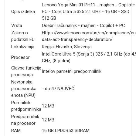
Lenovo Yoga Mini 01IPH11 - majhen - Copilot+
Opis izdelka
PC - Core Ultra 5 325 2,1 GHz - 16 GB - SSD
512 GB
Vrsta
Osebni računalnik - majhen - Copilot + PC
Zakon o
Https://www.lenovo.com/us/en/compliance/eu
podatkih EU
data-act-transparency-declaration/
Lokalizacija
Regija: Hrvaška, Slovenija
Intel Core Ultra 5 (Serija 3) 325 / 2,1 GHz (do 4,
Procesor
GHz, (8-jedrni)
Glavne funkcije
Intelov pametni predpomnilnik
procesorja
Nevronska
procesorska
- do 47 NAJVEČ
enota (NPU)
Pomnilnik
12 MB
predpomnilnika
Predpomnilnik
12 MB
na procesor
RAM
16 GB LPDDR5X SDRAM