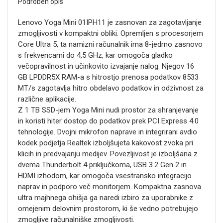
Podroben opis
Lenovo Yoga Mini 01IPH11 je zasnovan za zagotavljanje
zmogljivosti v kompaktni obliki. Opremljen s procesorjem
Core Ultra 5, ta namizni računalnik ima 8-jedrno zasnovo
s frekvencami do 4,5 GHz, kar omogoča gladko
večopravilnost in učinkovito izvajanje nalog. Njegov 16
GB LPDDR5X RAM-a s hitrostjo prenosa podatkov 8533
MT/s zagotavlja hitro obdelavo podatkov in odzivnost za
različne aplikacije.
Z 1 TB SSD-jem Yoga Mini nudi prostor za shranjevanje
in koristi hiter dostop do podatkov prek PCI Express 4.0
tehnologije. Dvojni mikrofon naprave in integrirani avdio
kodek podjetja Realtek izboljšujeta kakovost zvoka pri
klicih in predvajanju medijev. Povezljivost je izboljšana z
dvema Thunderbolt 4 priključkoma, USB 3.2 Gen 2 in
HDMI izhodom, kar omogoča vsestransko integracijo
naprav in podporo več monitorjem. Kompaktna zasnova
ultra majhnega ohišja ga naredi izbiro za uporabnike z
omejenim delovnim prostorom, ki še vedno potrebujejo
zmogljive računalniške zmogljivosti.