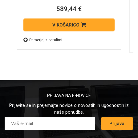
N
589,44 €
V KOŠARICO
Primerjaj z ostalimi
PRIJAVA NA E-NOVICE
Prijavite se in prejemajte novice o novostih in ugodnostih iz
naše ponudbe.
Prijava