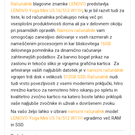
Računalnik
blagovne znamke
LENOVO
predstavlja
LENOVO Yoga Mini U5 16/512 W11H
, ki je bil razvit tudi za
tiste, ki od računalnika pričakujejo nekaj več pri
vsesplošni produktivnosti doma ali pa v delovnem okolju
pri pisarniških opravilih.
Namizni računalniki
vam
omogočajo zanesljivo delovanje v vseh razmerah z
nameščenim procesorjem
in kar bliskovitega
16GB
delovnega pomnilnika za dinamično računanje
zahtevnejših podatkov. Za barvno bogat prikaz na
zaslonu in tekočo sliko je vgrajena grafična kartica
. Za
arhiviranje vaših najljubših datotek je v
namizni računalnik
vgrajen trdi disk v velikosti
512GB SSD
.
Računalnik
nudi
tudi vrsto povezljivosti z vsemi modernimi priključki, hitro
mrežno kartico za nemoteno hitro iskanju po spletu in
kvalitetno zvočno kartico na katero boste lahko priklopili
vaše najljubše zvočnike in uživali v dovršenem zvoku.
Na vašo željo lahko v izbrani
namizni računalnik
model:
LENOVO Yoga Mini U5 16/512 W11H
vgradimo več RAM
in SSD.