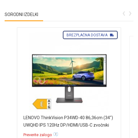
‹
›
SORODNI IZDELKI
BREZPLAČNA DOSTAVA
L
LENOVO ThinkVision P34WD-40 86,36cm (34")
U
UWQHD IPS 120Hz DP/HDMI/USB-C zvočniki
t
ukrivljen monitor 64ADGAT1EU
R
Preverite zalogo
r
G