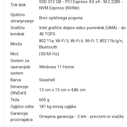
SSD 512 GB - PCI Express 4.0 x4 - M.2 2280 -
Trdi disk
NVM Express (NVMe)
Optično
Brez optičnega pogona
shranjevanje
Grafični
Intel grafični deljeni video pomnilnik (UMA) - do
krmilnik
40 TOPS
802.11a, Wi-Fi 5, Wi-Fi 6, Wi-Fi 7, 802.11b/g/n,
Mreža
Bluetooth
Moč
(50/60 Hz)
Sistem za
operacijski
Windows 11 Home
sistem
Barva
Seashell
Dimenzije
13 cm x 13 cm x 4,86 cm
(WxDxH)
Teža
600 g
Ogljični odtis
181 kg emisij ogljika
Garancija
Omejena garancija - 2 leti - prevzem in vračilo
proizvajalca