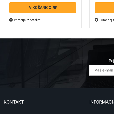
V KOŠARICO
Primerjaj z ostalimi
Primerjaj 
Pri
KONTAKT
INFORMACI