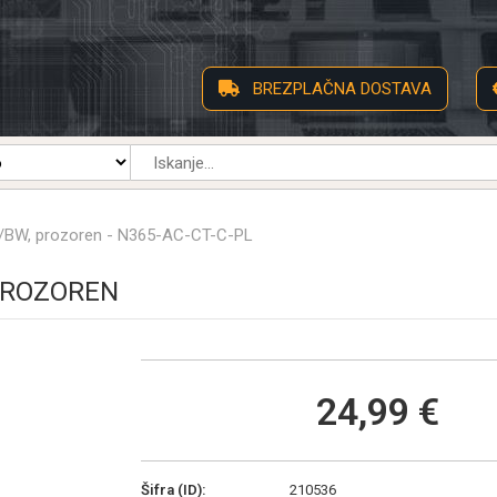
BREZPLAČNA DOSTAVA
r/BW, prozoren - N365-AC-CT-C-PL
PROZOREN
24,99 €
Šifra (ID):
210536