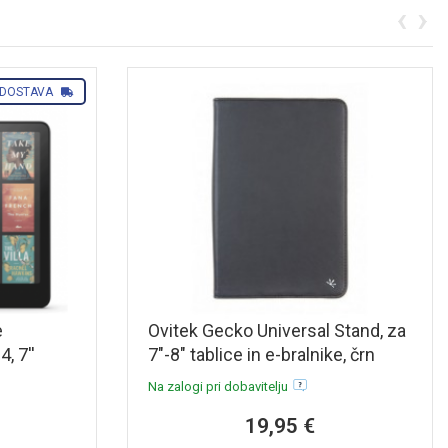
‹
›
 DOSTAVA
e
Ovitek Gecko Universal Stand, za
, 7''
7"-8" tablice in e-bralnike, črn
C, črn
Na zalogi pri dobavitelju
19,95 €