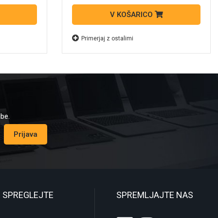
V KOŠARICO
Primerjaj z ostalimi
dbe.
Prijava
 SPREGLEJTE
SPREMLJAJTE NAS