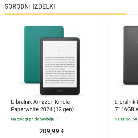
SORODNI IZDELKI
E-bralnik Amazon Kindle
E-bralnik
Paperwhite 2024 (12 gen)
7'' 16GB 
Special Offers, 7'' 16GB WiFi,
Na zalogi pri dobavitelju
Na zalogi pri
300dpi, USB-C, zelen
209,99 €