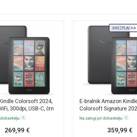
BREZPLAČNA
 Kindle Colorsoft 2024,
E-bralnik Amazon Kindl
WiFi, 300dpi, USB-C, črn
Colorsoft Signature 2024
32GB WiFi, 300dpi, USB-
 dobavitelju
Na zalogi pri dobavitelju
269,99 €
359,99 €