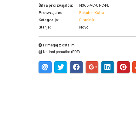
Šifra proizvajalca:
N365-AC-CT-C-PL
Proizvajalec:
Rakuten Kobo
Kategorija:
E-bralniki
Stanje:
Novo
Primerjaj z ostalimi
Natisni ponudbo (PDF)