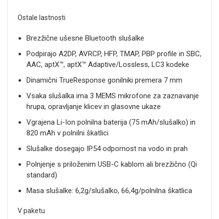
Ostale lastnosti
Brezžične ušesne Bluetooth slušalke
Podpirajo A2DP, AVRCP, HFP, TMAP, PBP profile in SBC,
AAC, aptX™, aptX™ Adaptive/Lossless, LC3 kodeke
Dinamični TrueResponse gonilniki premera 7 mm
Vsaka slušalka ima 3 MEMS mikrofone za zaznavanje
hrupa, opravljanje klicev in glasovne ukaze
Vgrajena Li-Ion polnilna baterija (75 mAh/slušalko) in
820 mAh v polnilni škatlici
Slušalke dosegajo IP54 odpornost na vodo in prah
Polnjenje s priloženim USB-C kablom ali brezžično (Qi
standard)
Masa slušalke: 6,2g/slušalko, 66,4g/polnilna škatlica
V paketu