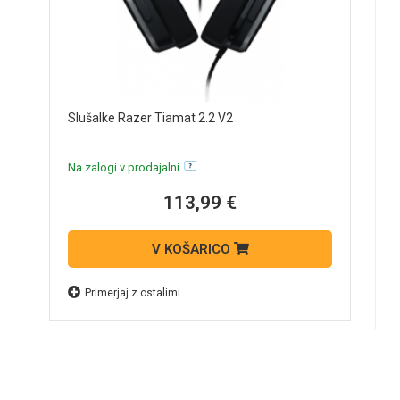
S
Slušalke Razer Tiamat 2.2 V2
č
M
Na zalogi v prodajalni
B
N
113,99 €
V KOŠARICO
Primerjaj z ostalimi