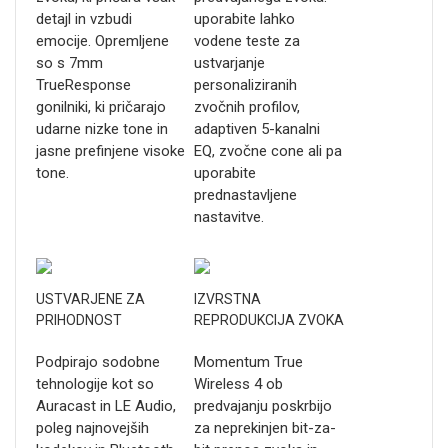
detajl in vzbudi
uporabite lahko
emocije. Opremljene
vodene teste za
so s 7mm
ustvarjanje
TrueResponse
personaliziranih
gonilniki, ki pričarajo
zvočnih profilov,
udarne nizke tone in
adaptiven 5-kanalni
jasne prefinjene visoke
EQ, zvočne cone ali pa
tone.
uporabite
prednastavljene
nastavitve.
USTVARJENE ZA
IZVRSTNA
PRIHODNOST
REPRODUKCIJA ZVOKA
Podpirajo sodobne
Momentum True
tehnologije kot so
Wireless 4 ob
Auracast in LE Audio,
predvajanju poskrbijo
poleg najnovejših
za neprekinjen bit-za-