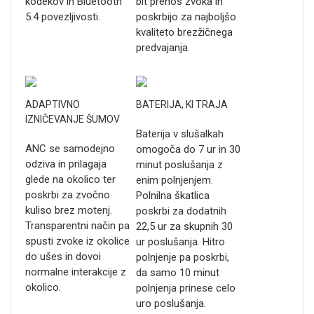
kodekov in Bluetooth
bit prenos zvoka in
5.4 povezljivosti.
poskrbijo za najboljšo
kvaliteto brezžičnega
predvajanja.
ADAPTIVNO
BATERIJA, KI TRAJA
IZNIČEVANJE ŠUMOV
Baterija v slušalkah
ANC se samodejno
omogoča do 7 ur in 30
odziva in prilagaja
minut poslušanja z
glede na okolico ter
enim polnjenjem.
poskrbi za zvočno
Polnilna škatlica
kuliso brez motenj.
poskrbi za dodatnih
Transparentni način pa
22,5 ur za skupnih 30
spusti zvoke iz okolice
ur poslušanja. Hitro
do ušes in dovoi
polnjenje pa poskrbi,
normalne interakcije z
da samo 10 minut
okolico.
polnjenja prinese celo
uro poslušanja.