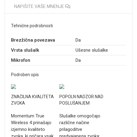
NAPIŠITE VAŠE MNENJE
Tehnične podrobnosti
Brezžična povezava
Da
Vrsta slušalk
Ušesne slušalke
Mikrofon
Da
Podroben opis
ZNAČILNA KVALITETA
POPOLN NADZOR NAD
ZVOKA
POSLUŠANJEM
Momentum True
Slušalke omogočajo
Wireless 4 prinašajo
različne načine
izjemno kvaliteto
prilagoditve
zvoka, ki pričara vsak
predvajanega zvoka: