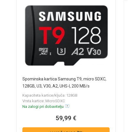
A
Spominska kartica Samsung T9, micro SDXC,
U
128GB, U3, V30, A2, UHS-I, 200 MB/s
N
Kapaciteta kartice/ključa: 128GB
Vrsta kartice: MicroSDXC
Na zalogi pri dobavitelju
59,99 €