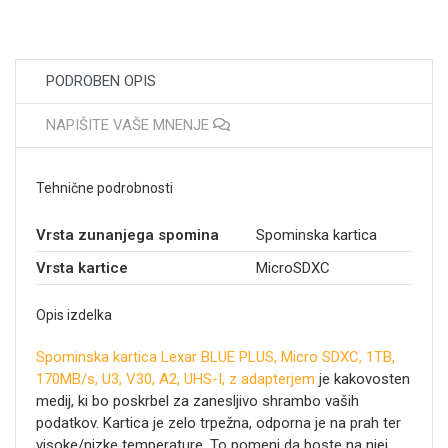
PODROBEN OPIS
NAPIŠITE VAŠE MNENJE
Tehnične podrobnosti
Vrsta zunanjega spomina
Spominska kartica
Vrsta kartice
MicroSDXC
Opis izdelka
Spominska kartica Lexar BLUE PLUS, Micro SDXC, 1TB,
170MB/s, U3, V30, A2, UHS-I, z adapterjem
je kakovosten
medij, ki bo poskrbel za zanesljivo shrambo vaših
podatkov. Kartica je zelo trpežna, odporna je na prah ter
visoke/nizke temperature. To pomeni da boste na njej