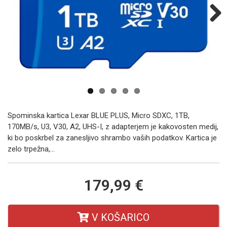
Next
Spominska kartica Lexar BLUE PLUS, Micro SDXC, 1TB,
170MB/s, U3, V30, A2, UHS-I, z adapterjem je kakovosten medij,
ki bo poskrbel za zanesljivo shrambo vaših podatkov. Kartica je
zelo trpežna,...
179,99 €
V KOŠARICO