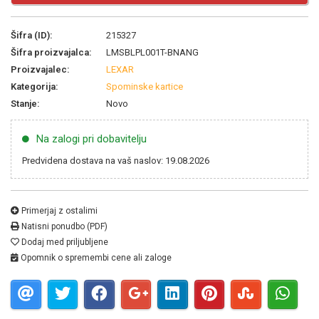
Šifra (ID):
215327
Šifra proizvajalca:
LMSBLPL001T-BNANG
Proizvajalec:
LEXAR
Kategorija:
Spominske kartice
Stanje:
Novo
Na zalogi pri dobavitelju
Predvidena dostava na vaš naslov: 19.08.2026
Primerjaj z ostalimi
Natisni ponudbo (PDF)
Dodaj med priljubljene
Opomnik o spremembi cene ali zaloge