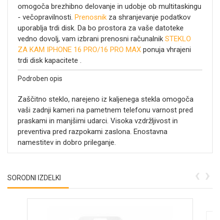
omogoča brezhibno delovanje in udobje ob multitaskingu
- večopravilnosti.
Prenosnik
za shranjevanje podatkov
uporablja trdi disk. Da bo prostora za vaše datoteke
vedno dovolj, vam izbrani prenosni računalnik
STEKLO
ZA KAM IPHONE 16 PRO/16 PRO MAX
ponuja vhrajeni
trdi disk kapacitete .
Podroben opis
Zaščitno steklo, narejeno iz kaljenega stekla omogoča
vaši zadnji kameri na pametnem telefonu varnost pred
praskami in manjšimi udarci. Visoka vzdržljivost in
preventiva pred razpokami zaslona. Enostavna
namestitev in dobro prileganje.
‹
›
SORODNI IZDELKI