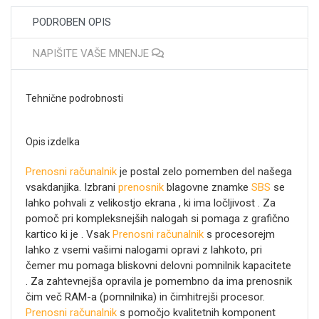
PODROBEN OPIS
NAPIŠITE VAŠE MNENJE
Tehnične podrobnosti
Opis izdelka
Prenosni računalnik
je postal zelo pomemben del našega
vsakdanjika. Izbrani
prenosnik
blagovne znamke
SBS
se
lahko pohvali z velikostjo ekrana , ki ima ločljivost . Za
pomoč pri kompleksnejših nalogah si pomaga z grafično
kartico ki je . Vsak
Prenosni računalnik
s procesorejm
lahko z vsemi vašimi nalogami opravi z lahkoto, pri
čemer mu pomaga bliskovni delovni pomnilnik kapacitete
. Za zahtevnejša opravila je pomembno da ima prenosnik
čim več RAM-a (pomnilnika) in čimhitrejši procesor.
Prenosni računalnik
s pomočjo kvalitetnih komponent