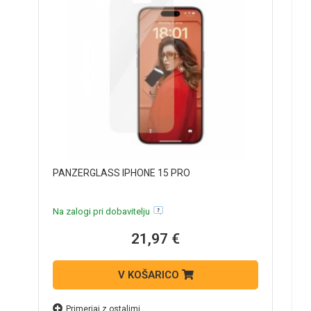
S
PANZERGLASS IPHONE 15 PRO
N
Na zalogi pri dobavitelju
21,97 €
V KOŠARICO
Primerjaj z ostalimi