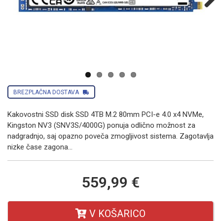
Next
BREZPLAČNA DOSTAVA
Kakovostni SSD disk SSD 4TB M.2 80mm PCI-e 4.0 x4 NVMe,
Kingston NV3 (SNV3S/4000G) ponuja odlično možnost za
nadgradnjo, saj opazno poveča zmogljivost sistema. Zagotavlja
nizke čase zagona...
559,99 €
V KOŠARICO