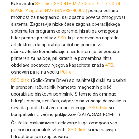
Kakovostni
SSD disk
SSD 4TB M.2 80mm PCI-e 4.0 x4
NVMe, Kingston NV3 (SNV3S/4000G)
ponuja odlično
možnost za nadgradnjo, saj opazno poveča zmogljivost
sistema. Zagotavlja nizke čase zagona operacijskega
sistema ter programske opreme, hkrati pa omogoča
hiter prenos podatkov.
SSD
, ki je osnovan na napredni
arhitekturi in ki uporablja sodobne principe za
učinkovitejšo komunikacijo s sistemom je še posebej
primeren za naloge, pri katerih je pomembna hitra
obdelava podatkov. Njegova kapaciteta znaša
4TB
,
osnovan pa je na vodilu
PCI-e
.
SSD diski
(Solid-State Drive) so najhitrešji diski za osebni
in prenosni računalnik. Namesto magnetnih plošč
uporabljajo bliskovni pomnilnik. S tem je disk mnogo
hitrejši, manjši, neslišen, odporen na zunanje dejavnike in
seveda porabi bistveno manj energije.
SSD diski
so
kompatibilni z večino priključkov (SATA, SAS, PCI-E ...).
Če želite maksimizirati delovanje ki ga omogoča vaš
prenosni računalnik izberite
SSD disk
, ki ima najvišjo
hitrost branja in zapisovanja.