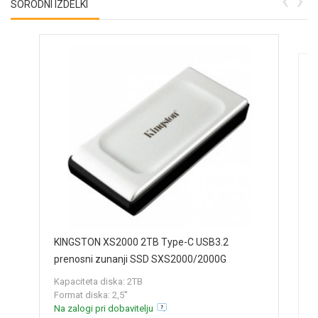
SORODNI IZDELKI
K
KINGSTON XS2000 2TB Type-C USB3.2
S
prenosni zunanji SSD SXS2000/2000G
F
Kapaciteta diska: 2TB
N
Format diska: 2,5''
Na zalogi pri dobavitelju