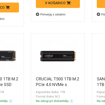
V KOŠARICO
ICO
Primerjaj z ostalimi
Pri
limi
0 1TB M.2
CRUCIAL T500 1TB M.2
SAN
Me SSD
PCIe 4.0 NVMe s
1TB 
SSD8
hladilnikom SSD
zuna
 1TB
Kapaciteta diska: 1TB
Kapac
CT1000T500SSD5
dis
Format diska: M.2
Format
G25
itelju
Na zalogi pri dobavitelju
Na zal