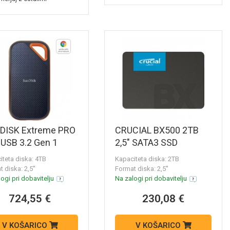
DISK Extreme PRO
CRUCIAL BX500 2TB
USB 3.2 Gen 1
2,5" SATA3 SSD
nji prenosni SSD
CT2000BX500SSD1
iteta diska: 4TB
Kapaciteta diska: 2TB
k SDSSDE81-4T00-
 diska: 2,5''
Format diska: 2,5''
ogi pri dobavitelju
Na zalogi pri dobavitelju
724,55 €
230,08 €
V KOŠARICO
V KOŠARICO