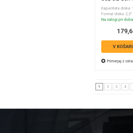
prenosni SSD
Kapaciteta diska:
SDSSDE30-1
Format diska: 2,5''
Na zalogi pri dobav
179,6
V KOŠAR
Primerjaj z osta
1
2
3
4