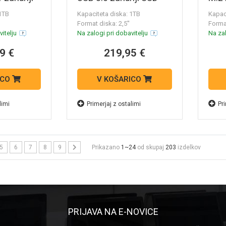
 disk
WDBAYN0010BBK
SSD
 1TB
Kapaciteta diska: 1TB
Kapac
T00-G26
Format diska: 2,5''
Forma
itelju
Na zalogi pri dobavitelju
Na zal
9 €
219,95 €
ICO
V KOŠARICO
limi
Primerjaj z ostalimi
Pri
5
6
7
8
9
Prikazano
1~24
od skupaj
203
izdelkov
PRIJAVA NA E-NOVICE