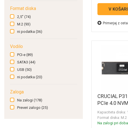
Format diska
V KOŠAR
2,5''
(74)
Primerjaj z osta
M.2
(93)
ni podatka
(36)
Vodilo
PCI-e
(89)
SATA3
(44)
USB
(50)
ni podatka
(20)
Zaloga
CRUCIAL P31
Na zalogi
(178)
PCIe 4.0 NV
Preveri zalogo
(25)
CT1000P310
Kapaciteta diska:
Format diska: M.2
Na zalogi pri dobav