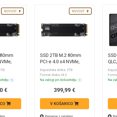
NOVOST
NOVOST
2 80mm
SSD 2TB M.2 80mm
SSD 
 NVMe,
PCI-e 4.0 x4 NVMe,
QLC
 (MZ-
Samsung 990 (MZ-
T-F
 1TB
Kapaciteta diska: 2TB
Kapac
V9V2T0BW)
QLC
Format diska: M.2
Format
(T2
itelju
Na zalogi pri dobavitelju
Na zal
0 €
399,99 €
ICO
V KOŠARICO
limi
Primerjaj z ostalimi
Pri