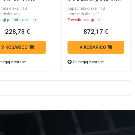
 WDS100T2X0E
MU-PG4T0B/EU
iteta diska: 1TB
Kapaciteta diska: 4TB
t diska: M.2
Format diska: 2,5''
ogi pri dobavitelju
Preverite zalogo
228,73 €
872,17 €
V KOŠARICO
V KOŠARICO
merjaj z ostalimi
Primerjaj z ostalimi