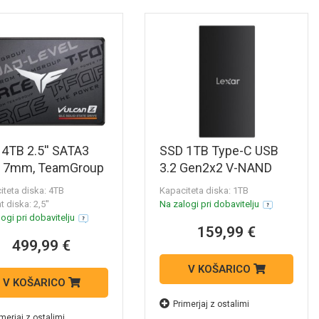
4TB 2.5'' SATA3
SSD 1TB Type-C USB
, 7mm, TeamGroup
3.2 Gen2x2 V-NAND
ORCE VULCAN Z
UASP, Lexar SL300
iteta diska: 4TB
Kapaciteta diska: 1TB
(LSL300001T-RNBNG)
 diska: 2,5''
Na zalogi pri dobavitelju
53TY004T0C101)
ogi pri dobavitelju
159,99 €
499,99 €
V KOŠARICO
V KOŠARICO
Primerjaj z ostalimi
merjaj z ostalimi