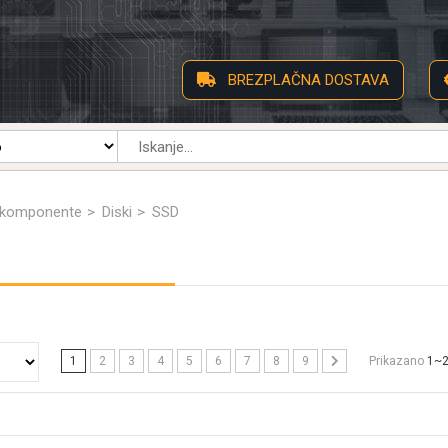
BREZPLAČNA DOSTAVA
 komponente
Diski
SSD
1
2
3
4
5
6
7
8
9
Prikazano
1~