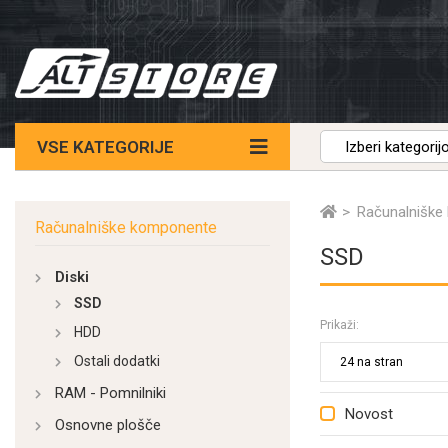
VSE KATEGORIJE
Računalniške
Računalniške komponente
SSD
Diski
SSD
Prikaži:
HDD
Ostali dodatki
RAM - Pomnilniki
Novost
Osnovne plošče