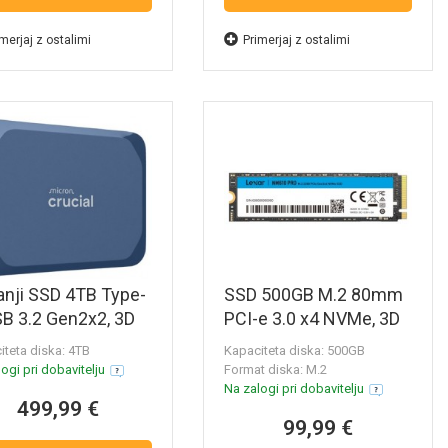
merjaj z ostalimi
Primerjaj z ostalimi
nji SSD 4TB Type-
SSD 500GB M.2 80mm
B 3.2 Gen2x2, 3D
PCI-e 3.0 x4 NVMe, 3D
D, CRUCIAL X10
TLC, Lexar NM610 PRO
iteta diska: 4TB
Kapaciteta diska: 500GB
4000X10SSD9)
(LNM610P500G-
ogi pri dobavitelju
Format diska: M.2
RNNNG)
Na zalogi pri dobavitelju
499,99 €
99,99 €