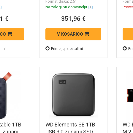
Format diska: 2,5''
Format
Na zalogi pri dobavitelju
Prever
1 €
351,96 €
ICO
V KOŠARICO
limi
Primerjaj z ostalimi
Pri
table 1TB
WD Elements SE 1TB
WD 
1 zunanji
USB 3.0 zunanji SSD
M.2