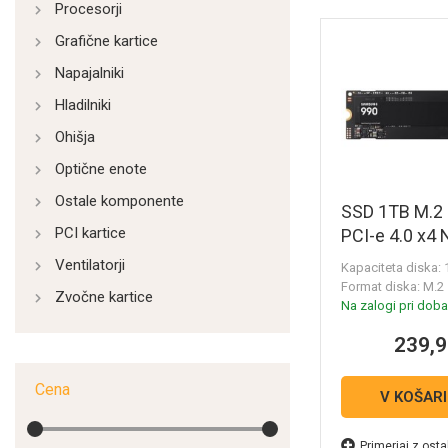
Procesorji
Grafične kartice
Napajalniki
Hladilniki
Ohišja
Optične enote
Ostale komponente
SSD 1TB M.
PCI kartice
PCI-e 4.0 x4
Samsung 990
Ventilatorji
Kapaciteta diska:
V9V1T0BW)
Format diska: M.2
Zvočne kartice
Na zalogi pri dobav
239,9
Cena
V KOŠAR
Primerjaj z osta