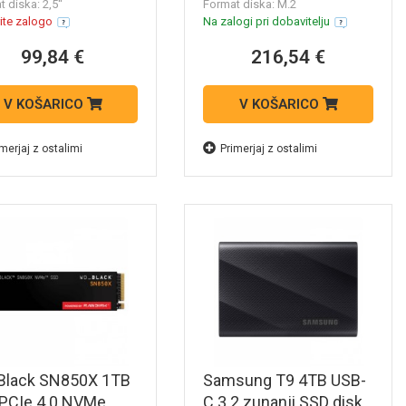
WDS100T4X0E
 diska: 2,5''
Format diska: M.2
ite zalogo
Na zalogi pri dobavitelju
99,84 €
216,54 €
V KOŠARICO
V KOŠARICO
merjaj z ostalimi
Primerjaj z ostalimi
Black SN850X 1TB
Samsung T9 4TB USB-
 PCIe 4.0 NVMe
C 3.2 zunanji SSD disk