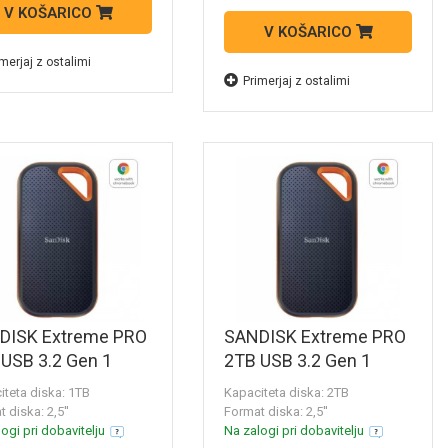
V KOŠARICO
V KOŠARICO
merjaj z ostalimi
Primerjaj z ostalimi
DISK Extreme PRO
SANDISK Extreme PRO
USB 3.2 Gen 1
2TB USB 3.2 Gen 1
nji prenosni SSD
zunanji prenosni SSD
iteta diska: 1TB
Kapaciteta diska: 2TB
k SDSSDE61-1T00-
disk SDSSDE81-2T00-
 diska: 2,5''
Format diska: 2,5''
G25
ogi pri dobavitelju
Na zalogi pri dobavitelju