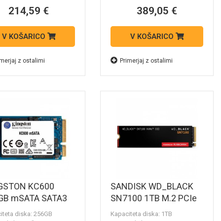
214,59 €
389,05 €
V KOŠARICO
V KOŠARICO
merjaj z ostalimi
Primerjaj z ostalimi
GSTON KC600
SANDISK WD_BLACK
GB mSATA SATA3
SN7100 1TB M.2 PCIe
 SKC600MS/256G
4.0 NVMe SSD
iteta diska: 256GB
Kapaciteta diska: 1TB