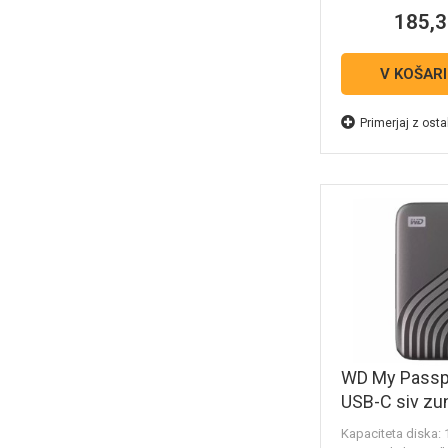
185,3
V KOŠAR
Primerjaj z osta
WD My Passp
USB-C siv zu
disk WDBAG
Kapaciteta diska: