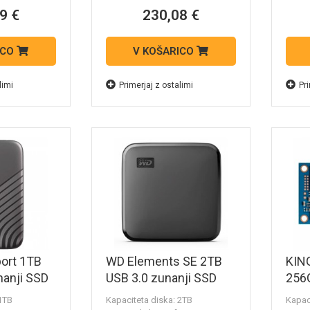
9 €
230,08 €
ICO
V KOŠARICO
limi
Primerjaj z ostalimi
Pri
ort 1TB
WD Elements SE 2TB
KIN
nanji SSD
USB 3.0 zunanji SSD
256
F0010BGY-
WDBEPK0010BBK
SSD
 1TB
Kapaciteta diska: 2TB
Kapac