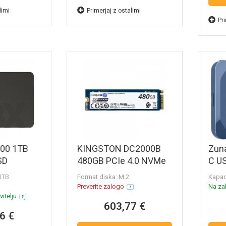
limi
Primerjaj z ostalimi
Pri
00 1TB
KINGSTON DC2000B
Zuna
SD
480GB PCIe 4.0 NVMe
C US
0SSD1
M.2 SSD
NAN
 1TB
Format diska: M.2
Kapac
SEDC2000BM8/480G
(CT
Preverite zalogo
Na zal
itelju
603,77 €
6 €