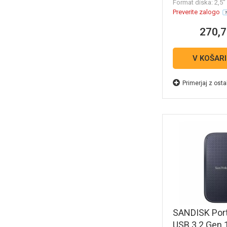
WESN
Format diska: 2,5''
Preverite zalogo
270,7
V KOŠAR
Primerjaj z osta
SANDISK Por
USB 3.2 Gen 