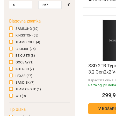
€
Blagovna znamka
SAMSUNG
(69)
KINGSTON
(55)
TEAMGROUP
(4)
CRUCIAL
(25)
BE QUIET!
(3)
GOOBAY
(1)
SSD 2TB Typ
INTENSO
(2)
3.2 Gen2x2 
LEXAR
(27)
UASP, Lexar 
Kapaciteta diska:
SANDISK
(7)
(LSL300002
Na zalogi pri dobav
TEAM GROUP
(1)
299,9
WD
(9)
V KOŠAR
Tip diska