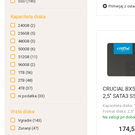
SSD
(190)
Primerjaj z osta
Kapaciteta diska
240GB
(2)
256GB
(5)
480GB
(3)
500GB
(6)
512GB
(11)
960GB
(2)
1TB
(56)
2TB
(48)
CRUCIAL BX5
4TB
(37)
2,5" SATA3 S
ni podatka
(33)
CT1000BX50
Kapaciteta diska:
Vrsta diska
Format diska: 2,5''
Na zalogi pri dobav
Vgradni
(143)
174,5
Zunanji
(47)