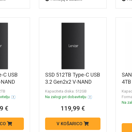
e-C USB
SSD 512TB Type-C USB
SAN
V-NAND
3.2 Gen2x2 V-NAND
4TB 
SL300
UASP, Lexar SL300
zuna
 2TB
Kapaciteta diska: 512GB
Kapac
T-RNBNG)
(LSL300512G-RNBNG)
dis
itelju
Na zalogi pri dobavitelju
Format
G25
Na zal
9 €
119,99 €
ICO
V KOŠARICO