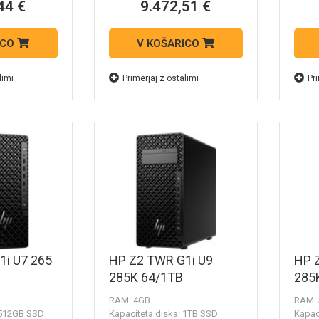
44 €
9.472,51 €
ICO
V KOŠARICO
limi
Primerjaj z ostalimi
Pri
1i U7 265
HP Z2 TWR G1i U9
HP 
285K 64/1TB
285
RAM: 4GB
RAM:
 512GB SSD
Kapaciteta diska: 1TB SSD
Kapac