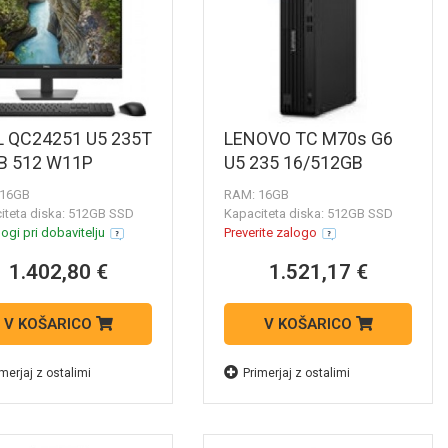
L QC24251 U5 235T
LENOVO TC M70s G6
B 512 W11P
U5 235 16/512GB
 16GB
RAM: 16GB
iteta diska: 512GB SSD
Kapaciteta diska: 512GB SSD
ogi pri dobavitelju
Preverite zalogo
1.402,80 €
1.521,17 €
V KOŠARICO
V KOŠARICO
merjaj z ostalimi
Primerjaj z ostalimi