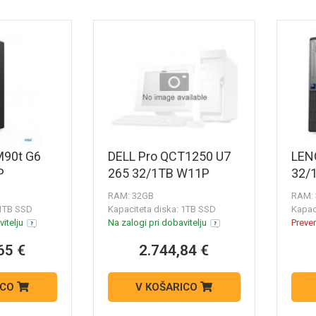
90t G6
DELL Pro QCT1250 U7
LEN
P
265 32/1TB W11P
32/
RAM: 32GB
RAM:
 1TB SSD
Kapaciteta diska: 1TB SSD
Kapac
itelju
Na zalogi pri dobavitelju
Prever
65 €
2.744,84 €
ICO
V KOŠARICO