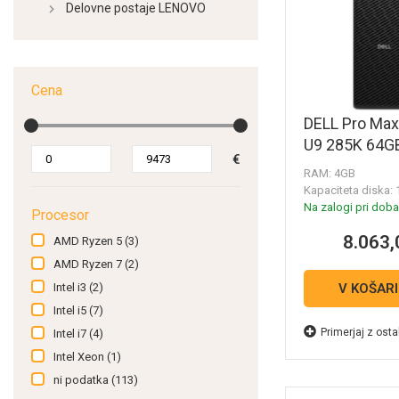
Delovne postaje LENOVO
Cena
DELL Pro Max
U9 285K 64G
€
RAM: 4GB
Kapaciteta diska:
Na zalogi pri dobav
Procesor
8.063,
AMD Ryzen 5
(3)
AMD Ryzen 7
(2)
Intel i3
(2)
V KOŠAR
Intel i5
(7)
Primerjaj z osta
Intel i7
(4)
Intel Xeon
(1)
ni podatka
(113)