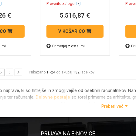
Preverite zalogo
Prever
26 €
5.516,87 €
ICO
V KOŠARICO
limi
Primerjaj z ostalimi
Pri
5
6
Prikazano
1~24
od skupaj
132
izdelkov
 naprave, ki so hitrejše in zmogljivejše od osebnih računalnikov. Na
anje ter računanje.
Delovne postaje
so torej primerne za arhitekte, gra
bujejo visoko procesorsko, grafično in pomnilniško moč ter hkrati za
Preberi več
e našli tako vstopne modele, kot tudi ekstremno zmogljive delovne 
ene zmogljve
Xeon
procesorje ter
Nvidia Quadro
grafiko. Pri nas jih
delovne postaje na
ALTSTORE
lahko pričakujete točno to, kar iščet
PRIJAVA NA E-NOVICE
ceni
delovne postaje, kot tudi
ugodne
zmogljive delovne psotaje. Ne