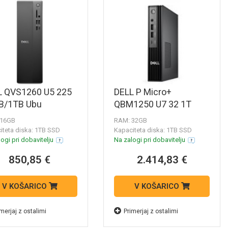
L QVS1260 U5 225
DELL P Micro+
B/1TB Ubu
QBM1250 U7 32 1T
W11P 3Y
 16GB
RAM: 32GB
iteta diska: 1TB SSD
Kapaciteta diska: 1TB SSD
ogi pri dobavitelju
Na zalogi pri dobavitelju
850,85 €
2.414,83 €
V KOŠARICO
V KOŠARICO
merjaj z ostalimi
Primerjaj z ostalimi