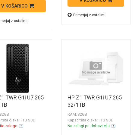
V KOŠARICO
V KOŠARICO
Primerjaj z ostalimi
merjaj z ostalimi
Z1 TWR G1i U7 265
HP Z1 TWR G1i U7 265
1TB
32/1TB
 32GB
RAM: 32GB
iteta diska: 1TB SSD
Kapaciteta diska: 1TB SSD
ite zalogo
Na zalogi pri dobavitelju