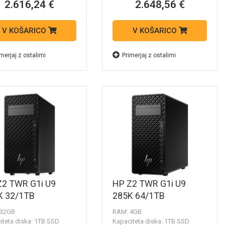
2.616,24 €
2.648,56 €
V KOŠARICO
V KOŠARICO
merjaj z ostalimi
Primerjaj z ostalimi
Z2 TWR G1i U9
HP Z2 TWR G1i U9
K 32/1TB
285K 64/1TB
 32GB
RAM: 4GB
iteta diska: 1TB SSD
Kapaciteta diska: 1TB SSD