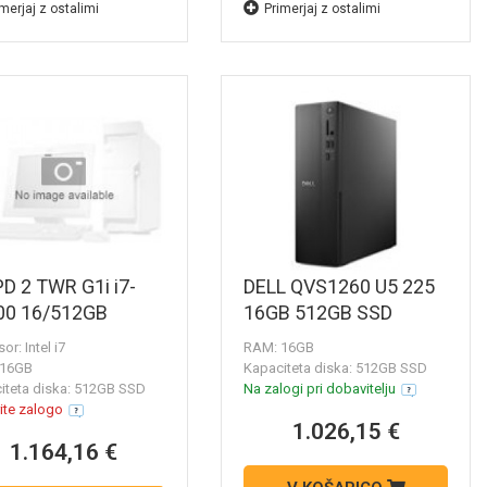
merjaj z ostalimi
Primerjaj z ostalimi
D 2 TWR G1i i7-
DELL QVS1260 U5 225
00 16/512GB
16GB 512GB SSD
W11P
or: Intel i7
RAM: 16GB
 16GB
Kapaciteta diska: 512GB SSD
iteta diska: 512GB SSD
Na zalogi pri dobavitelju
ite zalogo
1.026,15 €
1.164,16 €