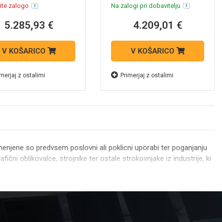
ite zalogo
Na zalogi pri dobavitelju
5.285,93 €
4.209,01 €
V KOŠARICO
V KOŠARICO
merjaj z ostalimi
Primerjaj z ostalimi
menjene so predvsem poslovni ali poklicni uporabi ter poganjanju
fični oblikovalce, strojnike ter ostale strokovnjake iz industrije, ki
htevajo zanesljivo delovanje.
postaje proizvajalcev
DELL
,
HP
ter
LENOVO
. Najzmogljivejši
 dobite po
najboljših cenah
na trgu!
e, saj smo vam pri nakupu vedno pripavljeni pomagati in svetovati.
 odlašajte in zagotovite najboljšo opremo za svoje podjetje še