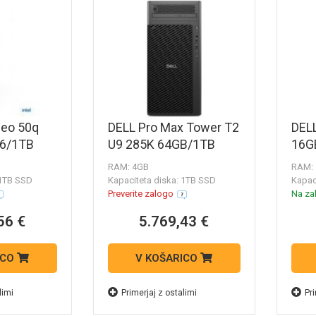
eo 50q
DELL Pro Max Tower T2
DEL
16/1TB
U9 285K 64GB/1TB
16G
RAM: 4GB
RAM:
 1TB SSD
Kapaciteta diska: 1TB SSD
Kapac
Preverite zalogo
Na zal
56 €
5.769,43 €
ICO
V KOŠARICO
limi
Primerjaj z ostalimi
Pri