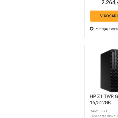
2.264,
V KOŠAR
Primerjaj z osta
HP Z1 TWR G
16/512GB
RAM: 16GB
Kapaciteta diska: