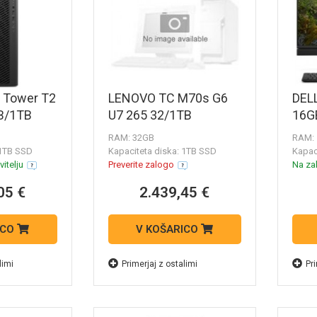
 Tower T2
LENOVO TC M70s G6
DEL
B/1TB
U7 265 32/1TB
16G
RAM: 32GB
RAM:
 1TB SSD
Kapaciteta diska: 1TB SSD
Kapac
itelju
Preverite zalogo
Na zal
05 €
2.439,45 €
ICO
V KOŠARICO
limi
Primerjaj z ostalimi
Pri