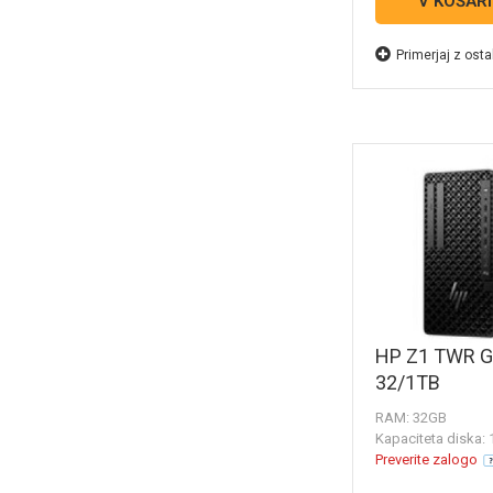
V KOŠAR
Primerjaj z osta
HP Z1 TWR G
32/1TB
RAM: 32GB
Kapaciteta diska:
Preverite zalogo