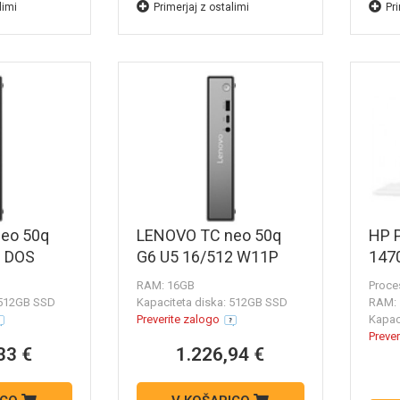
limi
Primerjaj z ostalimi
Pri
eo 50q
LENOVO TC neo 50q
HP P
2 DOS
G6 U5 16/512 W11P
147
RAM: 16GB
Proces
 512GB SSD
Kapaciteta diska: 512GB SSD
RAM:
Preverite zalogo
Kapac
Prever
33 €
1.226,94 €