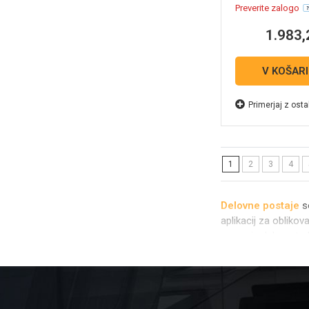
Preverite zalogo
1.983,
V KOŠAR
Primerjaj z osta
1
2
3
4
Delovne postaje
so
aplikacij za oblikov
za svoje delo potre
V naši ponudbi bost
modeli imajo vgraj
Ob vsakem nakupu 
Ponujamo tako
po