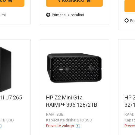
ICO
V KOŠARICO
limi
Primerjaj z ostalimi
Pri
1i U7 265
HP Z2 Mini G1a
HP 
RAIMP+ 395 128/2TB
32/
RAM: 8GB
RAM:
 1TB SSD
Kapaciteta diska: 2TB SSD
Kapac
Preverite zalogo
Prever