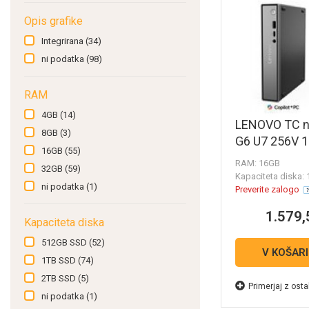
Opis grafike
Integrirana
(34)
ni podatka
(98)
RAM
4GB
(14)
LENOVO TC n
8GB
(3)
G6 U7 256V 
16GB
(55)
RAM: 16GB
32GB
(59)
Kapaciteta diska:
ni podatka
(1)
Preverite zalogo
1.579,
Kapaciteta diska
512GB SSD
(52)
V KOŠAR
1TB SSD
(74)
2TB SSD
(5)
Primerjaj z osta
ni podatka
(1)