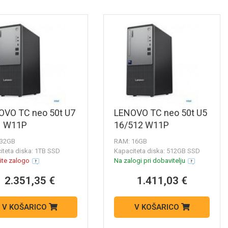
OVO TC neo 50t U7
LENOVO TC neo 50t U5
1 W11P
16/512 W11P
 32GB
RAM: 16GB
iteta diska: 1TB SSD
Kapaciteta diska: 512GB SSD
ite zalogo
Na zalogi pri dobavitelju
2.351,35 €
1.411,03 €
V KOŠARICO
V KOŠARICO