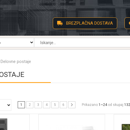
BREZPLAČNA DOSTAVA
Delovne postaje
OSTAJE
1
2
3
4
5
6
Prikazano
1~24
od skupaj
13