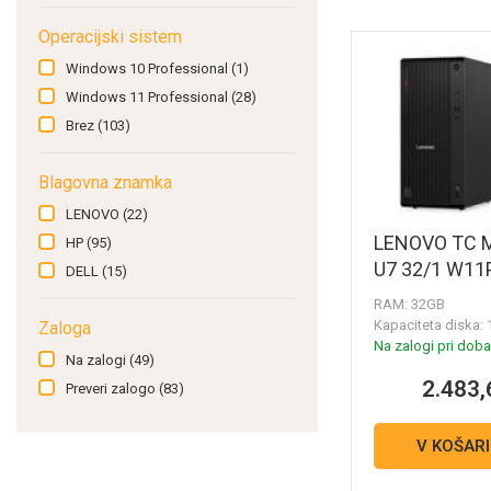
Operacijski sistem
Windows 10 Professional
(1)
Windows 11 Professional
(28)
Brez
(103)
Blagovna znamka
LENOVO
(22)
LENOVO TC M
HP
(95)
U7 32/1 W11
DELL
(15)
RAM: 32GB
Kapaciteta diska:
Zaloga
Na zalogi pri dobav
Na zalogi
(49)
2.483,
Preveri zalogo
(83)
V KOŠAR