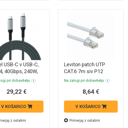
l USB-C v USB-C,
Leviton patch UTP
, 40Gbps, 240W,
CAT.6 7m siv P12
20Hz, 2m, Ewent
C6CPCU070-8CCBB-
ogi pri dobavitelju
Na zalogi pri dobavitelju
072
P12
29,22 €
8,64 €
V KOŠARICO
V KOŠARICO
merjaj z ostalimi
Primerjaj z ostalimi