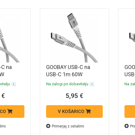
-C na
GOOBAY USB-C na
GOO
0W
USB-C 1m 60W
USB
l
480Mbit/s bel
480M
itelju
Na zalogi pri dobavitelju
Na zal
stilni
Supersoft tekstilni
Supe
 €
5,95 €
polnilni
podatkovni in polnilni
poda
kabel
kabe
ICO
V KOŠARICO
limi
Primerjaj z ostalimi
Pri