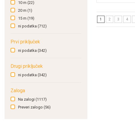
10 m
(22)
20 m
(1)
15 m
(19)
1
2
3
4
ni podatka
(712)
Prvi priključek
ni podatka
(342)
Drugi priključek
ni podatka
(342)
Zaloga
Na zalogi
(1117)
Preveri zalogo
(56)