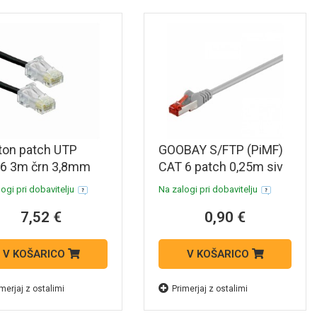
ton patch UTP
GOOBAY S/FTP (PiMF)
.6 3m črn 3,8mm
CAT 6 patch 0,25m siv
Flex P24 6H4P0-
mrežni povezovalni
ogi pri dobavitelju
Na zalogi pri dobavitelju
kabel
7,52 €
0,90 €
V KOŠARICO
V KOŠARICO
merjaj z ostalimi
Primerjaj z ostalimi