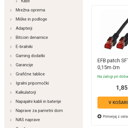
Kabli
Mrežna oprema
Miške in podloge
Adapterji
Bitcoin denarnice
E-bralniki
Gaming dodatki
EFB patch SF
Garancije
0,15m črn
Grafične tablice
Na zalogi pri dobav
Igralni pripomočki
1,85
Kalkulatorji
Napajalni kabli in baterije
V KOŠAR
Naprave za pametni dom
Primerjaj z osta
NAS naprave