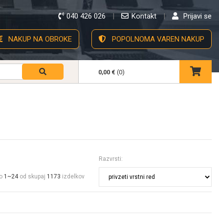
040 426 026
Kontakt
Prijavi se
NAKUP NA OBROKE
POPOLNOMA VAREN NAKUP
0,00 €
(0)
Razvrsti:
no
1~24
od skupaj
1173
izdelkov