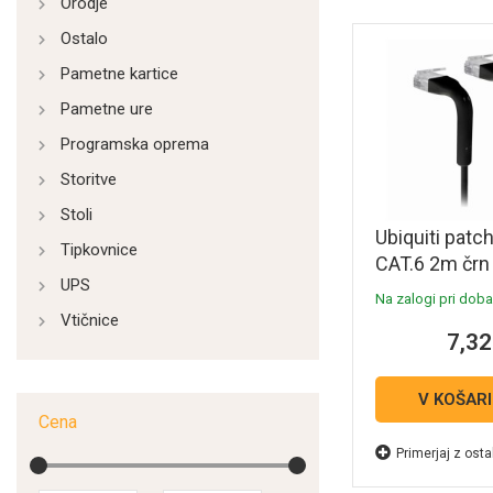
Orodje
Ostalo
Pametne kartice
Pametne ure
Programska oprema
Storitve
Stoli
Ubiquiti patc
Tipkovnice
CAT.6 2m črn 
UPS
Na zalogi pri dobav
Vtičnice
7,32
V KOŠAR
Cena
Primerjaj z osta