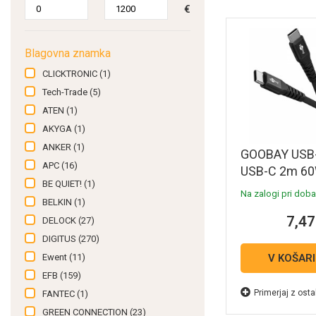
€
Blagovna znamka
CLICKTRONIC
(1)
Tech-Trade
(5)
ATEN
(1)
AKYGA
(1)
ANKER
(1)
GOOBAY USB
APC
(16)
USB-C 2m 6
BE QUIET!
(1)
480Mbit/s be
Na zalogi pri dobav
BELKIN
(1)
Supersoft tek
7,47
podatkovni in 
DELOCK
(27)
kabel
DIGITUS
(270)
Ewent
(11)
V KOŠAR
EFB
(159)
Primerjaj z osta
FANTEC
(1)
GREEN CONNECTION
(23)