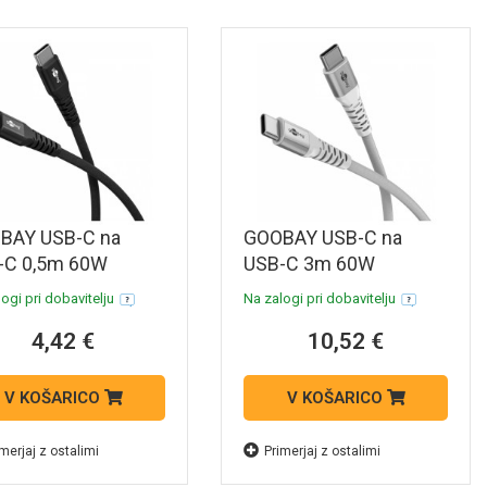
BAY USB-C na
GOOBAY USB-C na
-C 0,5m 60W
USB-C 3m 60W
bit/s črn
480Mbit/s bel
ogi pri dobavitelju
Na zalogi pri dobavitelju
rsoft tekstilni
Supersoft tekstilni
4,42 €
10,52 €
tkovni in polnilni
podatkovni in polnilni
l
kabel
V KOŠARICO
V KOŠARICO
merjaj z ostalimi
Primerjaj z ostalimi