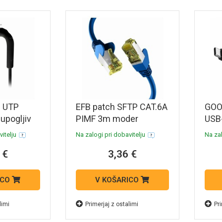
h UTP
EFB patch SFTP CAT.6A
GOO
upogljiv
PIMF 3m moder
USB
480M
itelju
Na zalogi pri dobavitelju
Na zal
Supe
 €
3,36 €
poda
kabe
ICO
V KOŠARICO
limi
Primerjaj z ostalimi
Pri