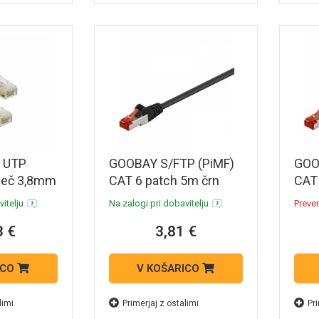
h UTP
GOOBAY S/FTP (PiMF)
GOO
deč 3,8mm
CAT 6 patch 5m črn
CAT 
 6H4P0-
mrežni povezovalni
mrež
itelju
Na zalogi pri dobavitelju
Prever
kabel
kabe
3 €
3,81 €
ICO
V KOŠARICO
limi
Primerjaj z ostalimi
Pri