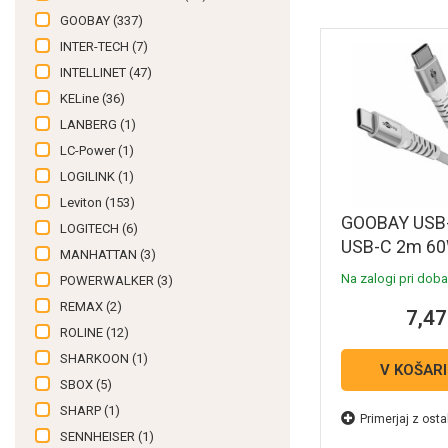
GOOBAY
(337)
INTER-TECH
(7)
INTELLINET
(47)
KELine
(36)
LANBERG
(1)
LC-Power
(1)
LOGILINK
(1)
Leviton
(153)
GOOBAY USB
LOGITECH
(6)
USB-C 2m 6
MANHATTAN
(3)
480Mbit/s be
Na zalogi pri dobav
POWERWALKER
(3)
Supersoft tek
REMAX
(2)
7,47
podatkovni in 
ROLINE
(12)
kabel
SHARKOON
(1)
V KOŠAR
SBOX
(5)
SHARP
(1)
Primerjaj z osta
SENNHEISER
(1)