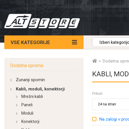
VSE KATEGORIJE
Dodatna opr
Dodatna oprema
KABLI, MOD
Zunanji spomin
Kabli, moduli, konektorji
Prikaži:
Mrežni kabli
Paneli
Moduli
Na zalogi v prod
Konektorji