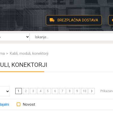
BREZPLAČNA DOSTAVA
ema
Kabli, moduli, konektorji
ULI, KONEKTORJI
1
2
3
4
5
6
7
8
9
10
Prikaza
ajalni
Novost