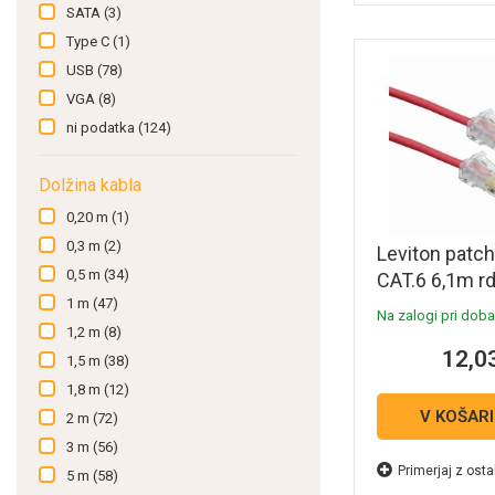
SATA
(3)
Type C
(1)
USB
(78)
VGA
(8)
ni podatka
(124)
Dolžina kabla
0,20 m
(1)
0,3 m
(2)
Leviton patc
0,5 m
(34)
CAT.6 6,1m r
HighFlex P12
1 m
(47)
Na zalogi pri dobav
20R
1,2 m
(8)
12,0
1,5 m
(38)
1,8 m
(12)
V KOŠAR
2 m
(72)
3 m
(56)
Primerjaj z osta
5 m
(58)