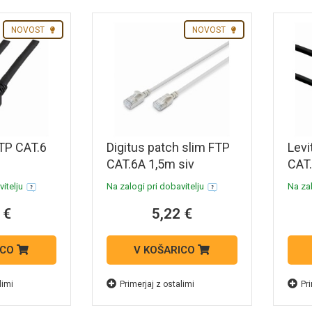
NOVOST
NOVOST
TP CAT.6
Digitus patch slim FTP
Levi
CAT.6A 1,5m siv
CAT
High
itelju
Na zalogi pri dobavitelju
Na zal
10E
 €
5,22 €
ICO
V KOŠARICO
limi
Primerjaj z ostalimi
Pri