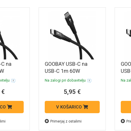
-C na
GOOBAY USB-C na
GOO
0W
USB-C 1m 60W
USB
l
480Mbit/s črn
480M
itelju
Na zalogi pri dobavitelju
Na zal
stilni
Supersoft tekstilni
Supe
 €
5,95 €
polnilni
podatkovni in polnilni
poda
kabel
kabe
ICO
V KOŠARICO
limi
Primerjaj z ostalimi
Pri