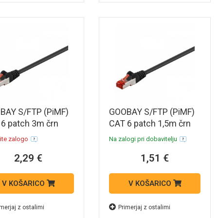
BAY S/FTP (PiMF)
GOOBAY S/FTP (PiMF)
6 patch 3m črn
CAT 6 patch 1,5m črn
ni povezovalni
mrežni povezovalni
ite zalogo
Na zalogi pri dobavitelju
l
kabel
2,29 €
1,51 €
V KOŠARICO
V KOŠARICO
merjaj z ostalimi
Primerjaj z ostalimi