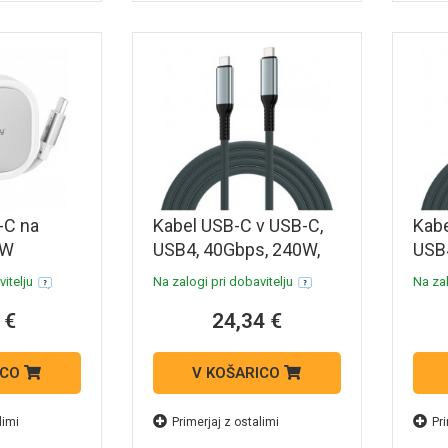
-C na
Kabel USB-C v USB-C,
Kabe
0W
USB4, 40Gbps, 240W,
USB4
l
8K 120Hz, 1m, Ewent
8K 1
itelju
Na zalogi pri dobavitelju
Na zal
i
EC1071
EC1
 €
24,34 €
polnilni
ICO
V KOŠARICO
limi
Primerjaj z ostalimi
Pri