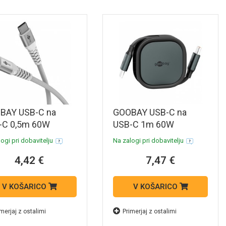
BAY USB-C na
GOOBAY USB-C na
-C 0,5m 60W
USB-C 1m 60W
bit/s bel
480Mbit/s bel
ogi pri dobavitelju
Na zalogi pri dobavitelju
rsoft tekstilni
samonavijalni
4,42 €
7,47 €
tkovni in polnilni
podatkovni in polnilni
l
kabel
V KOŠARICO
V KOŠARICO
merjaj z ostalimi
Primerjaj z ostalimi