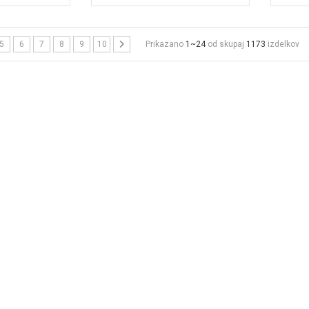
5
6
7
8
9
10
Prikazano
1~24
od skupaj
1173
izdelkov