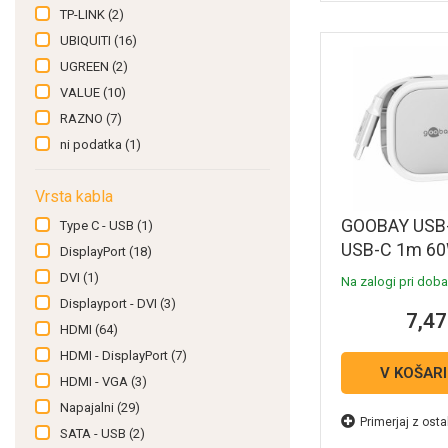
TP-LINK
(2)
UBIQUITI
(16)
UGREEN
(2)
VALUE
(10)
RAZNO
(7)
ni podatka
(1)
Vrsta kabla
GOOBAY USB
Type C - USB
(1)
USB-C 1m 6
DisplayPort
(18)
480Mbit/s be
DVI
(1)
Na zalogi pri dobav
samonavijaln
Displayport - DVI
(3)
7,47
podatkovni in 
HDMI
(64)
kabel
HDMI - DisplayPort
(7)
V KOŠAR
HDMI - VGA
(3)
Napajalni
(29)
Primerjaj z osta
SATA - USB
(2)