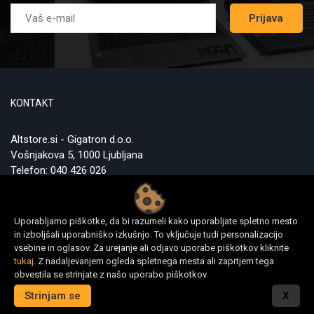
Prijava
KONTAKT
Altstore.si - Gigatron d.o.o.
Vošnjakova 5, 1000 Ljubljana
Telefon:
040 426 026
E-mail:
prodaja@alt-store.si
Danes v ponudbi 11510 izdelkov
Uporabljamo piškotke, da bi razumeli kako uporabljate spletno mesto
in izboljšali uporabniško izkušnjo. To vključuje tudi personalizacijo
vsebine in oglasov. Za urejanje ali odjavo uporabe piškotkov kliknite
INFORMACIJE
tukaj
. Z nadaljevanjem ogleda spletnega mesta ali zaprtjem tega
obvestila se strinjate z našo uporabo piškotkov.
O Altstore.si
Strinjam se
X