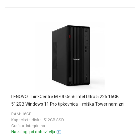
LENOVO ThinkCentre M70t Gen6 Intel Ultra 5 225 16GB
512GB Windows 11 Pro tipkovnica + miška Tower namizni
računalnik 12YH0022ZY
RAM: 16GB
Kapaciteta diska: 512GB SSD
Grafika: Integrirana
Na zalogi pri dobavitelju