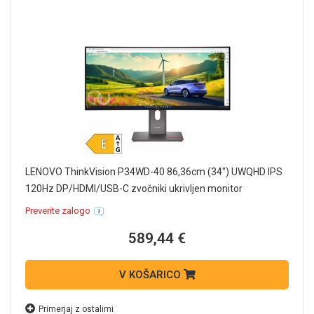
LENOVO ThinkVision P34WD-40 86,36cm (34") UWQHD IPS
120Hz DP/HDMI/USB-C zvočniki ukrivljen monitor
64ADGAT1EU
Preverite zalogo
589,44 €
V KOŠARICO
Primerjaj z ostalimi