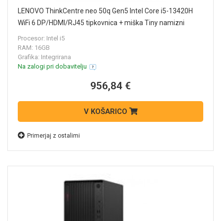
LENOVO ThinkCentre neo 50q Gen5 Intel Core i5-13420H
WiFi 6 DP/HDMI/RJ45 tipkovnica + miška Tiny namizni
računalnik 13B9006HZY
Procesor: Intel i5
RAM: 16GB
Grafika: Integrirana
Na zalogi pri dobavitelju
956,84 €
V KOŠARICO
Primerjaj z ostalimi