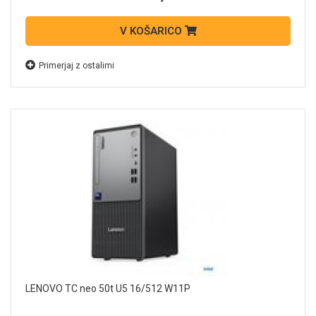
V KOŠARICO
Primerjaj z ostalimi
LENOVO TC neo 50t U5 16/512 W11P