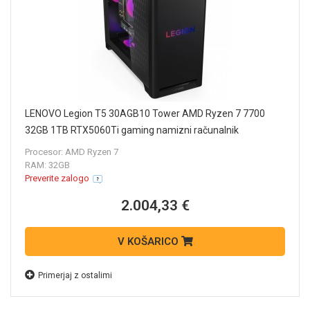
LENOVO Legion T5 30AGB10 Tower AMD Ryzen 7 7700
32GB 1TB RTX5060Ti gaming namizni računalnik
90YJ00ANXT
Procesor: AMD Ryzen 7
RAM: 32GB
Preverite zalogo
2.004,33 €
V KOŠARICO
Primerjaj z ostalimi