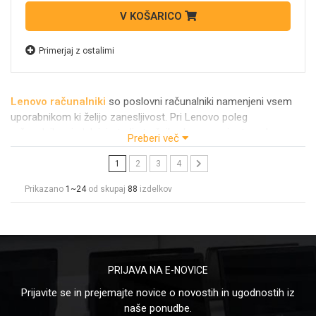
V KOŠARICO
Primerjaj z ostalimi
Lenovo računalniki
so poslovni računalniki namenjeni vsem
uporabnikom ki želijo zanesljivost. Pri Lenovo poleg
računalnikov izdelujejo tudi strežnike, kar govori o tem da
Preberi več
inženirji na Lenovo imajo znanje in napredno tehnologijo s
katero lahko zagotavljajo najvišje standarde.
1
2
3
4
V ALTSTORE boste lahko kupili
Lenovo računalnike
po
Prikazano
1~24
od skupaj
88
izdelkov
odličnih cenah.
V ponudbi so tako
Lenovo osebni računalniki
kot tudi Lenovo
ALL-IN-ONE računalniki
.
PRIJAVA NA E-NOVICE
Prijavite se in prejemajte novice o novostih in ugodnostih iz
naše ponudbe.