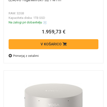
LENOVO Yoga Mini UX7 32/1 W11H
RAM: 32GB
Kapaciteta diska: 1TB SSD
Na zalogi pri dobavitelju
1.959,73 €
V KOŠARICO
Primerjaj z ostalimi