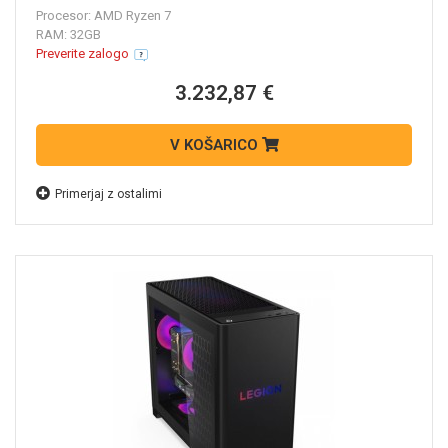
90YJ00AQXT
Procesor: AMD Ryzen 7
RAM: 32GB
Preverite zalogo
3.232,87 €
V KOŠARICO
Primerjaj z ostalimi