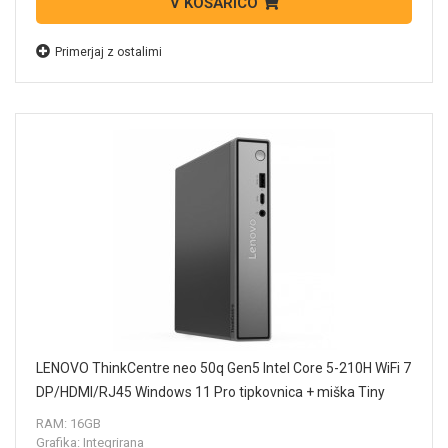
V KOŠARICO
Primerjaj z ostalimi
LENOVO ThinkCentre neo 50q Gen5 Intel Core 5-210H WiFi 7
DP/HDMI/RJ45 Windows 11 Pro tipkovnica + miška Tiny
namizni računalnik 13B9001QZY
RAM: 16GB
Grafika: Integrirana