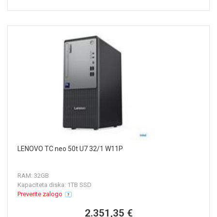
LENOVO TC neo 50t U7 32/1 W11P
RAM: 32GB
Kapaciteta diska: 1TB SSD
Preverite zalogo
2.351,35 €