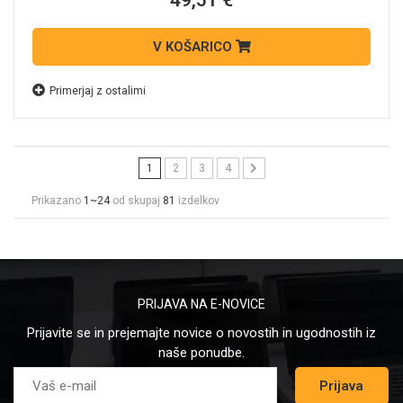
49,51 €
V KOŠARICO
Primerjaj z ostalimi
1
2
3
4
Prikazano
1~24
od skupaj
81
izdelkov
PRIJAVA NA E-NOVICE
Prijavite se in prejemajte novice o novostih in ugodnostih iz
naše ponudbe.
Prijava