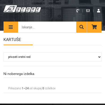
KARTUŠE
Ni nobenega izdelka.
Prikazano
1~24
od skupaj
0
izdelkov