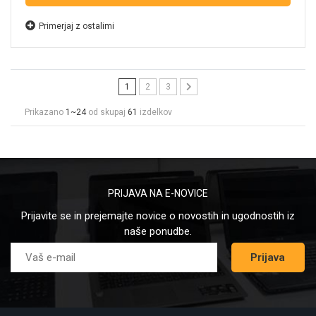
Primerjaj z ostalimi
1
2
3
Prikazano
1~24
od skupaj
61
izdelkov
PRIJAVA NA E-NOVICE
Prijavite se in prejemajte novice o novostih in ugodnostih iz
naše ponudbe.
Prijava