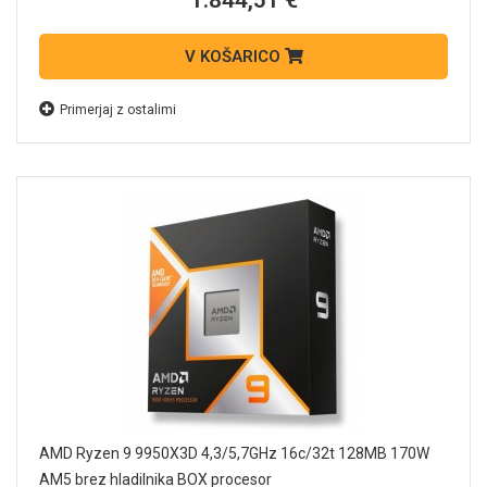
1.844,51 €
V KOŠARICO
Primerjaj z ostalimi
AMD Ryzen 9 9950X3D 4,3/5,7GHz 16c/32t 128MB 170W
AM5 brez hladilnika BOX procesor