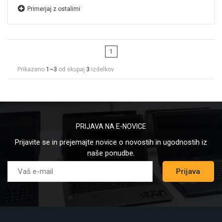
Primerjaj z ostalimi
1
Prikazano
1~3
od skupaj
3
izdelkov
PRIJAVA NA E-NOVICE
Prijavite se in prejemajte novice o novostih in ugodnostih iz
naše ponudbe.
Prijava