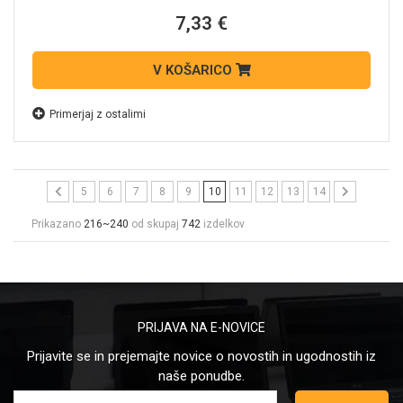
7,33 €
V KOŠARICO
Primerjaj z ostalimi
5
6
7
8
9
10
11
12
13
14
Prikazano
216~240
od skupaj
742
izdelkov
PRIJAVA NA E-NOVICE
Prijavite se in prejemajte novice o novostih in ugodnostih iz
naše ponudbe.