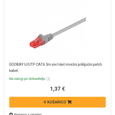
GOOBAY U/UTP CAT6 3m siv/rdeč mrežni priključni patch
kabel
Na zalogi pri dobavitelju
1,37 €
V KOŠARICO
Primerjaj z ostalimi