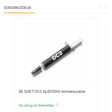
‹
›
SORODNI IZDELKI
B
BE QUIET! DC2 3g (BZ004) termalna pasta
N
Na zalogi pri dobavitelju