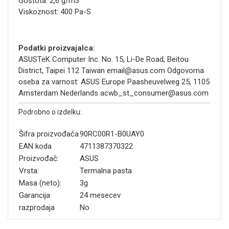
Gostota: 2,6 g/m3
Viskoznost: 400 Pa-S
Podatki proizvajalca:
ASUSTeK Computer Inc. No. 15, Li-De Road, Beitou
District, Taipei 112 Taiwan email@asus.com Odgovorna
oseba za varnost: ASUS Europe Paasheuvelweg 25, 1105
Amsterdam Nederlands acwb_st_consumer@asus.com
Podrobno o izdelku:
Šifra proizvođača
90RC00R1-B0UAY0
EAN koda
4711387370322
Proizvođač:
ASUS
Vrsta:
Termalna pasta
Masa (neto):
3g
Garancija
24 mesecev
razprodaja
No