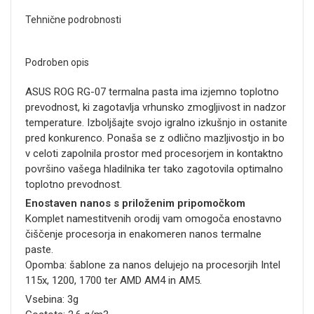
Tehnične podrobnosti
Podroben opis
ASUS ROG RG-07 termalna pasta ima izjemno toplotno
prevodnost, ki zagotavlja vrhunsko zmogljivost in nadzor
temperature. Izboljšajte svojo igralno izkušnjo in ostanite
pred konkurenco. Ponaša se z odlično mazljivostjo in bo
v celoti zapolnila prostor med procesorjem in kontaktno
površino vašega hladilnika ter tako zagotovila optimalno
toplotno prevodnost.
Enostaven nanos s priloženim pripomočkom
Komplet namestitvenih orodij vam omogoča enostavno
čiščenje procesorja in enakomeren nanos termalne
paste.
Opomba: šablone za nanos delujejo na procesorjih Intel
115x, 1200, 1700 ter AMD AM4 in AM5.
Vsebina: 3g