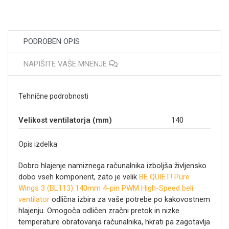
PODROBEN OPIS
NAPIŠITE VAŠE MNENJE
Tehnične podrobnosti
Velikost ventilatorja (mm)
140
Opis izdelka
Dobro hlajenje namiznega računalnika izboljša življensko
dobo vseh komponent, zato je velik
BE QUIET! Pure
Wings 3 (BL113) 140mm 4-pin PWM High-Speed beli
ventilator
odlična izbira za vaše potrebe po kakovostnem
hlajenju. Omogoča odličen zračni pretok in nizke
temperature obratovanja računalnika, hkrati pa zagotavlja