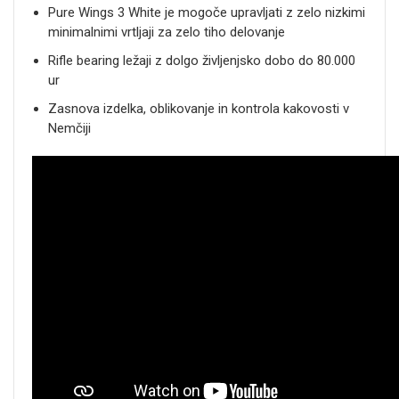
Pure Wings 3 White je mogoče upravljati z zelo nizkimi
minimalnimi vrtljaji za zelo tiho delovanje
Rifle bearing ležaji z dolgo življenjsko dobo do 80.000
ur
Zasnova izdelka, oblikovanje in kontrola kakovosti v
Nemčiji