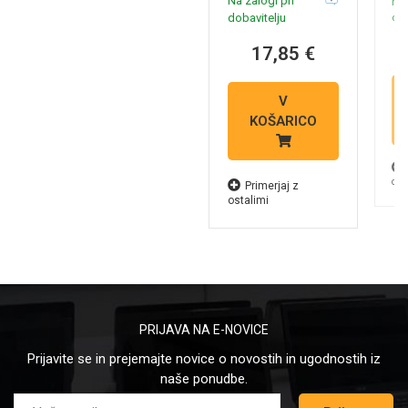
Na zalogi pri
Na 
ventilator
dob
dobavitelju
17,85 €
V
KOŠARICO
ost
Primerjaj z
ostalimi
PRIJAVA NA E-NOVICE
Prijavite se in prejemajte novice o novostih in ugodnostih iz
naše ponudbe.