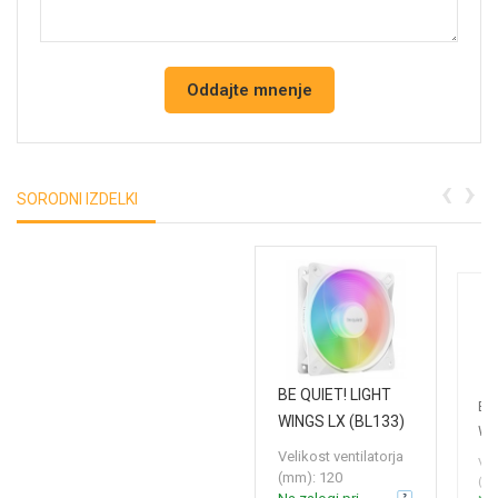
‹
›
SORODNI IZDELKI
BE QUIET! LIGHT
BE
WINGS LX (BL133)
WI
Reverse 120mm 4-
RG
Velikost ventilatorja
Vel
pin PWM ARGB bel
(mm): 120
PW
(mm