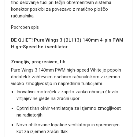
tiho delovanje tudi pri težjih obremenitvah sistema.
konektor poskrbi za povezavo z matično ploščo
računalnika.
Podroben opis
BE QUIET! Pure Wings 3 (BL113) 140mm 4-pin PWM
High-Speed beli ventilator
Zmogljiv, progresiven, tih
Pure Wings 3 140mm PWM high-speed White je popoln
dodatek k zahtevnim osebnim računalnikom z izjemno
visoko zmogljivostjo in naprednimi funkcijami.
Inovativni motorček z zaprto zanko ohranja število
vrtljajev ne glede na zračni upor
Optimiziran okvir ventilatorja za izjemno zmogljivost
na radiatorjih
Novo oblikovane lopatice ventilatorja in spremenjen
kot za izjemen zračni tlak