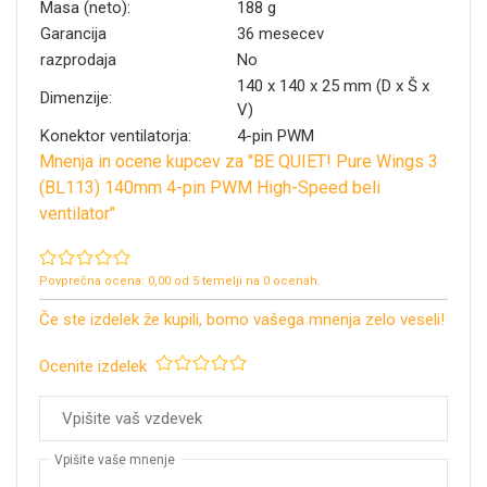
Masa (neto):
188 g
Garancija
36 mesecev
razprodaja
No
140 x 140 x 25 mm (D x Š x
Dimenzije:
V)
Konektor ventilatorja:
4-pin PWM
Mnenja in ocene kupcev za "
BE QUIET! Pure Wings 3
(BL113) 140mm 4-pin PWM High-Speed beli
ventilator
"
Povprečna ocena:
0,00
od
5
temelji na
0
ocenah.
Če ste izdelek že kupili, bomo vašega mnenja zelo veseli!
Ocenite izdelek
Vpišite vaše mnenje