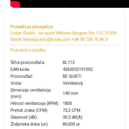
Podatki proizvajalca:
Listan GmbH - be quiet! Wilhelm-Bergner-Str. 11C 21509
Glinde Nemčija info@listan.com +49 40 736 76 86 0
Podrobno o izdelku:
Šifra proizvođača
BL113
EAN koda
4260052191002
Proizvođač:
BE QUIET!
Vrsta:
Ventilatorji
Dimenzije ventilatorja
140 mm
(mm):
Hitrost ventilatorja (RPM):
1800
Pretok zraka (CFM):
72,2 CFM
Glasnost (dB):
30,5 dB(A)
Življenska doba (ur):
80,000 ur