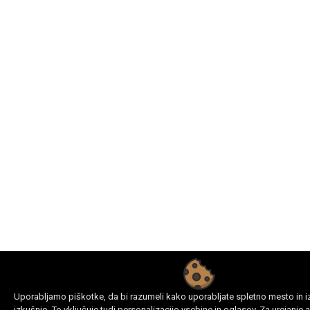
Uporabljamo piškotke, da bi razumeli kako uporabljate spletno mesto in i
izkušnjo. To vključuje tudi personalizacijo vsebine in oglasov. Za urejanje 