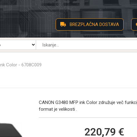
BREZPLAČNA DOSTAVA
nk Color - 6708C009
CANON G3480 MFP ink Color združuje več funkcij z
format je velikosti .
220,79 €