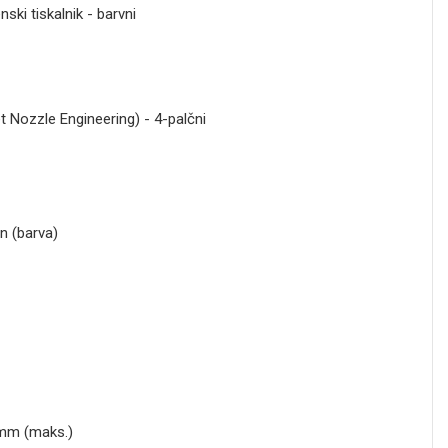
i tiskalnik - barvni
et Nozzle Engineering) - 4-palčni
n (barva)
 mm (maks.)