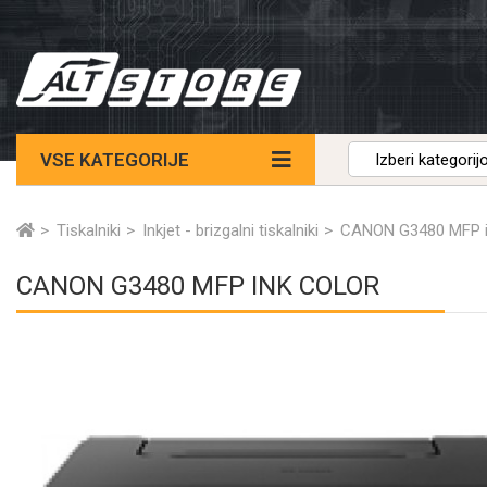
VSE KATEGORIJE
Tiskalniki
Inkjet - brizgalni tiskalniki
CANON G3480 MFP i
CANON G3480 MFP INK COLOR