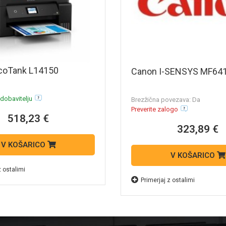
coTank L14150
Canon I-SENSYS MF64
 dobavitelju
Brezžična povezava: Da
Preverite zalogo
518,23 €
323,89 €
V KOŠARICO
V KOŠARICO
z ostalimi
Primerjaj z ostalimi