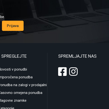
dbe.
Prijava
 SPREGLEJTE
SPREMLJAJTE NAS
ovosti v ponudbi
Priporočena ponudba
onudba na zalogi v prodajalni
Časovno omejena ponudba
Blagovne znamke
ategorije