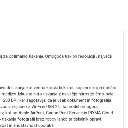
ij za optimalno tiskanje. Omogoča
tisk pri resoluciji
, največji
 tiskanja kot večfunkcijski tiskalnik, kopirni stroj in optični
i medijev. Izkusite hitro tiskanje z največjo hitrostjo črno-bele
x 1200 DPI, kar zagotavlja, da je vsak dokument in fotografija
ivosti, vključno z Wi-Fi in USB 2.0, ta model omogoča
ev, kot so Apple AirPrint, Canon Print Service in PIXMA Cloud
tiskanja fotografij brez robov lahko ta tiskalnik opravi
ovost in enostavnost uporabe.