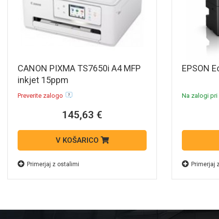
CANON PIXMA TS7650i A4 MFP
EPSON E
inkjet 15ppm
Preverite zalogo
Na zalogi pri
145,63 €
V KOŠARICO
Primerjaj z ostalimi
Primerjaj 