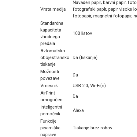
Navaden papir, barvni papir, fotogr
Vrsta medija
fotografski papir, papir visoke loč
fotopapir, magnetni fotopapir, nal
Standardna
kapaciteta
100 listov
vhodnega
predala
Avtomatsko
obojestransko
Da (tiskanje)
tiskanje
Možnosti
Da
povezave
Vmesnik
USB 2.0, Wi-Fi(n)
AirPrint
Da
omogočen
Inteligentni
Alexa
pomočnik
Funkcije
pisarniške
Tiskanje brez robov
naprave