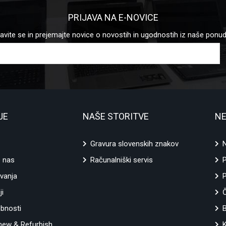
PRIJAVA NA E-NOVICE
javite se in prejemajte novice o novostih in ugodnostih iz naše ponu
JE
NAŠE STORITVE
NE
Gravura slovenskih znakov
N
e nas
Računalniški servis
vanja
P
ji
ebnosti
ew & Refurbish
K