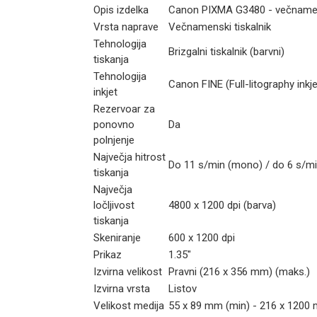
Opis izdelka
Canon PIXMA G3480 - večnamensk
Vrsta naprave
Večnamenski tiskalnik
Tehnologija
Brizgalni tiskalnik (barvni)
tiskanja
Tehnologija
Canon FINE (Full-litography inkj
inkjet
Rezervoar za
ponovno
Da
polnjenje
Največja hitrost
Do 11 s/min (mono) / do 6 s/mi
tiskanja
Največja
ločljivost
4800 x 1200 dpi (barva)
tiskanja
Skeniranje
600 x 1200 dpi
Prikaz
1.35"
Izvirna velikost
Pravni (216 x 356 mm) (maks.)
Izvirna vrsta
Listov
Velikost medija
55 x 89 mm (min) - 216 x 1200