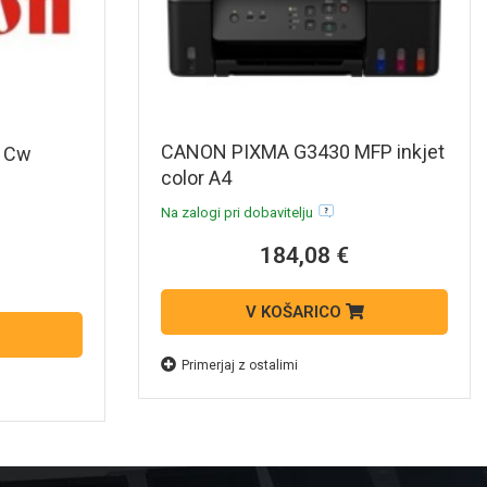
CANON PIXMA G3430 MFP inkjet
1Cw
color A4
Na zalogi pri dobavitelju
184,08 €
V KOŠARICO
Primerjaj z ostalimi