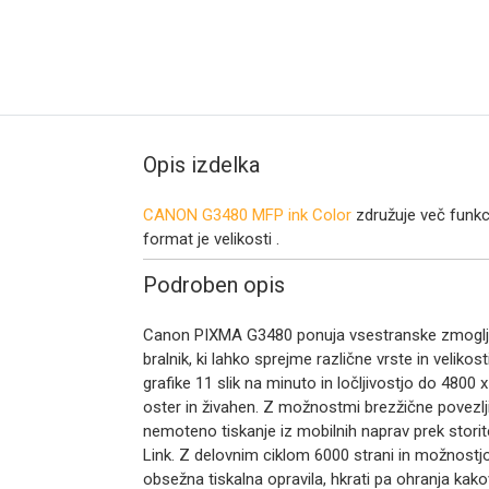
Opis izdelka
CANON G3480 MFP ink Color
združuje več funkc
format je velikosti
.
Podroben opis
Canon PIXMA G3480 ponuja vsestranske zmogljivosti
bralnik, ki lahko sprejme različne vrste in velikost
grafike 11 slik na minuto in ločljivostjo do 4800 
oster in živahen. Z možnostmi brezžične povezlj
nemoteno tiskanje iz mobilnih naprav prek storit
Link. Z delovnim ciklom 6000 strani in možnostjo 
obsežna tiskalna opravila, hkrati pa ohranja kak