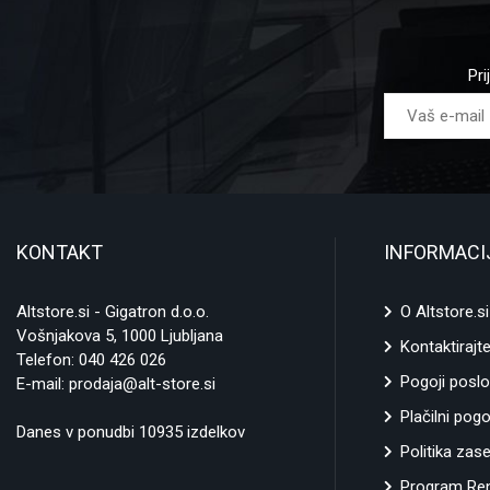
Pri
KONTAKT
INFORMACI
Altstore.si - Gigatron d.o.o.
O Altstore.si
Vošnjakova 5, 1000 Ljubljana
Kontaktirajt
Telefon:
040 426 026
Pogoji poslo
E-mail:
prodaja@alt-store.si
Plačilni pogo
Danes v ponudbi 10935 izdelkov
Politika zas
Program Ren