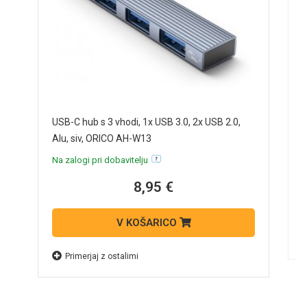
D
USB-C hub s 3 vhodi, 1x USB 3.0, 2x USB 2.0,
7
Alu, siv, ORICO AH-W13
N
Na zalogi pri dobavitelju
8,95 €
V KOŠARICO
Primerjaj z ostalimi