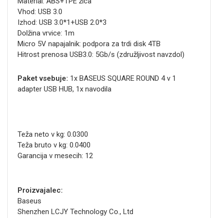
Material: ABS+TPE žica
Vhod: USB 3.0
Izhod: USB 3.0*1+USB 2.0*3
Dolžina vrvice: 1m
Micro 5V napajalnik: podpora za trdi disk 4TB
Hitrost prenosa USB3.0: 5Gb/s (združljivost navzdol)
Paket vsebuje
:
1x BASEUS SQUARE ROUND 4 v 1
adapter USB HUB, 1x navodila
Teža neto v kg: 0.0300
Teža bruto v kg: 0.0400
Garancija v mesecih: 12
Proizvajalec:
Baseus
Shenzhen LCJY Technology Co., Ltd