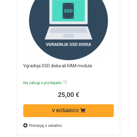
P
Vgradnja SSD diska ali RAM modula
N
Na zalogi v prodajalni
25,00 €
V KOŠARICO
Primerjaj z ostalimi