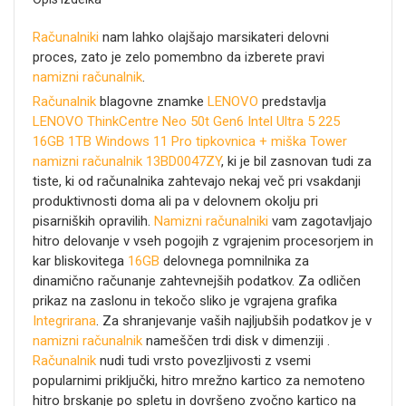
Računalniki
nam lahko olajšajo marsikateri delovni
proces, zato je zelo pomembno da izberete pravi
namizni računalnik
.
Računalnik
blagovne znamke
LENOVO
predstavlja
LENOVO ThinkCentre Neo 50t Gen6 Intel Ultra 5 225
16GB 1TB Windows 11 Pro tipkovnica + miška Tower
namizni računalnik 13BD0047ZY
, ki je bil zasnovan tudi za
tiste, ki od računalnika zahtevajo nekaj več pri vsakdanji
produktivnosti doma ali pa v delovnem okolju pri
pisarniških opravilih.
Namizni računalniki
vam zagotavljajo
hitro delovanje v vseh pogojih z vgrajenim procesorjem
in
kar bliskovitega
16GB
delovnega pomnilnika za
dinamično računanje zahtevnejših podatkov. Za odličen
prikaz na zaslonu in tekočo sliko je vgrajena grafika
Integrirana
. Za shranjevanje vaših najljubših podatkov je v
namizni računalnik
nameščen trdi disk v dimenziji
.
Računalnik
nudi tudi vrsto povezljivosti z vsemi
popularnimi priključki, hitro mrežno kartico za nemoteno
hitro brskanje po spletu in dovršeno zvočno kartico na