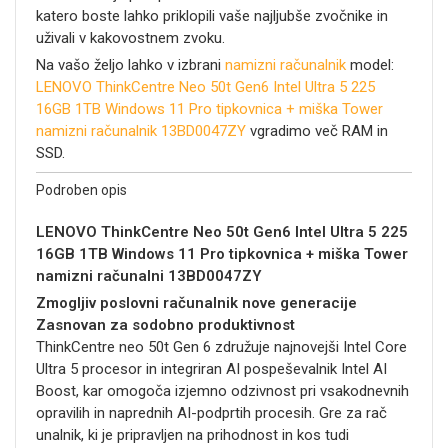
katero boste lahko priklopili vaše najljubše zvočnike in
uživali v kakovostnem zvoku.
Na vašo željo lahko v izbrani
namizni računalnik
model:
LENOVO ThinkCentre Neo 50t Gen6 Intel Ultra 5 225
16GB 1TB Windows 11 Pro tipkovnica + miška Tower
namizni računalnik 13BD0047ZY
vgradimo več RAM in
SSD.
Podroben opis
LENOVO ThinkCentre Neo 50t Gen6 Intel Ultra 5 225
16GB 1TB Windows 11 Pro tipkovnica + miška Tower
namizni računalni 13BD0047ZY
Zmogljiv poslovni računalnik nove generacije
Zasnovan za sodobno produktivnost
ThinkCentre neo 50t Gen 6 združuje najnovejši Intel Core
Ultra 5 procesor in integriran AI pospeševalnik Intel AI
Boost, kar omogoča izjemno odzivnost pri vsakodnevnih
opravilih in naprednih AI-podprtih procesih. Gre za rač
unalnik, ki je pripravljen na prihodnost in kos tudi