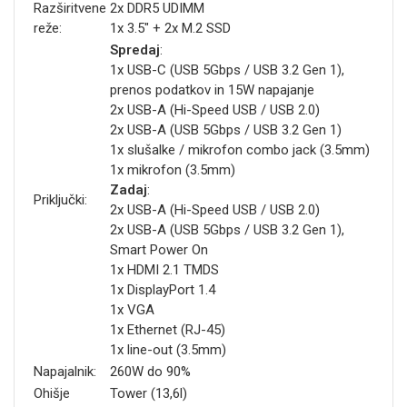
Razširitvene
2x DDR5 UDIMM
reže:
1x 3.5" + 2x M.2 SSD
Spredaj
:
1x USB-C (USB 5Gbps / USB 3.2 Gen 1),
prenos podatkov in 15W napajanje
2x USB-A (Hi-Speed USB / USB 2.0)
2x USB-A (USB 5Gbps / USB 3.2 Gen 1)
1x slušalke / mikrofon combo jack (3.5mm)
1x mikrofon (3.5mm)
Zadaj
:
Priključki:
2x USB-A (Hi-Speed USB / USB 2.0)
2x USB-A (USB 5Gbps / USB 3.2 Gen 1),
Smart Power On
1x HDMI 2.1 TMDS
1x DisplayPort 1.4
1x VGA
1x Ethernet (RJ-45)
1x line-out (3.5mm)
Napajalnik:
260W do 90%
Ohišje
Tower (13,6l)