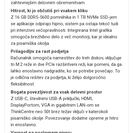
zahtevnejšim delovnim obremenitvam.
Hitrost, ki jo občutiš pri vsakem kliku
Z 16 GB DDR5-5600 pomnilnika in 1 TB NVMe SSD-jem
se aplikacije odpirajo hipno, sistem pa ostaja tekoč tudi
pri intenzivni večopravilnosti. Integrirana Intel grafika
omogoča brezhibno delo z več monitorji, kar je idealno
za pisarniška okolja.
Prilagodljiv za rast podjetja
Računalnik omogoča namestitev do treh diskov, vključuje
tri M.2 reže in dve PCIe razširitveni reži, kar pomeni, da ga
lahko enostavno nadgradite, ko se potrebe povečajo. To
je odlična rešitev za podjetja, ki želijo dolgoročno
fleksibilnost.
Bogata povezljivost za vsak delovni prostor
Z USB-C, številnimi USB-A priključki, HDMI,
DisplayPortom, VGA in gigabitnim LAN-om se
ThinkCentre neo 50t brez težav vključi v katerokoli
pisarniško okolje. Povezovanje dodatne opreme je hitro
in enostavno.
Varnost na poslovnem nivoju