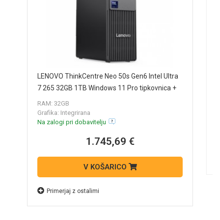
L
LENOVO ThinkCentre Neo 50s Gen6 Intel Ultra
Q
7 265 32GB 1TB Windows 11 Pro tipkovnica +
u
N
miška SFF namizni računalnik 13DM002RZY
RAM: 32GB
Grafika: Integrirana
Na zalogi pri dobavitelju
1.745,69 €
V KOŠARICO
Primerjaj z ostalimi