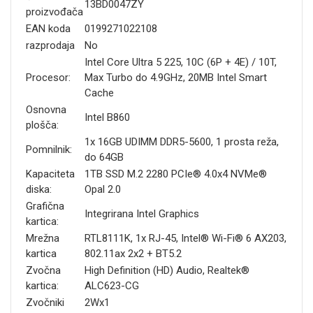
13BD0047ZY
proizvođača
EAN koda
0199271022108
razprodaja
No
Intel Core Ultra 5 225, 10C (6P + 4E) / 10T,
Procesor:
Max Turbo do 4.9GHz, 20MB Intel Smart
Cache
Osnovna
Intel B860
plošča:
1x 16GB UDIMM DDR5-5600, 1 prosta reža,
Pomnilnik:
do 64GB
Kapaciteta
1TB SSD M.2 2280 PCIe® 4.0x4 NVMe®
diska:
Opal 2.0
Grafična
Integrirana Intel Graphics
kartica:
Mrežna
RTL8111K, 1x RJ-45, Intel® Wi-Fi® 6 AX203,
kartica
802.11ax 2x2 + BT5.2
Zvočna
High Definition (HD) Audio, Realtek®
kartica:
ALC623-CG
Zvočniki
2Wx1