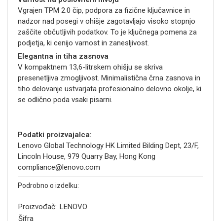
Vgrajen TPM 2.0 čip, podpora za fizične ključavnice in
nadzor nad posegi v ohišje zagotavljajo visoko stopnjo
zaščite občutljivih podatkov. To je ključnega pomena za
podjetja, ki cenijo varnost in zanesljivost.
Elegantna in tiha zasnova
V kompaktnem 13,6-litrskem ohišju se skriva
presenetljiva zmogljivost. Minimalistična črna zasnova in
tiho delovanje ustvarjata profesionalno delovno okolje, ki
se odlično poda vsaki pisarni.
Podatki proizvajalca:
Lenovo Global Technology HK Limited Bilding Dept, 23/F,
Lincoln House, 979 Quarry Bay, Hong Kong
compliance@lenovo.com
Podrobno o izdelku:
Proizvođač:
LENOVO
Šifra