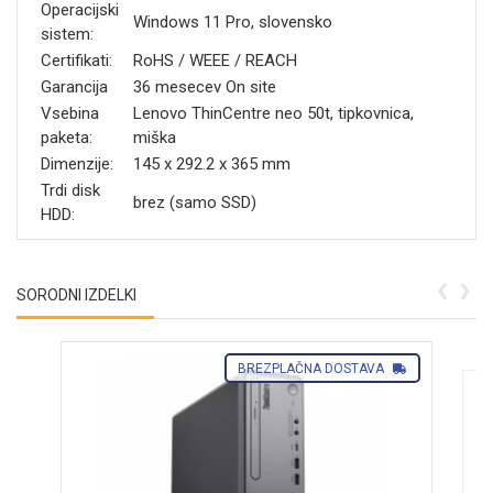
Operacijski
Windows 11 Pro, slovensko
sistem:
Certifikati:
RoHS / WEEE / REACH
Garancija
36 mesecev On site
Vsebina
Lenovo ThinCentre neo 50t, tipkovnica,
paketa:
miška
Dimenzije:
145 x 292.2 x 365 mm
Trdi disk
brez (samo SSD)
HDD:
‹
›
SORODNI IZDELKI
BREZPLAČNA DOSTAVA