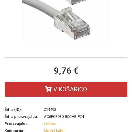
9,76 €
V KOŠARICO
Šifra (ID):
214492
Šifra proizvajalca:
AC6PCF030-8CCHB-P24
Proizvajalec:
Leviton
Kategorija:
Mrežni kabli