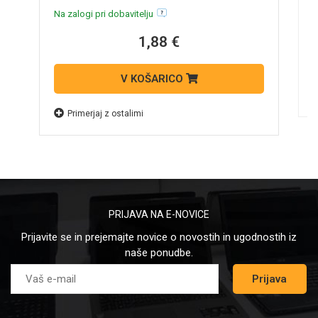
N
Na zalogi pri dobavitelju
1,88 €
V KOŠARICO
Primerjaj z ostalimi
PRIJAVA NA E-NOVICE
Prijavite se in prejemajte novice o novostih in ugodnostih iz
naše ponudbe.
Prijava