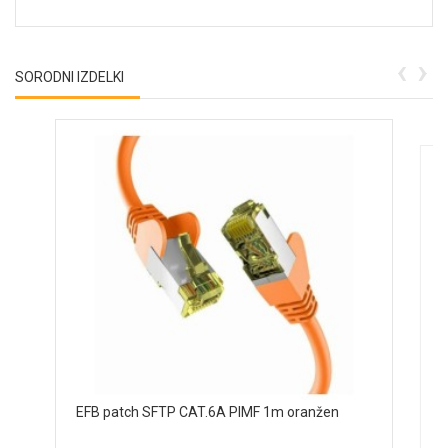
‹
›
SORODNI IZDELKI
E
EFB patch SFTP CAT.6A PIMF 1m oranžen