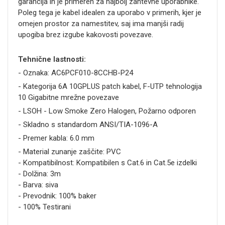
garancija in je primeren za najbolj zahtevne uporabnike.
Poleg tega je kabel idealen za uporabo v primerih, kjer je
omejen prostor za namestitev, saj ima manjši radij
upogiba brez izgube kakovosti povezave.
Tehnične lastnosti:
- Oznaka: AC6PCF010-8CCHB-P24
- Kategorija 6A 10GPLUS patch kabel, F-UTP tehnologija
10 Gigabitne mrežne povezave
- LSOH - Low Smoke Zero Halogen, Požarno odporen
- Skladno s standardom ANSI/TIA-1096-A
- Premer kabla: 6.0 mm
- Material zunanje zaščite: PVC
- Kompatibilnost: Kompatibilen s Cat.6 in Cat.5e izdelki
- Dolžina: 3m
- Barva: siva
- Prevodnik: 100% baker
- 100% Testirani