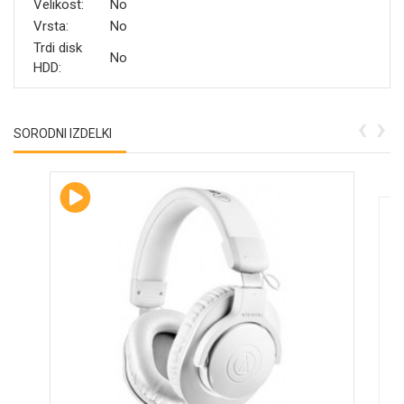
Velikost:
No
Vrsta:
No
Trdi disk
No
HDD:
‹
›
SORODNI IZDELKI