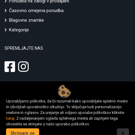
Ponudba na zalogi v prodajalni
Časovno omejena ponudba
Blagovne znamke
Kategorije
SPREMLJAJTE NAS
Uporabljamo piškotke, da bi razumeli kako uporabljate spletno mesto
in izboljšali uporabniško izkušnjo. To vključuje tudi personalizacijo
vsebine in oglasov. Za urejanje ali odjavo uporabe piškotkov kliknite
tukaj
. Z nadaljevanjem ogleda spletnega mesta ali zaprtjem tega
© 2022 Altstore.si - Gigatron d.o.o.,
www.altstore.si
|
www.digitalni-
obvestila se strinjate z našo uporabo piškotkov.
bon22.si
| Vse pravice pridržane
Izdelava spletnih strani
Strinjam se
X