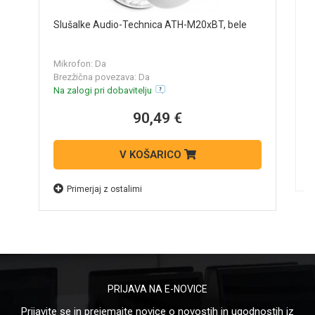
S
Slušalke Audio-Technica ATH-M20xBT, bele
M
Mikrofon: Da
B
Brezžična povezava: Da
N
Na zalogi pri dobavitelju
90,49 €
V KOŠARICO
Primerjaj z ostalimi
PRIJAVA NA E-NOVICE
Prijavite se in prejemajte novice o novostih in ugodnostih iz