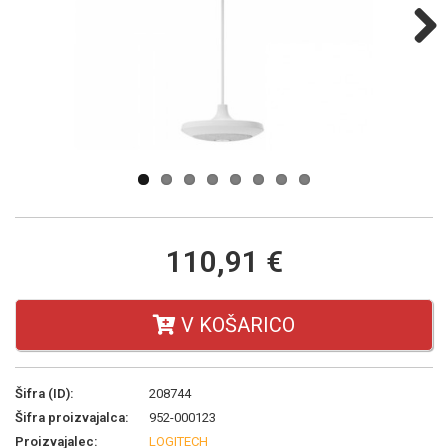
Next
110,91 €
V KOŠARICO
Šifra (ID):
208744
Šifra proizvajalca:
952-000123
Proizvajalec:
LOGITECH