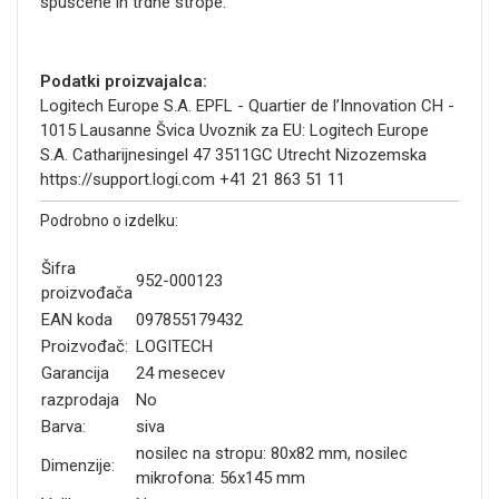
spuščene in trdne strope.
Podatki proizvajalca:
Logitech Europe S.A. EPFL - Quartier de l’Innovation CH -
1015 Lausanne Švica Uvoznik za EU: Logitech Europe
S.A. Catharijnesingel 47 3511GC Utrecht Nizozemska
https://support.logi.com +41 21 863 51 11
Podrobno o izdelku:
Šifra
952-000123
proizvođača
EAN koda
097855179432
Proizvođač:
LOGITECH
Garancija
24 mesecev
razprodaja
No
Barva:
siva
nosilec na stropu: 80x82 mm, nosilec
Dimenzije:
mikrofona: 56x145 mm