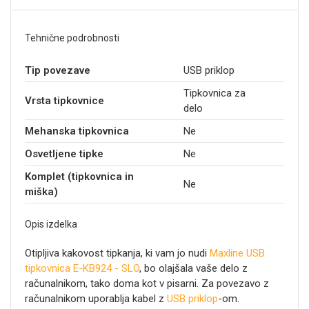
Tehnične podrobnosti
Tip povezave
USB priklop
Tipkovnica za
Vrsta tipkovnice
delo
Mehanska tipkovnica
Ne
Osvetljene tipke
Ne
Komplet (tipkovnica in
Ne
miška)
Opis izdelka
Otipljiva kakovost tipkanja, ki vam jo nudi
Maxline USB
tipkovnica E-KB924 - SLO
, bo olajšala vaše delo z
računalnikom, tako doma kot v pisarni. Za povezavo z
računalnikom uporablja kabel z
USB priklop
-om.