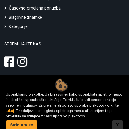
Časovno omejena ponudba
Blagovne znamke
Kategorije
SPREMLJAJTE NAS
Uporabljamo piškotke, da bi razumeli kako uporabljate spletno mesto
in izboljšali uporabniško izkušnjo. To vključuje tudi personalizacijo
vsebine in oglasov. Za urejanje ali odjavo uporabe piškotkov kliknite
tukaj
. Z nadaljevanjem ogleda spletnega mesta ali zaprtjem tega
© 2022 Altstore.si - Gigatron d.o.o.,
www.altstore.si
|
www.digitalni-
obvestila se strinjate z našo uporabo piškotkov.
bon22.si
| Vse pravice pridržane
Izdelava spletnih strani
Strinjam se
X