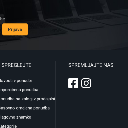
dbe.
Prijava
 SPREGLEJTE
SPREMLJAJTE NAS
ovosti v ponudbi
Priporočena ponudba
onudba na zalogi v prodajalni
Časovno omejena ponudba
Blagovne znamke
ategorije