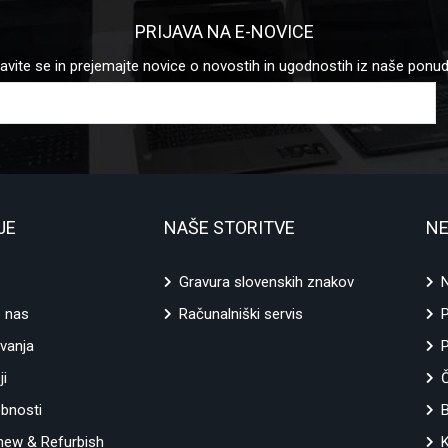
PRIJAVA NA E-NOVICE
javite se in prejemajte novice o novostih in ugodnostih iz naše ponu
JE
NAŠE STORITVE
NE
Gravura slovenskih znakov
N
e nas
Računalniški servis
vanja
P
ji
ebnosti
ew & Refurbish
K