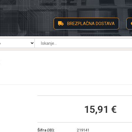
BREZPLAČNA DOSTAVA
E
15,91 €
Šifra (ID):
219141