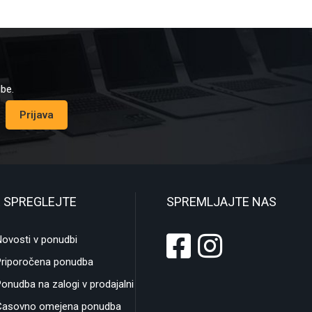
dbe.
Prijava
 SPREGLEJTE
SPREMLJAJTE NAS
ovosti v ponudbi
Priporočena ponudba
onudba na zalogi v prodajalni
Časovno omejena ponudba