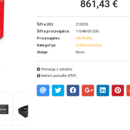
861,43 €
Šifra (ID):
213055
Šifra proizvajalca:
11348-03-20G
Proizvajalec:
SAPPHIRE
Kategorija:
Grafične kartice
Stanje:
Novo
Primerjaj z ostalimi
Natisni ponudbo (PDF)