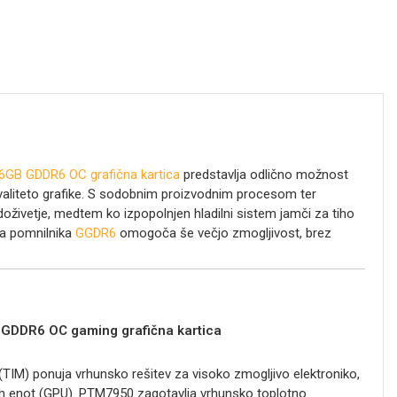
GB GDDR6 OC grafična kartica
predstavlja odlično možnost
valiteto grafike. S sodobnim proizvodnim procesom ter
oživetje, medtem ko izpopolnjen hladilni sistem jamči za tiho
ga pomnilnika
GGDR6
omogoča še večjo zmogljivost, brez
 GDDR6 OC
gaming grafična kartica
TIM) ponuja vrhunsko rešitev za visoko zmogljivo elektroniko,
ih enot (GPU). PTM7950 zagotavlja vrhunsko toplotno