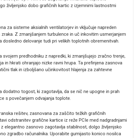
lgo življenjsko dobo grafičnih kartic z izjemnimi lastnostmi
na za sisteme aksialnih ventilatorjev in vključuje napreden
toka zraka. Z zmanjšanjem turbulence in uč inkovitim usmerjanjem
 dosledno delovanje tudi pri velikih toplotnih obremenitvah.
na svojem predhodniku z napredki, ki zmanjšujejo zračno trenje,
a in hkrati ohranjajo nizke ravni hrupa. Ta prefinjena zasnova
tični tlak in izboljšano učinkovitost hlajenja za zahtevne
 dodatno togost, ki zagotavlja, da se nič ne upogne in prah
ice s povečanjem odvajanja toplote.
transka rešitev, zasnovana za zaščito težkih grafičnih
avi odstranitev grafične kartice iz reže PCIe med nadgradnjami
ov z elegantno zasnovo zagotavlja stabilnost, dolgo življenjsko
obno zgradbo računalnika. Uporabite gumijasto konico nosilca