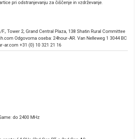
rtice pri odstranjevanju za čiščenje in vzdrževanje.
/F., Tower 2, Grand Central Plaza, 138 Shatin Rural Committee
ech.com Odgovorna oseba: 24hour-AR. Van Nelleweg 1 3044 BC
-ar.com +31 (0) 10 321 21 16
 Game: do 2400 MHz