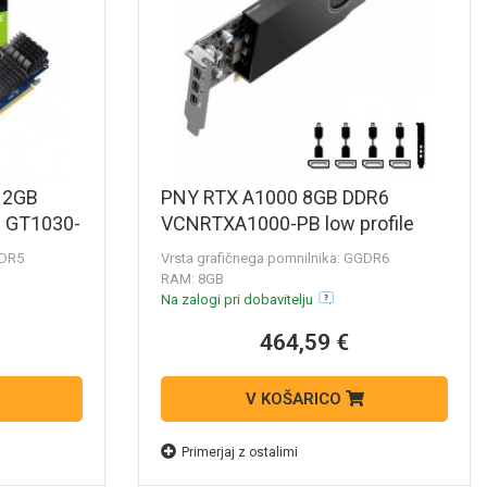
 2GB
PNY RTX A1000 8GB DDR6
le GT1030-
VCNRTXA1000-PB low profile
ica
profesionalna grafična kartica
DDR5
Vrsta grafičnega pomnilnika: GGDR6
RAM: 8GB
Na zalogi pri dobavitelju
464,59 €
V KOŠARICO
Primerjaj z ostalimi