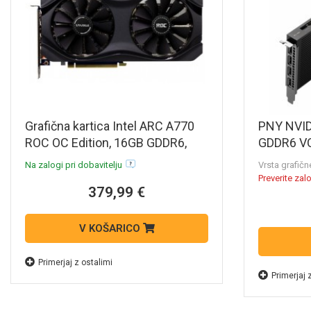
Grafična kartica Intel ARC A770
PNY NVID
ROC OC Edition, 16GB GDDR6,
GDDR6 V
PCIe 4.0 x16, 3x DisplayPort, 1x
profesion
Na zalogi pri dobavitelju
Vrsta grafič
HDMI, Sparkle
Preverite zal
379,99 €
V KOŠARICO
Primerjaj z ostalimi
Primerjaj 