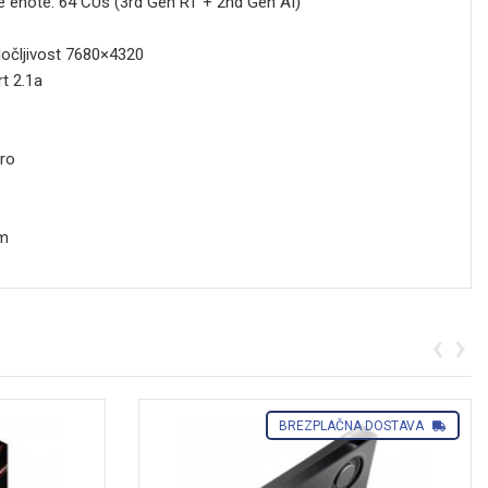
 enote: 64 CUs (3rd Gen RT + 2nd Gen AI)
 ločljivost 7680×4320
t 2.1a
ro
mm
‹
›
BREZPLAČNA DOSTAVA