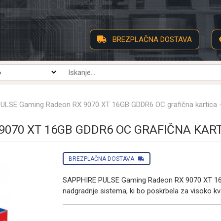
BREZPLAČNA DOSTAVA
ULSE Gaming Radeon RX 9070 XT 16GB GDDR6 OC grafična kartica 
9070 XT 16GB GDDR6 OC GRAFIČNA KAR
BREZPLAČNA DOSTAVA
SAPPHIRE PULSE Gaming Radeon RX 9070 XT 16GB
nadgradnje sistema, ki bo poskrbela za visoko kva