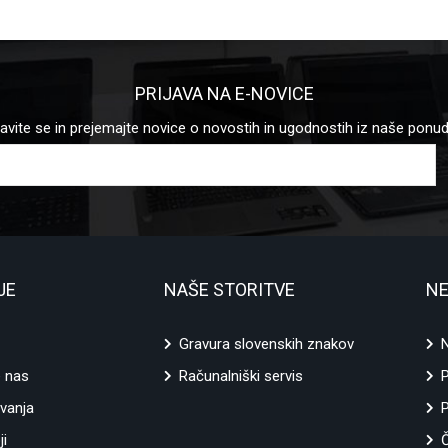
PRIJAVA NA E-NOVICE
javite se in prejemajte novice o novostih in ugodnostih iz naše ponu
JE
NAŠE STORITVE
NE
Gravura slovenskih znakov
N
e nas
Računalniški servis
vanja
P
ji