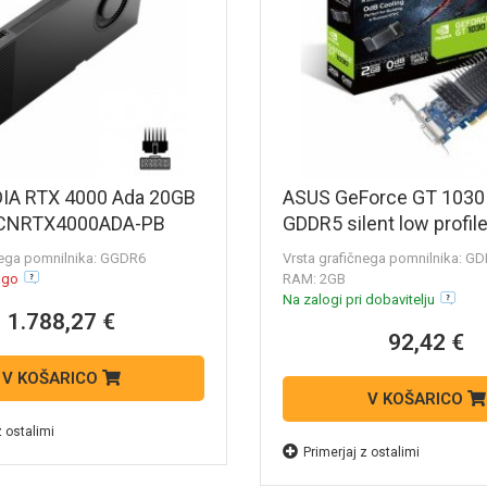
IA RTX 4000 Ada 20GB
ASUS GeForce GT 1030
CNRTX4000ADA-PB
GDDR5 silent low profi
alna grafična kartica
SL-2G-BRK grafična kart
nega pomnilnika: GGDR6
Vrsta grafičnega pomnilnika: G
ogo
RAM: 2GB
Na zalogi pri dobavitelju
1.788,27 €
92,42 €
V KOŠARICO
V KOŠARICO
z ostalimi
Primerjaj z ostalimi