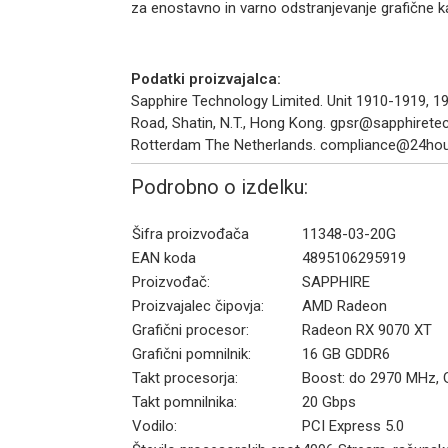
za enostavno in varno odstranjevanje grafične ka
Podatki proizvajalca:
Sapphire Technology Limited. Unit 1910-1919, 19
Road, Shatin, N.T., Hong Kong. gpsr@sapphiret
Rotterdam The Netherlands. compliance@24hour
Podrobno o izdelku:
Šifra proizvođača
11348-03-20G
EAN koda
4895106295919
Proizvođač:
SAPPHIRE
Proizvajalec čipovja:
AMD Radeon
Grafični procesor:
Radeon RX 9070 XT
Grafični pomnilnik:
16 GB GDDR6
Takt procesorja:
Boost: do 2970 MHz,
Takt pomnilnika:
20 Gbps
Vodilo:
PCI Express 5.0