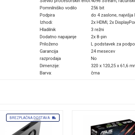
Število procesorskih enot
4096 Stream, računske
Pomnilniško vodilo
256 bit
Podpira
do 4 zaslone, najvišja
Izhodi:
2x HDMI, 2x DisplayPor
Hladilnik
3 režni
Dodatno napajanje
2x 8-pin
Priloženo
L podstavek za podpo
Garancija
24 mesecev
razprodaja
No
Dimenzije:
320 x 120,25 x 61,6 
Barva:
črna
BREZPLAČNA DOSTAVA