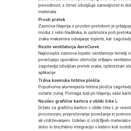
prevodnost, s čimer izboljšuje zanesljivost in do
materiala.
Prosti pretok
Zasnova hlajenja s prostim pretokom je prilagoje
modul z rebri hladilnika, ki optimizira poti pre
zraka maksimira odvajanje toplote, kar zagotavlja
Rezilo ventilatorja AeroCurve
Najnovejša zasnova lopatic ventilatorja temelji 
povečujejo uporabno območje vrtljajev ventilatorj
zagotavlja izboljšan pretok zraka, optimiziran sta
aplikacije.
Trdna kovinska hrbtna plošča
Popolnoma aluminijasta hrbtna plošča zagotavlja
ostane zunaj. Pomaga tudi pri hlajenju vaše kart
Nosilec grafične kartice v obliki črke L
Držalo za grafično kartico v obliki črke L je vses
procesorjev, preprečevanje povešanja in poenost
ali vzdrževanjem. Izdelan iz vzdržljivih material
dobo in brezhibno integracijo v katero koli sod