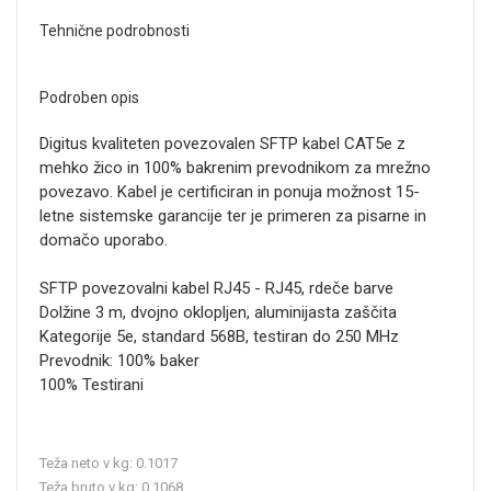
Tehnične podrobnosti
Podroben opis
Digitus kvaliteten povezovalen SFTP kabel CAT5e z
mehko žico in 100% bakrenim prevodnikom za mrežno
povezavo. Kabel je certificiran in ponuja možnost 15-
letne sistemske garancije ter je primeren za pisarne in
domačo uporabo.
SFTP povezovalni kabel RJ45 - RJ45, rdeče barve
Dolžine 3 m, dvojno oklopljen, aluminijasta zaščita
Kategorije 5e, standard 568B, testiran do 250 MHz
Prevodnik: 100% baker
100% Testirani
Teža neto v kg: 0.1017
Teža bruto v kg: 0.1068