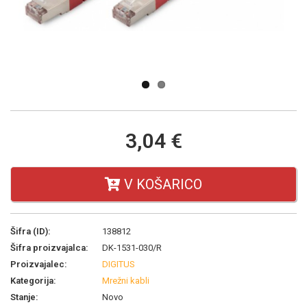
Next
3,04 €
V KOŠARICO
Šifra (ID):
138812
Šifra proizvajalca:
DK-1531-030/R
Proizvajalec:
DIGITUS
Kategorija:
Mrežni kabli
Stanje:
Novo