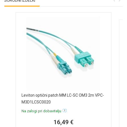
SORODNI IZDELKI
G
Leviton optični patch MM LC-SC OM3 2m VPC-
p
M3D1LCSC0020
N
Na zalogi pri dobavitelju
16,49 €