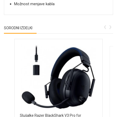
Možnost menjave kabla
‹
›
SORODNI IZDELKI
S
Slušalke Razer BlackShark V3 Pro for