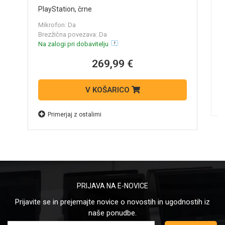
W
PlayStation, črne
M
Mikrofon: Da
B
Brezžična povezava: Da
N
Na zalogi pri dobavitelju
269,99 €
V KOŠARICO
Primerjaj z ostalimi
PRIJAVA NA E-NOVICE
Prijavite se in prejemajte novice o novostih in ugodnostih iz
naše ponudbe.