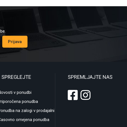
dbe.
Prijava
 SPREGLEJTE
SPREMLJAJTE NAS
ovosti v ponudbi
Priporočena ponudba
onudba na zalogi v prodajalni
Časovno omejena ponudba