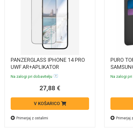
PANZERGLASS IPHONE 14 PRO
PURO TO
UWF AR+APLIKATOR
SAMSUNG
Na zalogi pri dobavitelju
Na zalogi pri
27,88 €
V KOŠARICO
Primerjaj z ostalimi
Primerjaj 