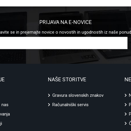
PRIJAVA NA E-NOVICE
javite se in prejemajte novice o novostih in ugodnostih iz naše ponu
JE
NAŠE STORITVE
NE
Gravura slovenskih znakov
N
e nas
Računalniški servis
vanja
P
ji