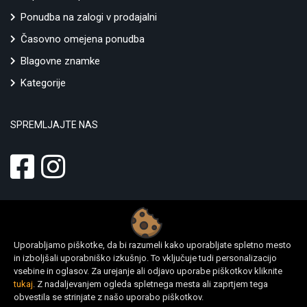
Ponudba na zalogi v prodajalni
Časovno omejena ponudba
Blagovne znamke
Kategorije
SPREMLJAJTE NAS
Uporabljamo piškotke, da bi razumeli kako uporabljate spletno mesto
in izboljšali uporabniško izkušnjo. To vključuje tudi personalizacijo
vsebine in oglasov. Za urejanje ali odjavo uporabe piškotkov kliknite
tukaj
. Z nadaljevanjem ogleda spletnega mesta ali zaprtjem tega
© 2022 Altstore.si - Gigatron d.o.o.,
www.altstore.si
|
www.digitalni-
obvestila se strinjate z našo uporabo piškotkov.
bon22.si
| Vse pravice pridržane