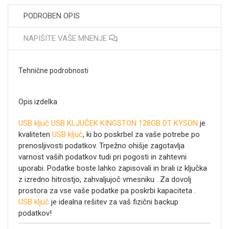
PODROBEN OPIS
NAPIŠITE VAŠE MNENJE
Tehnične podrobnosti
Opis izdelka
USB ključ
USB KLJUČEK KINGSTON 128GB DT KYSON
je
kvaliteten
USB ključ
, ki bo poskrbel za vaše potrebe po
prenosljivosti podatkov. Trpežno ohišje zagotavlja
varnost vaših podatkov tudi pri pogosti in zahtevni
uporabi. Podatke boste lahko zapisovali in brali iz ključka
z izredno hitrostjo, zahvaljujoč vmesniku
. Za dovolj
prostora za vse vaše podatke pa poskrbi kapaciteta
.
USB ključ
je idealna rešitev za vaš fizični backup
podatkov!