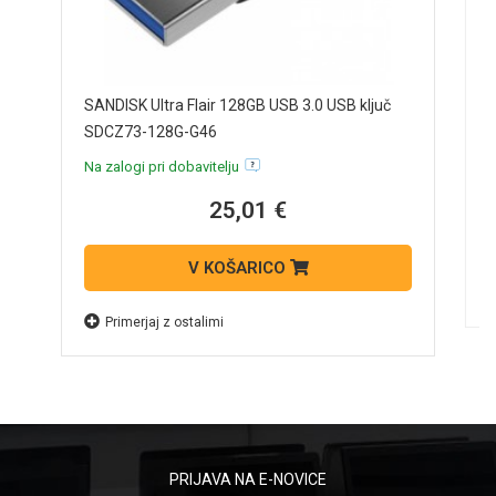
S
SANDISK Ultra Flair 128GB USB 3.0 USB ključ
S
SDCZ73-128G-G46
N
Na zalogi pri dobavitelju
25,01 €
V KOŠARICO
Primerjaj z ostalimi
PRIJAVA NA E-NOVICE