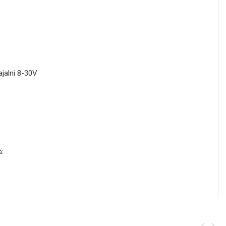
jalni 8-30V
a:
‹
›