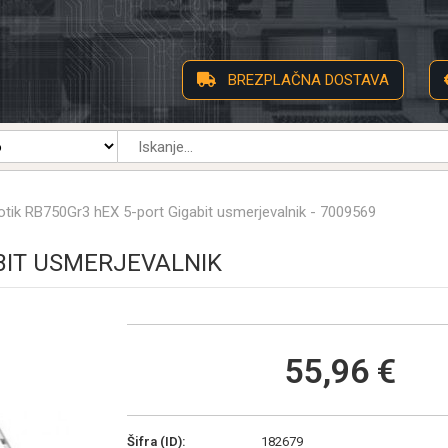
BREZPLAČNA DOSTAVA
otik RB750Gr3 hEX 5-port Gigabit usmerjevalnik - 7009569
BIT USMERJEVALNIK
55,96 €
Šifra (ID):
182679