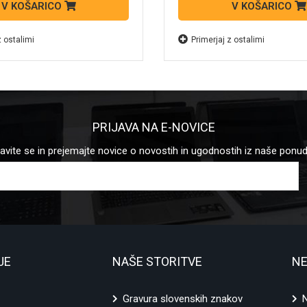
V KOŠARICO
V KOŠARICO
z ostalimi
Primerjaj z ostalimi
PRIJAVA NA E-NOVICE
javite se in prejemajte novice o novostih in ugodnostih iz naše ponu
JE
NAŠE STORITVE
NE
Gravura slovenskih znakov
N