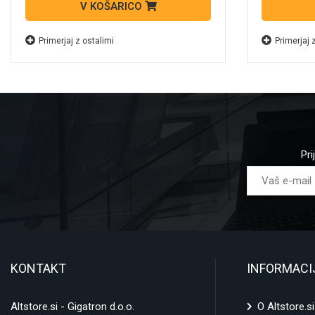
V KOŠARICO
Primerjaj z ostalimi
Primerjaj 
Pri
KONTAKT
INFORMACI
Altstore.si - Gigatron d.o.o.
O Altstore.si