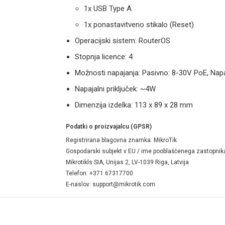
1x USB Type A
1x ponastavitveno stikalo (Reset)
Operacijski sistem: RouterOS
Stopnja licence: 4
Možnosti napajanja: Pasivno: 8-30V PoE, Napa
Napajalni priključek: ~4W
Dimenzija izdelka: 113 x 89 x 28 mm
Podatki o proizvajalcu (GPSR)
Registrirana blagovna znamka: MikroTik
Gospodarski subjekt v EU / ime pooblaščenega zastopnik
Mikrotikls SIA,
Unijas 2,
LV-1039 Riga,
Latvija
Telefon: +371 67317700
E-naslov:
support@mikrotik.com