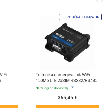
BREZPLAČNA DOSTAVA
WiFi
Teltonika usmerjevalnik WiFi
h
150Mb LTE 2xSIM RS232/RS485
nD
RUT956
Na zalogi pri dobavitelju
365,45 €