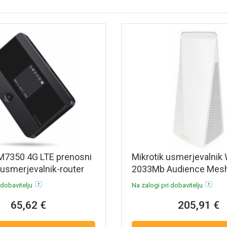
M7350 4G LTE prenosni
Mikrotik usmerjevalnik 
 usmerjevalnik-router
2033Mb Audience Mes
RBD25G-5HPacQD2HP
 dobavitelju
Na zalogi pri dobavitelju
65,62 €
205,91 €