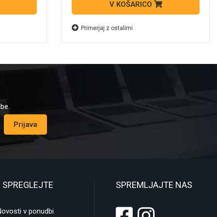
V KOŠARICO
Primerjaj z ostalimi
dbe.
Prijava
 SPREGLEJTE
SPREMLJAJTE NAS
ovosti v ponudbi