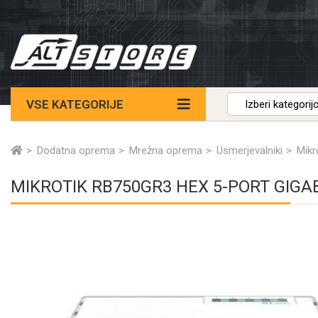
VSE KATEGORIJE
Dodatna oprema
Mrežna oprema
Usmerjevalniki
Mikr
MIKROTIK RB750GR3 HEX 5-PORT GIGA