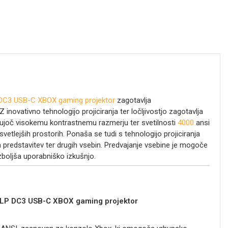
DC3 USB-C XBOX gaming projektor
zagotavlja
inovativno tehnologijo projiciranja ter ločljivostjo
zagotavlja
ljujoč visokemu kontrastnemu razmerju ter svetilnosti
4000
ansi
vetlejših prostorih. Ponaša se tudi s tehnologijo projiciranja
predstavitev ter drugih vsebin. Predvajanje vsebine je mogoče
zboljša uporabniško izkušnjo.
LP DC3 USB-C XBOX gaming projektor