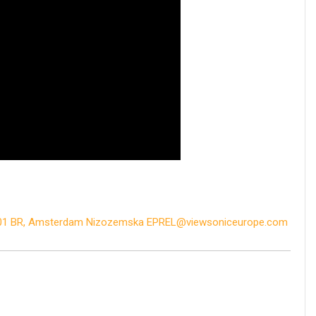
101 BR, Amsterdam Nizozemska EPREL@viewsoniceurope.com