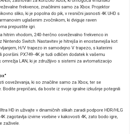
i ANSI, zasnovan za konzolo Xbox, ki omogoča vrhunsko
osveževalne frekvence, značilnimi samo za Xbox. Projektor
likovno sliko, ki je popolna do pik, v resnični jasnosti 4K UHD s
manovim uglašenim zvočnikom, ki dviguje raven
ma prepustite igri.
tra hitrim vhodom, 240-herčno osveževalno frekvenco in
 Nintendo Switch. Nastavitev je hitrejša in enostavnejša kot
rivljanjem, H/V trapezo in samodejno V trapezo, s katerimi
oli površini. PX749-4K je tudi odličen dodatek k vašemu
mrežja LAN, ki je združljivo s sistemi za avtomatizacijo
ox"
osti osveževanja, ki so značilne samo za Xbox, ter se
 Bodite prepričani, da boste iz svoje igralne izkušnje potegnili
 Ultra HD in uživajte v dinamičnih slikah zaradi podpore HDR/HLG
K zagotavlja izvirne vsebine v kakovosti 4K, zato bodo igre,
e zaživele.