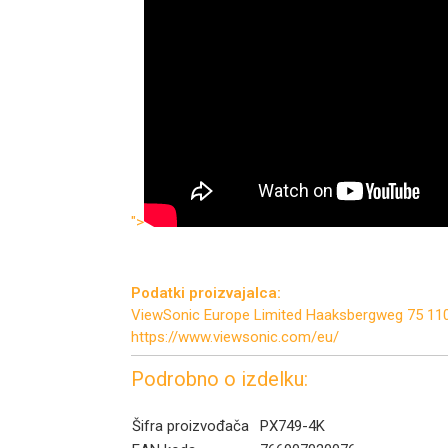
">
Podatki proizvajalca:
ViewSonic Europe Limited Haaksbergweg 75 1
https://www.viewsonic.com/eu/
Podrobno o izdelku:
Šifra proizvođača
PX749-4K