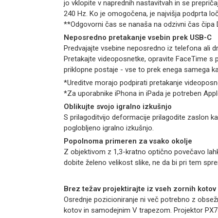
jo vklopite v naprednih nastavitvah in se prepri
240 Hz. Ko je omogočena, je najvišja podprta loč
**Odgovorni čas se nanaša na odzivni čas čipa
Neposredno pretakanje vsebin prek USB-C
Predvajajte vsebine neposredno iz telefona ali dr
Pretakajte videoposnetke, opravite FaceTime s pri
priklopne postaje - vse to prek enega samega ka
*Ureditve morajo podpirati pretakanje videopos
*Za uporabnike iPhona in iPada je potreben App
Oblikujte svojo igralno izkušnjo
S prilagoditvijo deformacije prilagodite zaslon kate
poglobljeno igralno izkušnjo.
Popolnoma primeren za vsako okolje
Z objektivom z 1,3-kratno optično povečavo lahk
dobite želeno velikost slike, ne da bi pri tem sp
Brez težav projektirajte iz vseh zornih kotov
Osrednje pozicioniranje ni več potrebno z obsež
kotov in samodejnim V trapezom. Projektor PX74