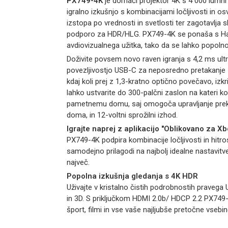
PX749-4K
je domači projektor 4K s 4 000 lumn
igralno izkušnjo s kombinacijami ločljivosti in 
izstopa po vrednosti in svetlosti ter zagotavlja s
podporo za HDR/HLG. PX749-4K se ponaša s Har
avdiovizualnega užitka, tako da se lahko popolno
Doživite povsem novo raven igranja s 4,2 ms ul
povezljivostjo USB-C za neposredno pretakanje z
kdaj koli prej z 1,3-kratno optično povečavo, izk
lahko ustvarite do 300-palčni zaslon na kateri k
pametnemu domu, saj omogoča upravljanje prek o
doma, in 12-voltni sprožilni izhod.
Igrajte naprej z aplikacijo "Oblikovano za Xb
PX749-4K podpira kombinacije ločljivosti in hitr
samodejno prilagodi na najbolj idealne nastavitve.
največ.
Popolna izkušnja gledanja s 4K HDR
Uživajte v kristalno čistih podrobnostih pravega
in 3D. S priključkom HDMI 2.0b/ HDCP 2.2 PX749-4
šport, filmi in vse vaše najljubše pretočne vsebin