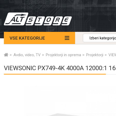
VSE KATEGORIJE
Avdio, video, TV
Projektorji in oprema
Projektorji
VIE
VIEWSONIC PX749-4K 4000A 12000:1 1