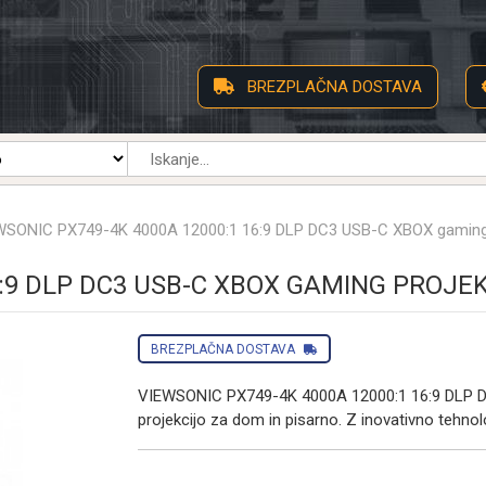
BREZPLAČNA DOSTAVA
WSONIC PX749-4K 4000A 12000:1 16:9 DLP DC3 USB-C XBOX gaming 
6:9 DLP DC3 USB-C XBOX GAMING PROJE
BREZPLAČNA DOSTAVA
VIEWSONIC PX749-4K 4000A 12000:1 16:9 DLP D
projekcijo za dom in pisarno. Z inovativno tehnologi