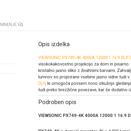
E MNENJE
Opis izdelka
VIEWSONIC PX749-4K 4000A 12000:1 16:9 DLP 
visokokakovostno projekcijo za dom in pisarno. Z 
kristalno jasno sliko z živahnimi barvami. Zahva
lumnov so projicirane vsebine jasno vidne tudi v s
DLP
, ki omogoča povsem novo izkušnjo gledanja 
tudi preko brezžične povezave, kar še dodatno i
Podroben opis
VIEWSONIC PX749-4K 4000A 12000:1 16:9 D