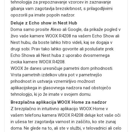
tehnologija za prepoznavanje vzorcev in zaznavanje
gibanja vam zagotavlja brezskrbnost, s prilagodljivimi
opozorili pa imate popoln nadzor.
Deluje z Echo show in Nest Hub
Doma samo prosite Alexo ali Google, da prikaže pogled v
živo vaše kamere WOOX R4208 na vašem Echo Show ali
Nest hubu, da boste lahko hitro videli, kaj se dogaja v
drugi sobi. Prav tako lahko govorite ali poslušate prek
Echo Showa ali Nest huba z uporabo dvosmernega
zvoka kamere WOOX R4208.
WOOX že danes uresničuje pametni dom prihodnosti.
Vrsta pametnih izdelkov utira pot v pametnejšo
prihodnost in ustvarja vznemirljivo možnost
aplikacijskega in glasovnega nadzora nad obstoječo
tehnologijo, ki jo že imate v svojem domu.
Brezplačna aplikacija WOOX Home za nadzor
Z brezplačno in intuitivno aplikacijo WOOX Home v
vašem telefonu kamera WOOX R4208 deluje kot vaše oči
in ušesa ter zagotavlja varnost in zaščito, ko ste zunaj
doma. Ne glede na to, ali ste v službi, v telovadnici ali celo