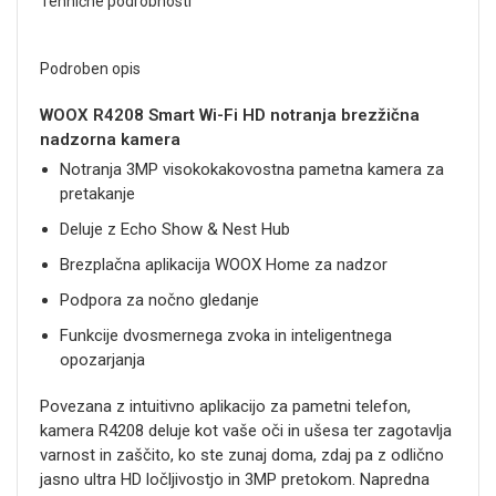
Tehnične podrobnosti
Podroben opis
WOOX R4208 Smart Wi-Fi HD notranja brezžična
nadzorna kamera
Notranja 3MP visokokakovostna pametna kamera za
pretakanje
Deluje z Echo Show & Nest Hub
Brezplačna aplikacija WOOX Home za nadzor
Podpora za nočno gledanje
Funkcije dvosmernega zvoka in inteligentnega
opozarjanja
Povezana z intuitivno aplikacijo za pametni telefon,
kamera R4208 deluje kot vaše oči in ušesa ter zagotavlja
varnost in zaščito, ko ste zunaj doma, zdaj pa z odlično
jasno ultra HD ločljivostjo in 3MP pretokom. Napredna