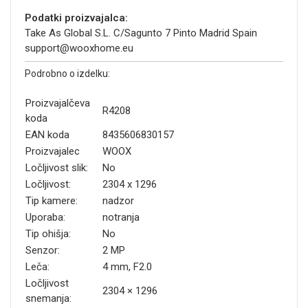
Podatki proizvajalca:
Take As Global S.L. C/Sagunto 7 Pinto Madrid Spain
support@wooxhome.eu
Podrobno o izdelku:
Proizvajalčeva
R4208
koda
EAN koda
8435606830157
Proizvajalec
WOOX
Ločljivost slik:
No
Ločljivost:
2304 x 1296
Tip kamere:
nadzor
Uporaba:
notranja
Tip ohišja:
No
Senzor:
2 MP
Leča:
4 mm, F2.0
Ločljivost
2304 × 1296
snemanja: