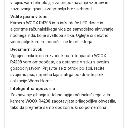
v tujini, vam tehnologija za prepoznavanje vzorcev in
zaznavanje gibanja zagotavlja brezskrbnost.
Vidite jasno v temi
Kamera WOOX R4208 ima infrardeče LED diode in
algoritme računalniškega vida za samodejno aktiviranje
nočnega vida, ko je svetloba šibka. Oglejte si celotno
vidno polje kamere ponoči - ne le reflektorja.
Dvosmerni zvok
Vgrajeni mikrofon in zvočnik na fotoaparatu WOOX
R4208 vam omogočata, da ostanete v stiku s svojim
gospodinjstvom. Prijavite se z otroki po šoli, recite
svojemu psu, naj neha lajati, ali ga pozdravite prek
aplikacije Woox Home.
Inteligentna opozorila
Zaznavanje gibanja in tehnologija računalniškega vida
kamere WOOX R4208 zagotavljata prilagodljiva obvestila,
tako da prejmete samo opozorila, ki so pomembna.