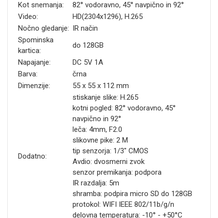
Kot snemanja:
82° vodoravno, 45° navpično in 92°
Video:
HD(2304x1296), H.265
Nočno gledanje:
IR način
Spominska
do 128GB
kartica:
Napajanje:
DC 5V 1A
Barva:
črna
Dimenzije:
55 x 55 x 112 mm
stiskanje slike: H.265
kotni pogled: 82° vodoravno, 45°
navpično in 92°
leča: 4mm, F2.0
slikovne pike: 2 M
tip senzorja: 1/3" CMOS
Dodatno:
Avdio: dvosmerni zvok
senzor premikanja: podpora
IR razdalja: 5m
shramba: podpira micro SD do 128GB
protokol: WIFI IEEE 802/11b/g/n
delovna temperatura: -10° - +50°C