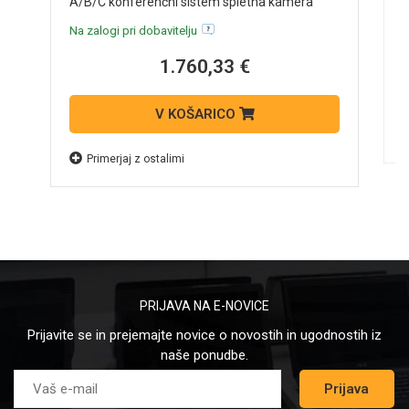
A/B/C konferenčni sistem spletna kamera
A
N
Na zalogi pri dobavitelju
1.760,33 €
V KOŠARICO
Primerjaj z ostalimi
PRIJAVA NA E-NOVICE
Prijavite se in prejemajte novice o novostih in ugodnostih iz
naše ponudbe.
Prijava