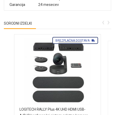
Garancija
24 mesecev
‹
›
SORODNI IZDELKI
BREZPLAČNA DOSTAVA
L
LOGITECH RALLY Plus 4K UHD HDMI USB-
H